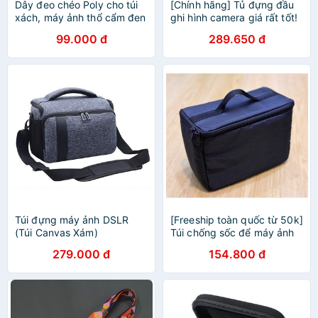
Dây đeo chéo Poly cho túi
[Chính hãng] Tủ đựng đầu
xách, máy ảnh thổ cẩm đen
ghi hình camera giá rất tốt!
NEW
99.000 đ
289.650 đ
Túi đựng máy ảnh DSLR
[Freeship toàn quốc từ 50k]
(Túi Canvas Xám)
Túi chống sốc để máy ảnh
có quai xách
279.000 đ
154.800 đ