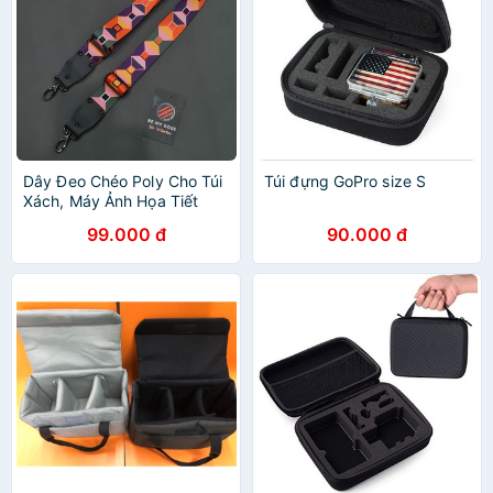
Dây Đeo Chéo Poly Cho Túi
Túi đựng GoPro size S
Xách, Máy Ảnh Họa Tiết
Hình Khối 2
99.000 đ
90.000 đ