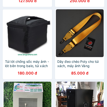
127.500 đ
250.000 đ
tĩnh điện
Túi lót chống sốc máy ảnh -
Dây đeo chéo Poly cho túi
lót bên trong balo, túi xách
xách, máy ảnh Vàng
180.000 đ
85.000 đ