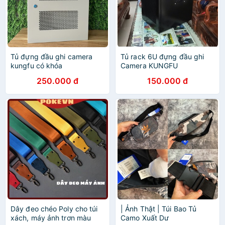
Tủ đựng đầu ghi camera
Tủ rack 6U đựng đầu ghi
kungfu có khóa
Camera KUNGFU
250.000 đ
150.000 đ
Dây đeo chéo Poly cho túi
| Ảnh Thật | Túi Bao Tủ
xách, máy ảnh trơn màu
Camo Xuất Dư