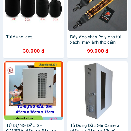
Túi đựng lens.
Dây đeo chéo Poly cho túi
xách, máy ảnh thổ cẩm
vàng
30.000 đ
99.000 đ
TỦ ĐỰNG ĐẦU GHI
Tủ Đựng Đầu Ghi Camera
CAMERA (45cm x 38cm x
(45cm x 38cm x 12cm)