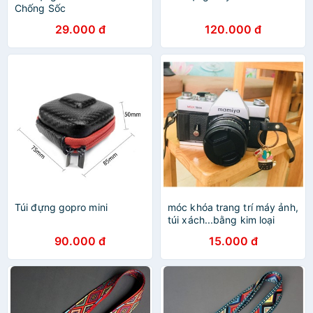
Chống Sốc
29.000 đ
120.000 đ
Túi đựng gopro mini
móc khóa trang trí máy ảnh,
túi xách...bằng kim loại
chắc chắn
90.000 đ
15.000 đ