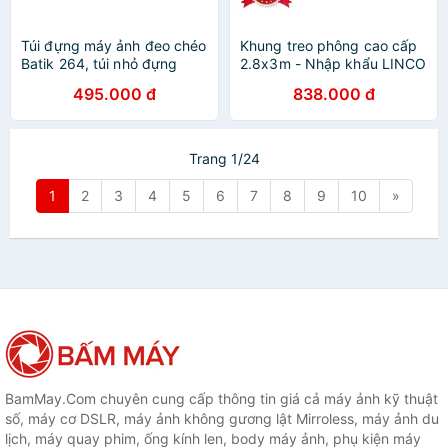
Túi đựng máy ảnh đeo chéo
Khung treo phông cao cấp
Batik 264, túi nhỏ đựng
2.8x3m - Nhập khẩu LINCO
máy ảnh khoác vai
ZENITH CALIIFORNIA,
495.000 đ
838.000 đ
fullbox đủ túi xách
Trang 1/24
1
2
3
4
5
6
7
8
9
10
»
BamMay.Com chuyên cung cấp thông tin giá cả máy ảnh kỹ thuật
số, máy cơ DSLR, máy ảnh không gương lật Mirroless, máy ảnh du
lịch, máy quay phim, ống kính len, body máy ảnh, phụ kiện máy