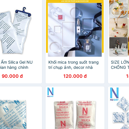
 Ẩm Silica Gel NU
Khối mica trong suốt trang
SIZE LỚ
ian hàng chính
trí chụp ảnh, decor nhà
CHỐNG 
 dùng cho thực phẩm
cửa, cửa hàng 5.0
phông nề
90.000 đ
120.000 đ
1
 giày dép đóng túi
măng chụ
quần áo,