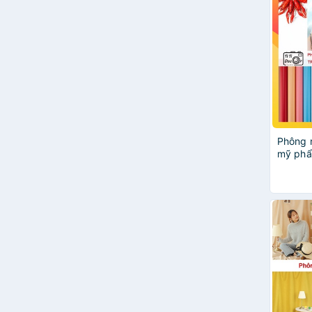
Phông 
mỹ phẩ
nước uố
kiện, g