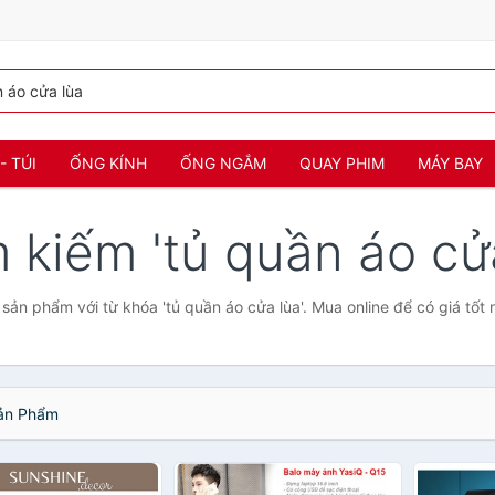
- TÚI
ỐNG KÍNH
ỐNG NGẮM
QUAY PHIM
MÁY BAY
m kiếm 'tủ quần áo cửa
sản phẩm với từ khóa 'tủ quần áo cửa lùa'. Mua online để có giá tốt 
ản Phẩm