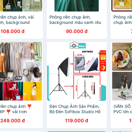
nền chụp ảnh, vải
Phông nền chụp ảnh,
Phông nề
nh, background
background màu xanh rêu
chụp ảnh
nh quần áo lookbook
chụp ảnh quần áo lookbook
chụp ảnh
108.000 đ
90.000 đ
tream, decor phụ
và livetream, decor phụ
và livetr
ng trí
kiện trang trí
kiện trang
nền chụp ảnh ❣️
Đèn Chụp Ảnh Sản Phẩm,
(VÂN GỖ 
P ❣️ vải trơn
Bộ Đèn Softbox Studio Hỗ
PVC lớn 
, background chụp
Trợ Quay Phim, Chụp Hình
phẩm, qu
249.000 đ
119.000 đ
1
kbook, livestream
Quần Áo, Livestream,
vân gỗ, 
n áo - Sky Decor
TikTok - HoHi Decor
thấm