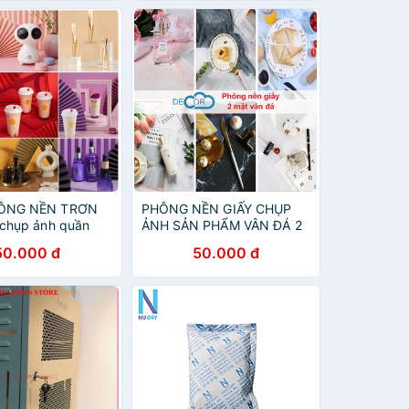
ÔNG NỀN TRƠN
PHÔNG NỀN GIẤY CHỤP
 chụp ảnh quần
ẢNH SẢN PHẨM VÂN ĐÁ 2
hẩm, trang sức,
MẶT 3D, CHỤP ẢNH MỸ
50.000 đ
50.000 đ
tấm nền nhiều màu
PHẨM, ĐỒ ĂN, THỨC
 trí chụp ảnh đẹp
UỐNG, QUẦN ÁO, GIÀY
DÉP - Sky Decor