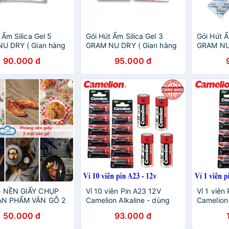
 Ẩm Silica Gel 5
Gói Hút Ẩm Silica Gel 3
Gói Hút Ẩ
U DRY ( Gian hàng
GRAM NU DRY ( Gian hàng
GRAM NU 
ãng ) dùng cho thực
chính hãng ) dùng cho thực
chính hã
90.000 đ
95.000 đ
uần áo dày dép
phẩm quần áo dày dép
phẩm quầ
i 1kg
đóng túi 1kg
đóng túi 
 NỀN GIẤY CHỤP
Vỉ 10 viên Pin A23 12V
Vỉ 1 viên
ẢN PHẨM VÂN GỖ 2
Camelion Alkaline - dùng
Camelion 
HỤP ẢNH MỸ PHẨM,
cho chuông cửa, cửa quấn,
cho chuô
50.000 đ
93.000 đ
ỆN, ĐỒ ĂN, THỨC
điều kiển từ xa...
điều kiển 
QUẦN ÁO, GIÀY