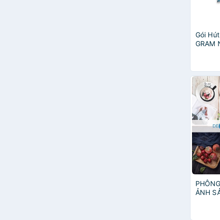
Gói Hút
GRAM N
chính h
phẩm q
đóng tú
PHÔNG
ẢNH S
MẶT C
PHỤ KI
UỐNG, 