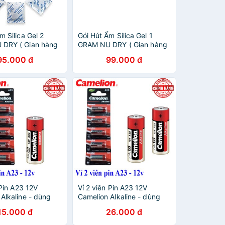
m Silica Gel 2
Gói Hút Ẩm Silica Gel 1
DRY ( Gian hàng
GRAM NU DRY ( Gian hàng
ng ) dùng cho thực
chính hãng ) dùng cho
95.000 đ
99.000 đ
n áo dày dép
dược phẩm quần áo dày
1kg
dép đóng túi 1kg
 Pin A23 12V
Vỉ 2 viên Pin A23 12V
Alkaline - dùng
Camelion Alkaline - dùng
ng cửa, cửa quấn,
cho chuông cửa, cửa quấn,
15.000 đ
26.000 đ
từ xa...
điều kiển từ xa...