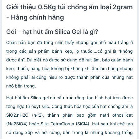
Giới thiệu 0.5Kg túi chống ẩm loại 2gram
- Hàng chính hãng
Gói – hạt hút ẩm Silica Gel là gì?
Chắc hẳn bạn đã từng nhìn thấy những gói nhỏ màu trắng ở
trong các sản phẩm bánh kẹo, lọ thuốc,…có ghi là “không
được ăn”. Dù biết nó được sử dụng để hút ẩm, bảo quản bánh
kẹo, thuốc, hàng hóa không bị không khí ẩm làm hỏng nhưng
không phải ai cũng hiểu rõ được thành phần của những hạt
nhỏ bên trong.
Hạt hút ẩm Silica gel
có cấu trúc rỗng, tạo hình hạt tròn được
tổng hợp từ oxyt silic. Công thức hóa học của hạt chống ẩm là
SiO2.nH2O (n<2), thành phần bao gồm natri othosilicat
(Na2SiO4) hoặc Silic TetraClorua (SiCl4). Hạt sau khi chế tạo
có dạng xốp và hơi cứng, bên trong là những khoang trống