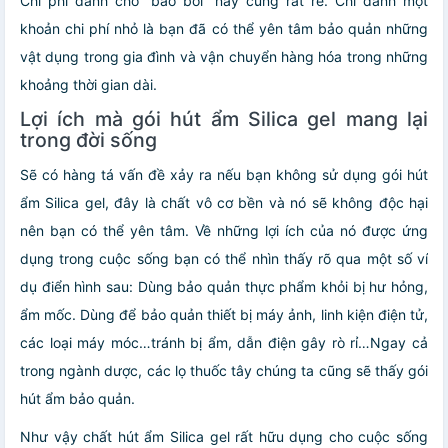
Chi phí dành cho “bảo bối” này cũng rất rẻ. Chỉ dành một
khoản chi phí nhỏ là bạn đã có thể yên tâm bảo quản những
vật dụng trong gia đình và vận chuyển hàng hóa trong những
khoảng thời gian dài.
Lợi ích mà gói hút ẩm Silica gel mang lại
trong đời sống
Sẽ có hàng tá vấn đề xảy ra nếu bạn không sử dụng
gói hút
ẩm Silica gel
, đây là chất vô cơ bền và nó sẽ không độc hại
nên bạn có thể yên tâm. Về những lợi ích của nó được ứng
dụng trong cuộc sống bạn có thể nhìn thấy rõ qua một số ví
dụ điển hình sau: Dùng bảo quản thực phẩm khỏi bị hư hỏng,
ẩm mốc. Dùng để bảo quản thiết bị máy ảnh, linh kiện điện tử,
các loại máy móc…tránh bị ẩm, dẫn điện gây rò rỉ…Ngay cả
trong ngành dược, các lọ thuốc tây chúng ta cũng sẽ thấy gói
hút ẩm bảo quản.
Như vậy
chất hút ẩm Silica gel
rất hữu dụng cho cuộc sống