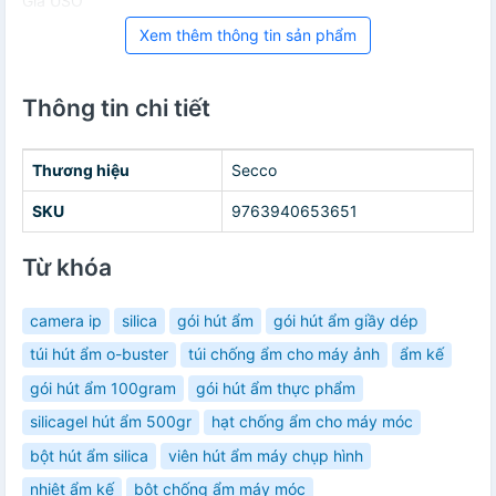
Giá USO
Xem thêm thông tin sản phẩm
Thông tin chi tiết
Thương hiệu
Secco
SKU
9763940653651
Từ khóa
camera ip
silica
gói hút ẩm
gói hút ẩm giầy dép
túi hút ẩm o-buster
túi chống ẩm cho máy ảnh
ẩm kế
gói hút ẩm 100gram
gói hút ẩm thực phẩm
silicagel hút ẩm 500gr
hạt chống ẩm cho máy móc
bột hút ẩm silica
viên hút ẩm máy chụp hình
nhiệt ẩm kế
bột chống ẩm máy móc