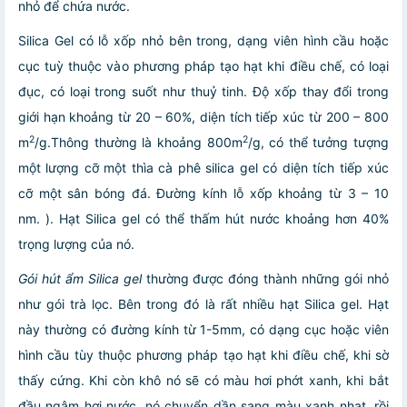
nhỏ để chứa nước.
Silica Gel
có lỗ xốp nhỏ bên trong, dạng viên hình cầu hoặc
cục tuỳ thuộc vào phương pháp tạo hạt khi điều chế, có loại
đục, có loại trong suốt như thuỷ tinh. Độ xốp thay đổi trong
giới hạn khoảng từ 20 – 60%, diện tích tiếp xúc từ 200 – 800
2
2
m
/g.Thông thường là khoảng 800m
/g, có thể tưởng tượng
một lượng cỡ một thìa cà phê silica gel có diện tích tiếp xúc
cỡ một sân bóng đá. Đường kính lỗ xốp khoảng từ 3 – 10
nm. ). Hạt Silica gel có thể thấm hút nước khoảng hơn 40%
trọng lượng của nó.
Gói hút ẩm Silica gel
thường được đóng thành những gói nhỏ
như gói trà lọc. Bên trong đó là rất nhiều hạt Silica gel. Hạt
này thường có đường kính từ 1-5mm, có dạng cục hoặc viên
hình cầu tùy thuộc phương pháp tạo hạt khi điều chế, khi sờ
thấy cứng. Khi còn khô nó sẽ có màu hơi phớt xanh, khi bắt
đầu ngậm hơi nước, nó chuyển dần sang màu xanh nhạt, rồi