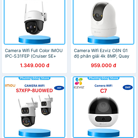
Camera Wifi Full Color IMOU
Camera Wifi Ezviz C6N G1
IPC-S31FEP (Cruiser SE+
độ phân giải 4k 8MP, Quay
3MP), đèn và còi cảnh báo,
quét 360 độ, Phát hiện
1.349.000 đ
959.000 đ
đàm thoại 2 chiều - Hàng
chuyển động - Hàng chính
chính hãng
hãng