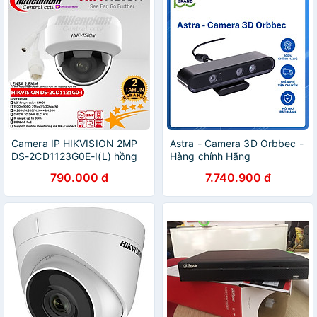
Camera IP HIKVISION 2MP
Astra - Camera 3D Orbbec -
DS-2CD1123G0E-I(L) hồng
Hàng chính Hãng
ngoại tiêu chuẩn chống bụi,
790.000 đ
7.740.900 đ
nước IP 67 - Hàng chính
hãng