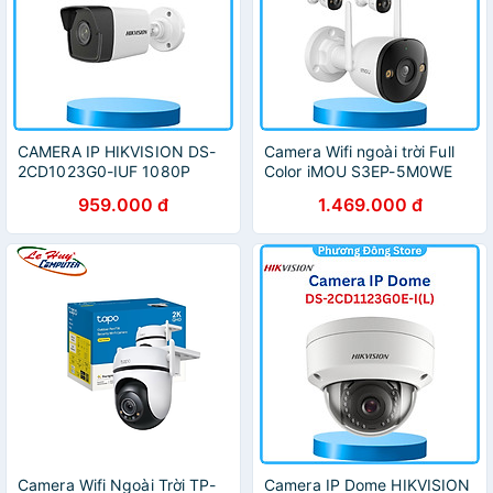
CAMERA IP HIKVISION DS-
Camera Wifi ngoài trời Full
2CD1023G0-IUF 1080P
Color iMOU S3EP-5M0WE
H265 Mic thu âm và POE -
(5MP) /IPC-S3EP-3M0WE
959.000 đ
1.469.000 đ
Hàng chính hãng
(Bullet 3 3MP), Chống
ngược sáng, hồng ngoại
30m - Hàng chính hãng
Camera Wifi Ngoài Trời TP-
Camera IP Dome HIKVISION