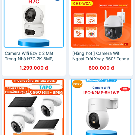
Camera Wifi Ezviz 2 Mắt
[Hàng hot ] Camera Wifi
Trong Nhà H7C 2K 8MP,
Ngoài Trời Xoay 360° Tenda
quay 360 độ, có màu ban
CH3 Độ Phân Giải
1.299.000 đ
800.000 đ
đêm, đàm thoại 2 chiều -
1080P/2MP đàm thoại 2
Hàng chính hãng
chiều, ban đêm có màu -
Hàng chính hãng