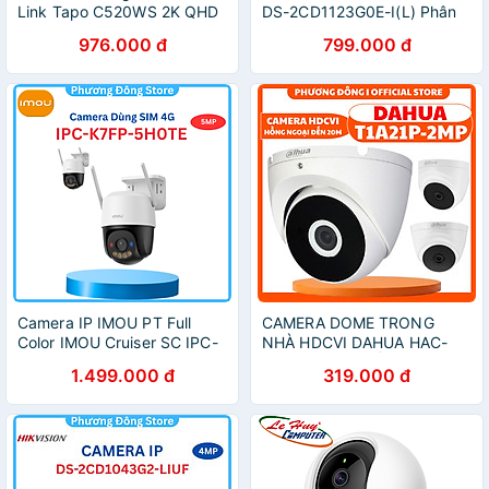
Link Tapo C520WS 2K QHD
DS-2CD1123G0E-I(L) Phân
- Hàng Chính Hãng
giải 1080P chống ngược
976.000 đ
799.000 đ
sáng và POE - Hàng Chính
Hãng
Camera IP IMOU PT Full
CAMERA DOME TRONG
Color IMOU Cruiser SC IPC-
NHÀ HDCVI DAHUA HAC-
K7FP-5H0TE dùng Sim 4G
T1A21P 2MP - HỒNG NGOẠI
1.499.000 đ
319.000 đ
5MP (IPC-K7FP-5H0TE),
ĐẾN 20M, BÙ SÁNG, CÂN
đàm thoại 2 chiều - Hàng
BẰNG TRẮNG
chính hãng