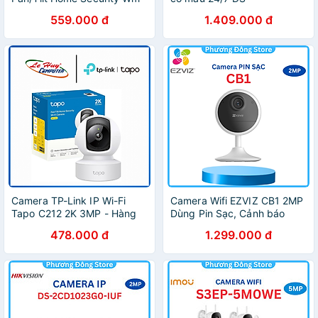
3MP 2K MC210 - Hàng chính
2CD1347G2-LUF, micro thu
559.000 đ
1.409.000 đ
hãng
âm, trợ sáng ban đêm lên
đến 30m, chống nước IP67
,.-Hàng chính hãng
Camera TP-Link IP Wi-Fi
Camera Wifi EZVIZ CB1 2MP
Tapo C212 2K 3MP - Hàng
Dùng Pin Sạc, Cảnh báo
Chính Hãng
chuyển động, còi hú cảnh
478.000 đ
1.299.000 đ
báo - hàng chính hãng