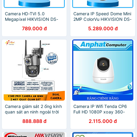
Camera HD-TVI 5.0
Camera IP Speed Dome Mini
Megapixel HIKVISION DS-
2MP ColorVu HIKVISION DS-
2CE16H0T-ITPFS Míc Thu
2DE3A400BW-DE F1 T5
789.000 đ
5.289.000 đ
Âm hồng ngoại ban đêm -
Đàm thoại 2 chiều, màu ban
Hàng chính hãng
đêm ,.-Hàng chính hãng
Camera giám sát 2 ống kính
Camera IP Wifi Tenda CP6
quan sát an ninh ngoài trời
Full HD 1080P xoay 360-
trong nhà xoay 360 độ
Hàng Chính Hãng
888.888 đ
2.115.000 đ
chống nước tiêu chuẩn IP
kèm thẻ nhớ chính hãng -
Hàng Nhập Khẩu