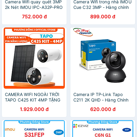
Camera Wifi quay quét 3MP
Camera Wifi trong nhà IMOU
2k Nét IMOU IPC-A32P-PRO
Cue C32 3MP - Hàng chính
phân biệt người và thú
hãng
752.000 đ
899.000 đ
cưng, còi báo động - Hàng
chính hãng
CAMERA WIFI NGOÀI TRỜI
Camera IP TP-Link Tapo
TAPO C425 KIT 4MP TẶNG
C211 2K QHD - Hàng Chính
KÈM PIN NĂNG LƯỢNG -
Hãng
1.929.000 đ
620.000 đ
CẢNH BÁO ĐÈN VÀ CÒI,
TÙY CHỈNH VÙNG CHUYỂN
ĐỘNG