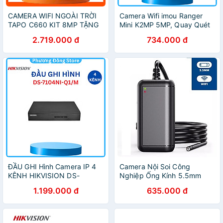
CAMERA WIFI NGOÀI TRỜI
Camera Wifi imou Ranger
TAPO C660 KIT 8MP TẶNG
Mini K2MP 5MP, Quay Quét
KÈM PIN NĂNG LƯỢNG -
Trong Nhà, Đàm Thoại 2
2.719.000 đ
734.000 đ
GÓC NHÌN TOÀN CẢNH,
Chiều, Màu Ban Đêm - Hàng
ĐÊM CÓ MÀU, WIFI KÉP,
chính hãng
CẢNH BÁO
ĐẦU GHI Hình Camera IP 4
Camera Nội Soi Công
KÊNH HIKVISION DS-
Nghiệp Ống Kính 5.5mm
7104NI-Q1/M 4MP 2K HDMI,
Tích Hợp 6 Đèn LED IP67
1.199.000 đ
635.000 đ
VGA, HIK-CONNECT - Hàng
Chống Nước WIFI Kết Nối
Chính Hãng
Không Dây Với Điện Thoại
F220 - Hàng Nhập Khẩu