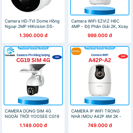
Camera HD-TVI Dome Hồng
Camera WIFI EZVIZ H6C
Ngoại 2MP HIKvision DS-
4MP - Độ Phân Giải 2K, Xoay
2CE56D0T-IT3 - Hàng Chính
360 độ, Đàm Thoại 2 Chiều -
1.390.000 đ
999.000 đ
Hãng
Hàng chính hãng
CAMERA DÙNG SIM 4G
CAMERA IP WIFI TRONG
NGOÀI TRỜI YOOSEE CG19
NHÀ IMOU A42P 4M 2K -
4MP - Xoay 360 Độ, Đàm
Xoay 360, Đàm Thoại 2
1.149.000 đ
749.000 đ
thoại hai chiều, Báo Động,
Chiều, Phát hiện chuyển
TẶNG KÈM TẤM PIN - Nhập
động, Chống ngược sáng