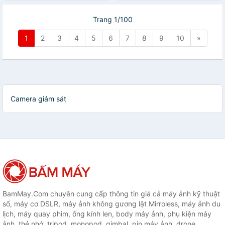
khẩu
Trang 1/100
1
2
3
4
5
6
7
8
9
10
»
Camera giám sát
BamMay.Com chuyên cung cấp thông tin giá cả máy ảnh kỹ thuật
số, máy cơ DSLR, máy ảnh không gương lật Mirroless, máy ảnh du
lịch, máy quay phim, ống kính len, body máy ảnh, phụ kiện máy
ảnh, thẻ nhớ, tripod, monopod, gimbal, pin máy ảnh, drone,