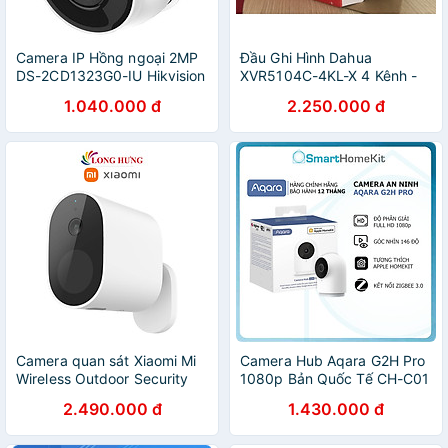
Camera IP Hồng ngoại 2MP
Đầu Ghi Hình Dahua
DS-2CD1323G0-IU Hikvision
XVR5104C-4KL-X 4 Kênh -
CHÍNH HÃNG
Hàng Nhập Khẩu
1.040.000 đ
2.250.000 đ
Camera quan sát Xiaomi Mi
Camera Hub Aqara G2H Pro
Wireless Outdoor Security
1080p Bản Quốc Tế CH-C01
Camera 1080p Set
Tương thích HomeKit - Tầm
2.490.000 đ
1.430.000 đ
BHR4435GL
nhìn ban đêm, Âm thanh hai
MWC13/BHR4433GL
chiều - Hàng Chính Hãng