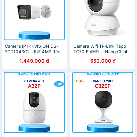
Camera IP HIKVISION DS-
Camera Wifi TP-Link Tapo
2CD1043G2-LIUF 4MP đèn
TC70 FullHD -- Hàng Chính
kép, 30m, phát hiện người
Hãng
1.449.000 đ
550.000 đ
và phương tiện, Micro ,.-
Hàng chính hãng