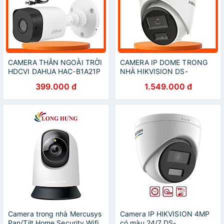
CAMERA THÂN NGOÀI TRỜI
CAMERA IP DOME TRONG
HDCVI DAHUA HAC-B1A21P
NHÀ HIKVISION DS-
2MP - HỒNG NGOẠI ĐẾN
2CD1343G2-LIU 4MP,
399.000 đ
1.549.000 đ
20M, NGƯỢC SÁNG, CÂN
MICRO GHI ÂM, CHỐNG
BẰNG TRẮNG
NGƯỢC SÁNG
Camera trong nhà Mercusys
Camera IP HIKVISION 4MP
Pan/Tilt Home Security Wifi
có màu 24/7 DS-