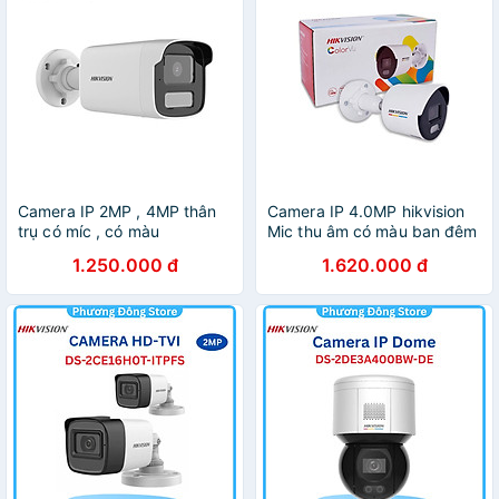
Camera IP 2MP , 4MP thân
Camera IP 4.0MP hikvision
trụ có míc , có màu
Mic thu âm có màu ban đêm
HIKVISION DS-2CD1T21G2-
chính hãng Bảo hành 2 năm
1.250.000 đ
1.620.000 đ
LIU , DS-2CD1T41G2-LIU -
( DS-2CD1047G2-L, DS-
Hàng chính hãng
2CD1047G2-LUF DS-
2CD1347G2-L DS-
2CD1347G2-LUF)- hàng
chính hãng