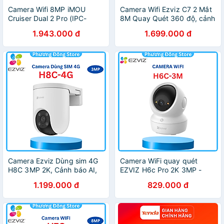
Camera Wifi 8MP iMOU
Camera Wifi Ezviz C7 2 Mắt
Cruiser Dual 2 Pro (IPC-
8M Quay Quét 360 độ, cảnh
S7XFP-8U0WED) - Hàng
báo, phát hiện chuyển động,
1.943.000 đ
1.699.000 đ
chính hãng
chống bụi, ban đêm có màu
- hàng chính hãng
Camera Ezviz Dùng sim 4G
Camera WiFi quay quét
H8C 3MP 2K, Cảnh báo AI,
EZVIZ H6c Pro 2K 3MP -
đàm thoại 2 chiều, Có màu
Hàng chính hãng
1.199.000 đ
829.000 đ
ban đêm - Hàng chính hãng