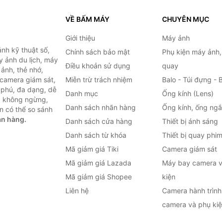
VỀ BẤM MÁY
CHUYÊN MỤC
Giới thiệu
Máy ảnh
nh kỹ thuật số,
Chính sách bảo mật
Phụ kiện máy ảnh
 ảnh du lịch, máy
Điều khoản sử dụng
quay
ảnh, thẻ nhớ,
 camera giám sát,
Miễn trừ trách nhiệm
Balo - Túi đựng - 
 phú, đa dạng, dễ
Danh mục
Ống kính (Lens)
c không ngừng,
Danh sách nhãn hàng
Ống kính, ống ng
n có thể so sánh
án hàng.
Danh sách cửa hàng
Thiết bị ánh sáng
Danh sách từ khóa
Thiết bị quay phi
Mã giảm giá Tiki
Camera giám sát
Mã giảm giá Lazada
Máy bay camera v
Mã giảm giá Shopee
kiện
Liên hệ
Camera hành trình 
camera và phụ ki