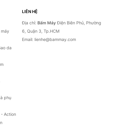
LIÊN HỆ
Địa chỉ:
Bấm Máy
Điện Biên Phủ, Phường
, máy
6, Quận 3, Tp.HCM
Email: lienhe@bammay.com
Bao da
ắm
m
à phụ
- Action
ện