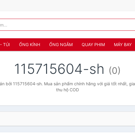
- TÚI
ỐNG KÍNH
ỐNG NGẮM
QUAY PHIM
MÁY BAY
115715604-sh
(0)
n bởi 115715604-sh. Mua sản phẩm chính hãng với giá tốt nhất, gia
thu hộ COD