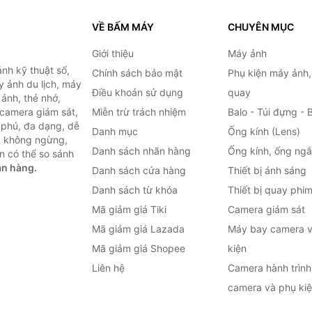
VỀ BẤM MÁY
CHUYÊN MỤC
Giới thiệu
Máy ảnh
nh kỹ thuật số,
Chính sách bảo mật
Phụ kiện máy ảnh
 ảnh du lịch, máy
Điều khoản sử dụng
quay
ảnh, thẻ nhớ,
 camera giám sát,
Miễn trừ trách nhiệm
Balo - Túi đựng - 
 phú, đa dạng, dễ
Danh mục
Ống kính (Lens)
c không ngừng,
Danh sách nhãn hàng
Ống kính, ống ng
n có thể so sánh
án hàng.
Danh sách cửa hàng
Thiết bị ánh sáng
Danh sách từ khóa
Thiết bị quay phi
Mã giảm giá Tiki
Camera giám sát
Mã giảm giá Lazada
Máy bay camera v
Mã giảm giá Shopee
kiện
Liên hệ
Camera hành trình 
camera và phụ ki