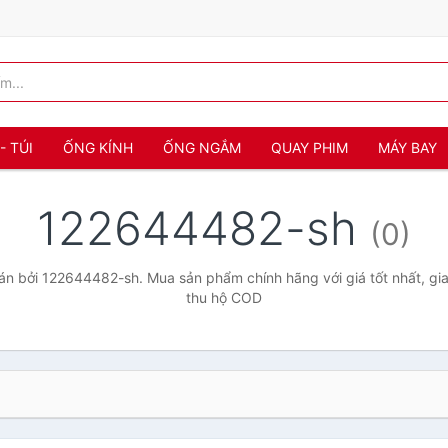
- TÚI
ỐNG KÍNH
ỐNG NGẮM
QUAY PHIM
MÁY BAY
122644482-sh
(0)
n bởi 122644482-sh. Mua sản phẩm chính hãng với giá tốt nhất, gia
thu hộ COD