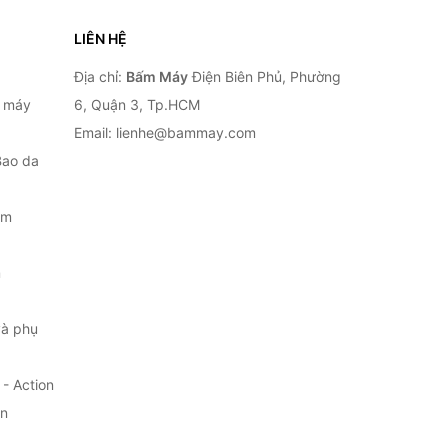
LIÊN HỆ
Địa chỉ:
Bấm Máy
Điện Biên Phủ, Phường
, máy
6, Quận 3, Tp.HCM
Email: lienhe@bammay.com
Bao da
ắm
m
à phụ
- Action
ện