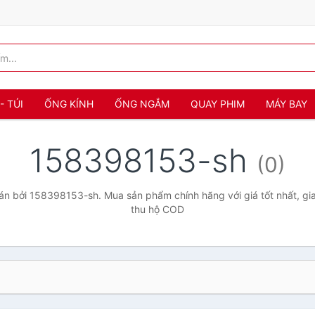
- TÚI
ỐNG KÍNH
ỐNG NGẮM
QUAY PHIM
MÁY BAY
158398153-sh
(0)
n bởi 158398153-sh. Mua sản phẩm chính hãng với giá tốt nhất, gia
thu hộ COD