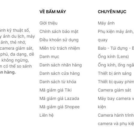
VỀ BẤM MÁY
CHUYÊN MỤC
Giới thiệu
Máy ảnh
nh kỹ thuật số,
Chính sách bảo mật
Phụ kiện máy ảnh
 ảnh du lịch, máy
Điều khoản sử dụng
quay
ảnh, thẻ nhớ,
 camera giám sát,
Miễn trừ trách nhiệm
Balo - Túi đựng - 
 phú, đa dạng, dễ
Danh mục
Ống kính (Lens)
c không ngừng,
Danh sách nhãn hàng
Ống kính, ống ng
n có thể so sánh
án hàng.
Danh sách cửa hàng
Thiết bị ánh sáng
Danh sách từ khóa
Thiết bị quay phi
Mã giảm giá Tiki
Camera giám sát
Mã giảm giá Lazada
Máy bay camera v
Mã giảm giá Shopee
kiện
Liên hệ
Camera hành trình 
camera và phụ ki