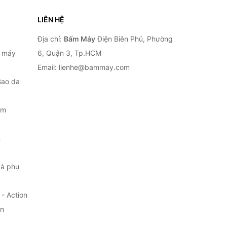
LIÊN HỆ
Địa chỉ:
Bấm Máy
Điện Biên Phủ, Phường
, máy
6, Quận 3, Tp.HCM
Email: lienhe@bammay.com
Bao da
ắm
m
à phụ
- Action
ện