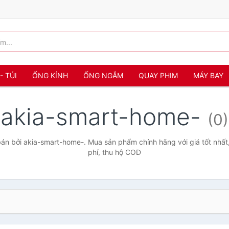
- TÚI
ỐNG KÍNH
ỐNG NGẮM
QUAY PHIM
MÁY BAY
akia-smart-home-
(0)
án bởi akia-smart-home-. Mua sản phẩm chính hãng với giá tốt nhất,
phí, thu hộ COD