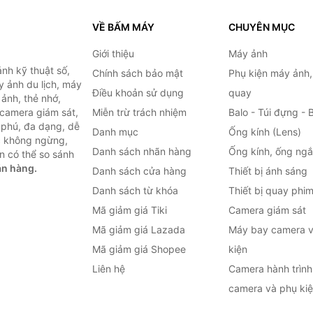
VỀ BẤM MÁY
CHUYÊN MỤC
Giới thiệu
Máy ảnh
nh kỹ thuật số,
Chính sách bảo mật
Phụ kiện máy ảnh
 ảnh du lịch, máy
Điều khoản sử dụng
quay
ảnh, thẻ nhớ,
 camera giám sát,
Miễn trừ trách nhiệm
Balo - Túi đựng - 
 phú, đa dạng, dễ
Danh mục
Ống kính (Lens)
c không ngừng,
Danh sách nhãn hàng
Ống kính, ống ng
n có thể so sánh
án hàng.
Danh sách cửa hàng
Thiết bị ánh sáng
Danh sách từ khóa
Thiết bị quay phi
Mã giảm giá Tiki
Camera giám sát
Mã giảm giá Lazada
Máy bay camera v
Mã giảm giá Shopee
kiện
Liên hệ
Camera hành trình 
camera và phụ ki