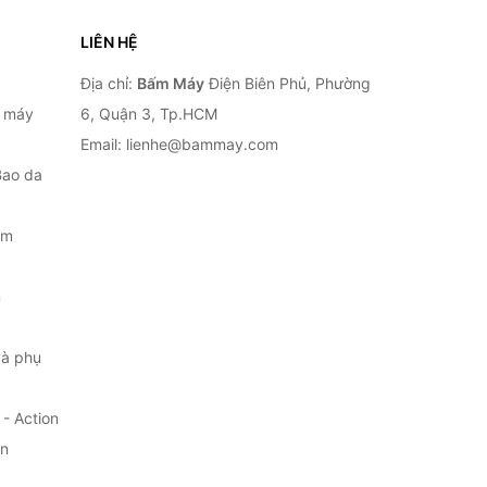
LIÊN HỆ
Địa chỉ:
Bấm Máy
Điện Biên Phủ, Phường
, máy
6, Quận 3, Tp.HCM
Email: lienhe@bammay.com
Bao da
ắm
m
à phụ
- Action
ện