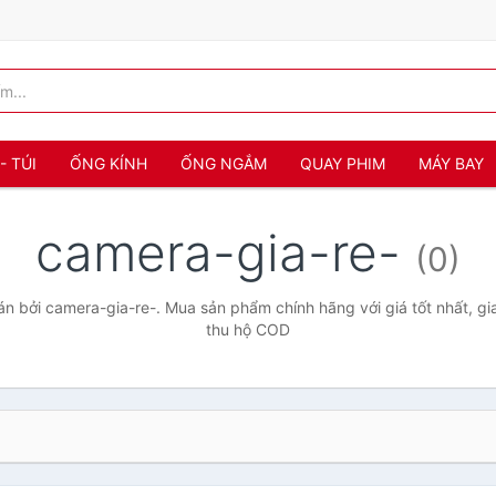
- TÚI
ỐNG KÍNH
ỐNG NGẮM
QUAY PHIM
MÁY BAY
camera-gia-re-
(0)
 bởi camera-gia-re-. Mua sản phẩm chính hãng với giá tốt nhất, gi
thu hộ COD