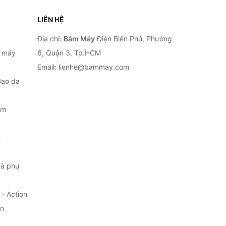
LIÊN HỆ
Địa chỉ:
Bấm Máy
Điện Biên Phủ, Phường
, máy
6, Quận 3, Tp.HCM
Email: lienhe@bammay.com
Bao da
ắm
m
à phụ
- Action
ện