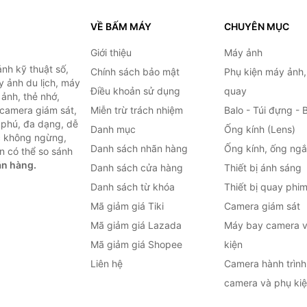
VỀ BẤM MÁY
CHUYÊN MỤC
Giới thiệu
Máy ảnh
nh kỹ thuật số,
Chính sách bảo mật
Phụ kiện máy ảnh
 ảnh du lịch, máy
Điều khoản sử dụng
quay
ảnh, thẻ nhớ,
 camera giám sát,
Miễn trừ trách nhiệm
Balo - Túi đựng - 
 phú, đa dạng, dễ
Danh mục
Ống kính (Lens)
c không ngừng,
Danh sách nhãn hàng
Ống kính, ống ng
n có thể so sánh
án hàng.
Danh sách cửa hàng
Thiết bị ánh sáng
Danh sách từ khóa
Thiết bị quay phi
Mã giảm giá Tiki
Camera giám sát
Mã giảm giá Lazada
Máy bay camera v
Mã giảm giá Shopee
kiện
Liên hệ
Camera hành trình 
camera và phụ ki