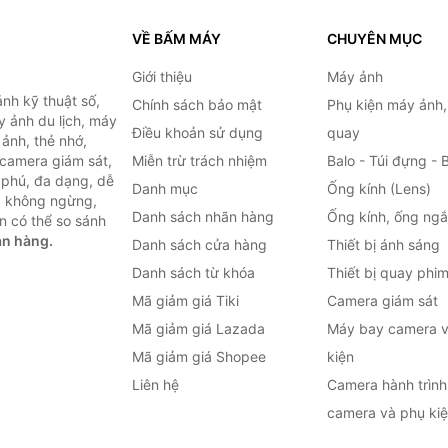
VỀ BẤM MÁY
CHUYÊN MỤC
Giới thiệu
Máy ảnh
nh kỹ thuật số,
Chính sách bảo mật
Phụ kiện máy ảnh
 ảnh du lịch, máy
Điều khoản sử dụng
quay
ảnh, thẻ nhớ,
 camera giám sát,
Miễn trừ trách nhiệm
Balo - Túi đựng - 
 phú, đa dạng, dễ
Danh mục
Ống kính (Lens)
c không ngừng,
Danh sách nhãn hàng
Ống kính, ống ng
n có thể so sánh
án hàng.
Danh sách cửa hàng
Thiết bị ánh sáng
Danh sách từ khóa
Thiết bị quay phi
Mã giảm giá Tiki
Camera giám sát
Mã giảm giá Lazada
Máy bay camera v
Mã giảm giá Shopee
kiện
Liên hệ
Camera hành trình 
camera và phụ ki