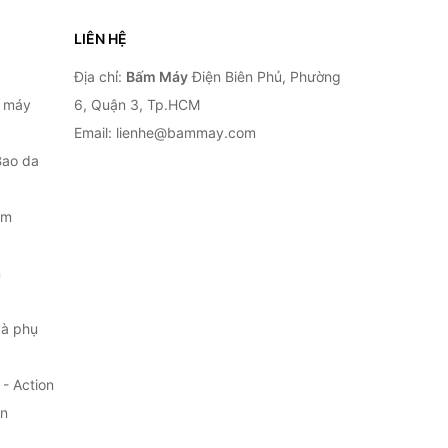
LIÊN HỆ
Địa chỉ:
Bấm Máy
Điện Biên Phủ, Phường
, máy
6, Quận 3, Tp.HCM
Email: lienhe@bammay.com
Bao da
ắm
m
à phụ
- Action
ện