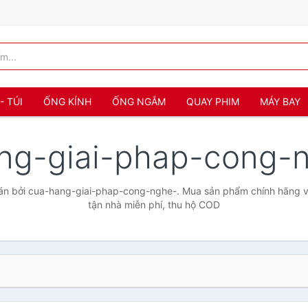
- TÚI
ỐNG KÍNH
ỐNG NGẮM
QUAY PHIM
MÁY BAY
ng-giai-phap-cong-
n bởi cua-hang-giai-phap-cong-nghe-. Mua sản phẩm chính hãng với
tận nhà miễn phí, thu hộ COD