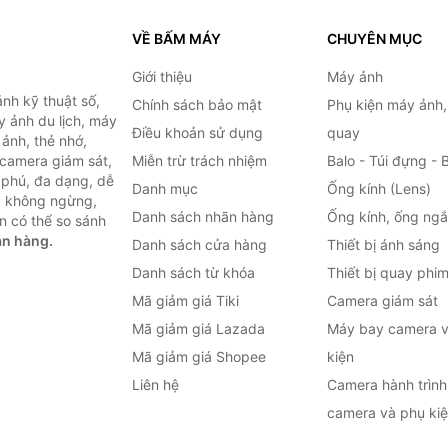
VỀ BẤM MÁY
CHUYÊN MỤC
Giới thiệu
Máy ảnh
nh kỹ thuật số,
Chính sách bảo mật
Phụ kiện máy ảnh
 ảnh du lịch, máy
Điều khoản sử dụng
quay
ảnh, thẻ nhớ,
 camera giám sát,
Miễn trừ trách nhiệm
Balo - Túi đựng - 
 phú, đa dạng, dễ
Danh mục
Ống kính (Lens)
c không ngừng,
Danh sách nhãn hàng
Ống kính, ống ng
n có thể so sánh
án hàng.
Danh sách cửa hàng
Thiết bị ánh sáng
Danh sách từ khóa
Thiết bị quay phi
Mã giảm giá Tiki
Camera giám sát
Mã giảm giá Lazada
Máy bay camera v
Mã giảm giá Shopee
kiện
Liên hệ
Camera hành trình 
camera và phụ ki