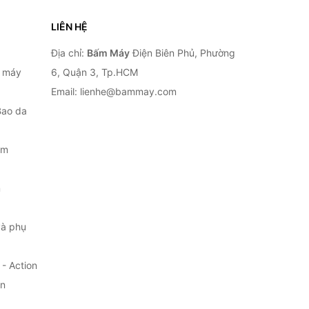
LIÊN HỆ
Địa chỉ:
Bấm Máy
Điện Biên Phủ, Phường
, máy
6, Quận 3, Tp.HCM
Email: lienhe@bammay.com
Bao da
ắm
m
à phụ
- Action
ện