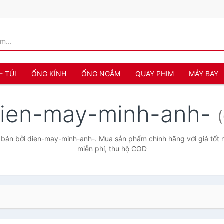
- TÚI
ỐNG KÍNH
ỐNG NGẮM
QUAY PHIM
MÁY BAY
ien-may-minh-anh-
bán bởi dien-may-minh-anh-. Mua sản phẩm chính hãng với giá tốt n
miễn phí, thu hộ COD