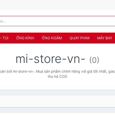
- TÚI
ỐNG KÍNH
ỐNG NGẮM
QUAY PHIM
MÁY BAY
mi-store-vn-
(0)
án bởi mi-store-vn-. Mua sản phẩm chính hãng với giá tốt nhất, giao
thu hộ COD