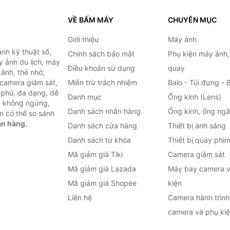
VỀ BẤM MÁY
CHUYÊN MỤC
Giới thiệu
Máy ảnh
nh kỹ thuật số,
Chính sách bảo mật
Phụ kiện máy ảnh
 ảnh du lịch, máy
Điều khoản sử dụng
quay
ảnh, thẻ nhớ,
 camera giám sát,
Miễn trừ trách nhiệm
Balo - Túi đựng - 
 phú, đa dạng, dễ
Danh mục
Ống kính (Lens)
c không ngừng,
Danh sách nhãn hàng
Ống kính, ống ng
n có thể so sánh
án hàng.
Danh sách cửa hàng
Thiết bị ánh sáng
Danh sách từ khóa
Thiết bị quay phi
Mã giảm giá Tiki
Camera giám sát
Mã giảm giá Lazada
Máy bay camera v
Mã giảm giá Shopee
kiện
Liên hệ
Camera hành trình 
camera và phụ ki