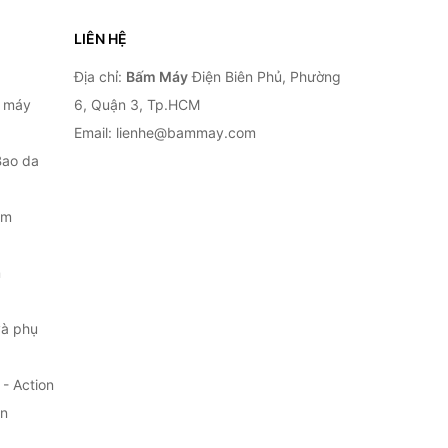
LIÊN HỆ
Địa chỉ:
Bấm Máy
Điện Biên Phủ, Phường
, máy
6, Quận 3, Tp.HCM
Email: lienhe@bammay.com
Bao da
ắm
m
à phụ
- Action
ện