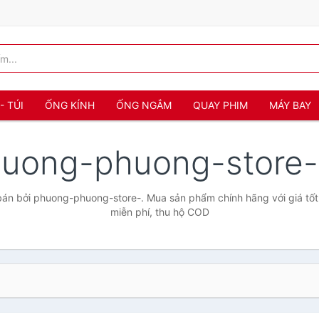
- TÚI
ỐNG KÍNH
ỐNG NGẮM
QUAY PHIM
MÁY BAY
uong-phuong-store
án bởi phuong-phuong-store-. Mua sản phẩm chính hãng với giá tốt 
miễn phí, thu hộ COD