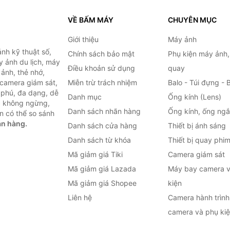
VỀ BẤM MÁY
CHUYÊN MỤC
Giới thiệu
Máy ảnh
nh kỹ thuật số,
Chính sách bảo mật
Phụ kiện máy ảnh
 ảnh du lịch, máy
Điều khoản sử dụng
quay
ảnh, thẻ nhớ,
 camera giám sát,
Miễn trừ trách nhiệm
Balo - Túi đựng - 
 phú, đa dạng, dễ
Danh mục
Ống kính (Lens)
c không ngừng,
Danh sách nhãn hàng
Ống kính, ống ng
n có thể so sánh
án hàng.
Danh sách cửa hàng
Thiết bị ánh sáng
Danh sách từ khóa
Thiết bị quay phi
Mã giảm giá Tiki
Camera giám sát
Mã giảm giá Lazada
Máy bay camera v
Mã giảm giá Shopee
kiện
Liên hệ
Camera hành trình 
camera và phụ ki