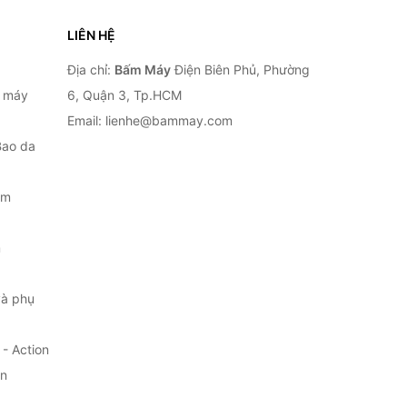
LIÊN HỆ
Địa chỉ:
Bấm Máy
Điện Biên Phủ, Phường
, máy
6, Quận 3, Tp.HCM
Email: lienhe@bammay.com
Bao da
ắm
m
à phụ
- Action
ện