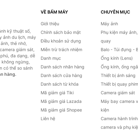
VỀ BẤM MÁY
CHUYÊN MỤC
Giới thiệu
Máy ảnh
nh kỹ thuật số,
Chính sách bảo mật
Phụ kiện máy ảnh
 ảnh du lịch, máy
Điều khoản sử dụng
quay
ảnh, thẻ nhớ,
 camera giám sát,
Miễn trừ trách nhiệm
Balo - Túi đựng - 
 phú, đa dạng, dễ
Danh mục
Ống kính (Lens)
c không ngừng,
Danh sách nhãn hàng
Ống kính, ống ng
n có thể so sánh
án hàng.
Danh sách cửa hàng
Thiết bị ánh sáng
Danh sách từ khóa
Thiết bị quay phi
Mã giảm giá Tiki
Camera giám sát
Mã giảm giá Lazada
Máy bay camera v
Mã giảm giá Shopee
kiện
Liên hệ
Camera hành trình 
camera và phụ ki