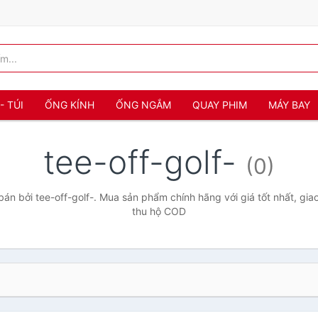
- TÚI
ỐNG KÍNH
ỐNG NGẮM
QUAY PHIM
MÁY BAY
tee-off-golf-
(0)
n bởi tee-off-golf-. Mua sản phẩm chính hãng với giá tốt nhất, gia
thu hộ COD