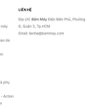
LIÊN HỆ
Địa chỉ:
Bấm Máy
Điện Biên Phủ, Phường
, máy
6, Quận 3, Tp.HCM
Email: lienhe@bammay.com
Bao da
ắm
m
à phụ
- Action
ện