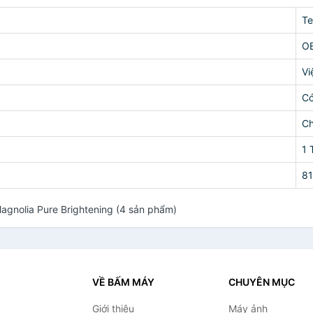
Te
O
Vi
C
Ch
1 
8
gnolia Pure Brightening (4 sản phẩm)
VỀ BẤM MÁY
CHUYÊN MỤC
Giới thiệu
Máy ảnh