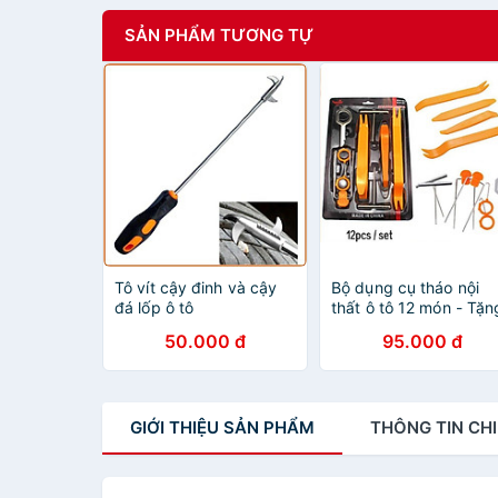
SẢN PHẨM TƯƠNG TỰ
Tô vít cậy đinh và cậy
Bộ dụng cụ tháo nội
đá lốp ô tô
thất ô tô 12 món - Tặn
1 bộ dán gương hậu
50.000 đ
95.000 đ
GIỚI THIỆU
SẢN PHẨM
THÔNG TIN
CHI