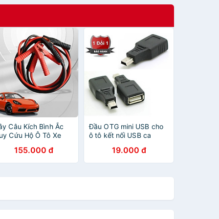
ây Câu Kích Bình Ắc
Đầu OTG mini USB cho
uy Cứu Hộ Ô Tô Xe
ô tô kết nối USB ca
ơi Khẩn Cấp Dài 2.5
nhạc
155.000 đ
19.000 đ
ét