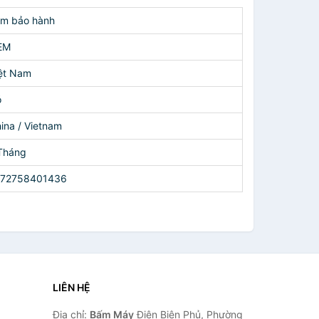
m bảo hành
EM
ệt Nam
ó
ina / Vietnam
Tháng
172758401436
LIÊN HỆ
Địa chỉ:
Bấm Máy
Điện Biên Phủ, Phường