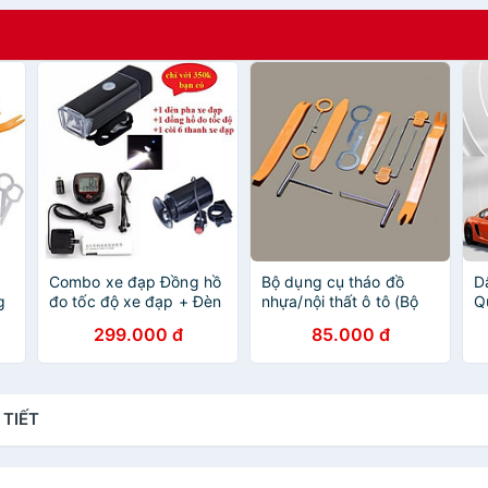
Combo xe đạp Đồng hồ
Bộ dụng cụ tháo đồ
D
g
đo tốc độ xe đạp + Đèn
nhựa/nội thất ô tô (Bộ
Q
pha xe đạp + còi xe
12 món)
H
299.000 đ
85.000 đ
đạp
M
 TIẾT