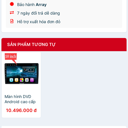
Bảo hành
Array
7 ngày đổi trả dễ dàng
Hỗ trợ xuất hóa đơn đỏ
SẢN PHẨM TƯƠNG TỰ
Màn hình DVD
Android cao cấp
Wifi, 4G dùng
10.496.000 đ
cho tất cả các
loại xe ô tô Ram
4G Rom 64G -
Hàng Chính Hãng