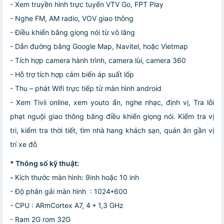
- Xem truyền hình trực tuyến VTV Go, FPT Play
- Nghe FM, AM radio, VOV giao thông
- Điều khiển bằng giọng nói từ vô lăng
- Dẫn đường bằng Google Map, Navitel, hoặc Vietmap
- Tích hợp camera hành trình, camera lùi, camera 360
- Hỗ trợ tích hợp cảm biến áp suất lốp
- Thu – phát Wifi trực tiếp từ màn hình android
- Xem Tivii online, xem youto ẩn, nghe nhạc, định vị, Tra lỗi
phạt nguội giao thông bằng điều khiển giọng nói. Kiểm tra vị
tri, kiểm tra thời tiết, tìm nhà hang khách sạn, quán ăn gần vị
trí xe đỗ
* Thông số kỹ thuật:
-
Kích thước màn hình: 9inh hoặc 10 inh
- Độ phân gải màn hình : 1024*600
- CPU : ARmCortex A7, 4 * 1,3 GHz
- Ram 2G rom 32G