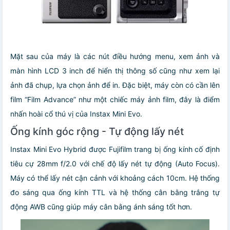
Mặt sau của máy là các nút điều hướng menu, xem ảnh và
màn hình LCD 3 inch để hiển thị thông số cũng như xem lại
ảnh đã chụp, lựa chọn ảnh để in. Đặc biệt, máy còn có cần lên
film “Film Advance” như một chiếc máy ảnh film, đây là điểm
nhấn hoài cổ thú vị của Instax Mini Evo.
Ống kính góc rộng - Tự động lấy nét
Instax Mini Evo Hybrid được Fujifilm trang bị ống kính cố định
tiêu cự 28mm f/2.0 với chế độ lấy nét tự động (Auto Focus).
Máy có thể lấy nét cận cảnh với khoảng cách 10cm. Hệ thống
đo sáng qua ống kính TTL và hệ thống cân bằng trắng tự
động AWB cũng giúp máy cân bằng ánh sáng tốt hơn.