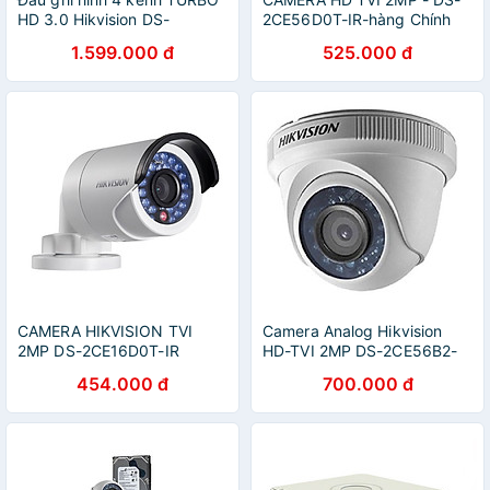
HD 3.0 Hikvision DS-
2CE56D0T-IR-hàng Chính
7104HQHI-K1 - Hàng nhập
hãng
1.599.000 đ
525.000 đ
khẩu
CAMERA HIKVISION TVI
Camera Analog Hikvision
2MP DS-2CE16D0T-IR
HD-TVI 2MP DS-2CE56B2-
(HÀNG CHÍNH HÃNG)
IPF - Hàng Chính Hãng
454.000 đ
700.000 đ