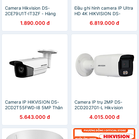
Camera Hikvision DS-
Đầu ghi hình camera IP Ultra
2CE79U1T-IT3ZF - Hàng
HD 4K HIKVISION DS-
Chính Hãng
7632NI-K2 - Hàng nhập
1.890.000 đ
6.819.000 đ
khẩu
Camera IP HIKVISION DS-
Camera IP trụ 2MP DS-
2CD2T55FWD-I8 5MP Thân
2CD2027G1-L Hikvision
Trụ - Hàng Chính Hãng
CHÍNH HÃNG
5.643.000 đ
4.015.000 đ