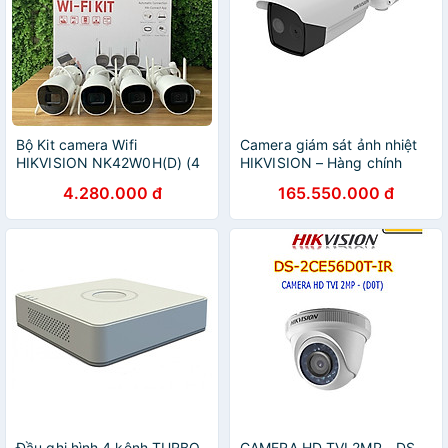
Bộ Kit camera Wifi
Camera giám sát ảnh nhiệt
HIKVISION NK42W0H(D) (4
HIKVISION – Hàng chính
CAMERA + 1 Đầu ghi ) -
hãng 100% – Mã HIKVISION
4.280.000 đ
165.550.000 đ
Hàng chính hãng
DS-2TD2617B-3/PAB-
SDSSET Cực nhanh – An
toàn – Chính xác – Dễ truy
vết
Đầu ghi hình 4 kênh TURBO
CAMERA HD TVI 2MP - DS-