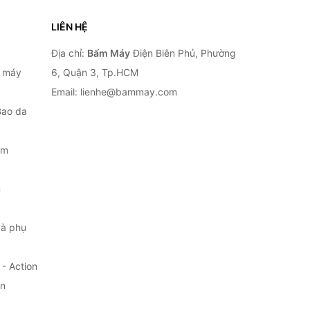
LIÊN HỆ
Địa chỉ:
Bấm Máy
Điện Biên Phủ, Phường
, máy
6, Quận 3, Tp.HCM
Email: lienhe@bammay.com
Bao da
ắm
m
à phụ
- Action
ện