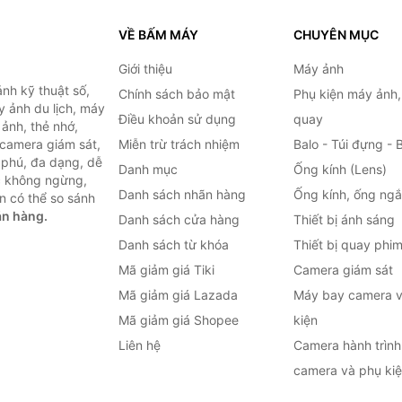
VỀ BẤM MÁY
CHUYÊN MỤC
Giới thiệu
Máy ảnh
nh kỹ thuật số,
Chính sách bảo mật
Phụ kiện máy ảnh
 ảnh du lịch, máy
Điều khoản sử dụng
quay
ảnh, thẻ nhớ,
 camera giám sát,
Miễn trừ trách nhiệm
Balo - Túi đựng - 
 phú, đa dạng, dễ
Danh mục
Ống kính (Lens)
c không ngừng,
Danh sách nhãn hàng
Ống kính, ống ng
n có thể so sánh
án hàng.
Danh sách cửa hàng
Thiết bị ánh sáng
Danh sách từ khóa
Thiết bị quay phi
Mã giảm giá Tiki
Camera giám sát
Mã giảm giá Lazada
Máy bay camera v
Mã giảm giá Shopee
kiện
Liên hệ
Camera hành trình 
camera và phụ ki