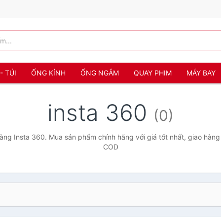
- TÚI
ỐNG KÍNH
ỐNG NGẮM
QUAY PHIM
MÁY BAY
insta 360
(0)
ng Insta 360. Mua sản phẩm chính hãng với giá tốt nhất, giao hàng 
COD