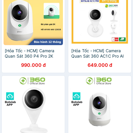
[Hỏa Tốc - HCM] Camera
[Hỏa Tốc - HCM] Camera
Quan Sát 360 P4 Pro 2K
Quan Sát 360 AC1C Pro AI
1296P, H264+ Smart AI App
BOTSLAB | Chính Hãng | BH
990.000 đ
649.000 đ
Botslab | Hàng Chính Hãng |
12TH | Mimax Store
BH 12T | LSB Store