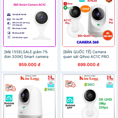
[Mã 155ELSALE giảm 7%
[BẢN QUỐC TẾ] Camera
đơn 300K] Smart camera
quan sát Qihoo AC1C PRO
360 AC1C- Camera giám sát
1296P/ P4 PRO 2K Hồng
959.000 đ
699.000 đ
thông minh 360 AC1C
ngoại - Chính Hãng