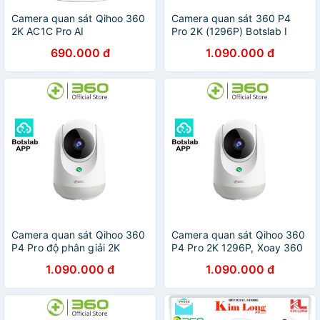
Camera quan sát Qihoo 360
Camera quan sát 360 P4
2K AC1C Pro AI
Pro 2K (1296P) Botslab I
(2304x1296P) App Botslab I
Qihoo 360 D706 Full HD
690.000 đ
1.090.000 đ
Qihoo 360 AC1C - Bảo hành
(1080P) Xoay - Bảo hành 12
12 tháng
tháng
Camera quan sát Qihoo 360
Camera quan sát Qihoo 360
P4 Pro độ phân giải 2K
P4 Pro 2K 1296P, Xoay 360
1296P, App Botslab I 360
độ, H264+ Smart AI App
1.090.000 đ
1.090.000 đ
D806 - Bảo hành 12 tháng
Botslab - Bảo hành 12 tháng