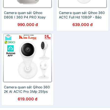
Camera quan sát Qihoo
Camera quan sát Qihoo 360
D806 I 360 P4 PRO Xoay
AC1C Full Hd 1080P - Bảo
360 độ, Wifi - Chính hãng
hành chính hãng 12 tháng
990.000 đ
639.000 đ
Camera quan sát Qihoo 360
2K AI AC1C Pro 3Mp 25fps
130° App Botslab - Hàng
619.000 đ
chính hãng