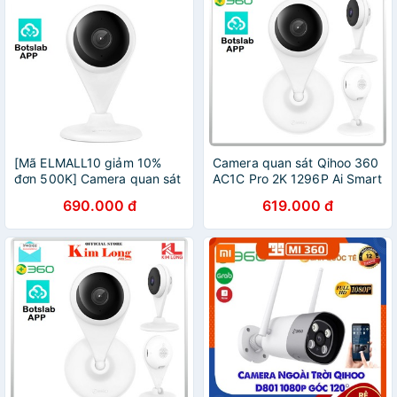
[Mã ELMALL10 giảm 10%
Camera quan sát Qihoo 360
đơn 500K] Camera quan sát
AC1C Pro 2K 1296P Ai Smart
Qihoo 360 AC1C Full HD
camera [App Botslab] I
690.000 đ
619.000 đ
1080P - Bảo hành chính
Qihoo 360 AC1C - Hàng
hãng 12 tháng
chính hãng