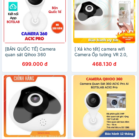
[BẢN QUỐC TẾ] Camera
[ Xả kho tết] camera wifi
quan sát Qihoo 360
Camera Ốp tường VR 2.0,
BOTSLAB AC1C Pro (2021)
Camera siêu nét hàng chính
699.000 đ
468.130 đ
hoặc AC1C (2020) Full HD
hãng - Bảo hành 1 đổi 1
1080P