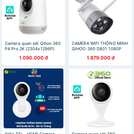
Camera quan sát Qihoo 360
CAMERA WIFI THÔNG MINH
P4 Pro 2K (2304x1296P)
QIHOO 360 D801 1080P
Botslab App
NGOÀI TRỜI
1.090.000 đ
1.879.000 đ
[Hỏa Tốc - HCM] Camera
Camera quan sát 360