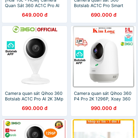
Quan Sát 360 AC1C Pro AI
Botslab AC1C Pro Smart
BOTSLAB AC1C Pro AI
Camera AI 2K 3Mp 25fps
649.000 đ
690.000 đ
[2021] / AC1C | Chính Hãng |
130° [2021] - Hàng chính
BH 12T | Ngocvienstore
hãng
Camera quan sát Qihoo 360
Camera quan sát Qihoo 360
Botslab AC1C Pro AI 2K 3Mp
P4 Pro 2K 1296P, Xoay 360
25fps 130° [2304 * 1296P] -
độ, H264+ Smart AI (App
690.000 đ
990.000 đ
Bảo hành 12 tháng
Botslab) - Bảo hành chính
hãng