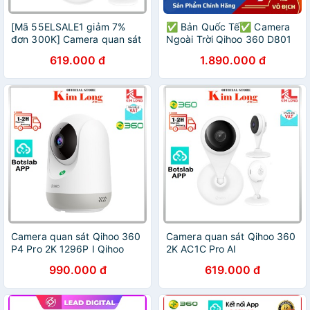
[Mã 55ELSALE1 giảm 7%
✅ Bản Quốc Tế✅ Camera
đơn 300K] Camera quan sát
Ngoài Trời Qihoo 360 D801
Qihoo 360 AC1C Pro 2K
FullHD 1080P IP Wifi 120
619.000 đ
1.890.000 đ
(2304x1296P) Ai, App
độ✅ Bảo hành 12 tháng
Botslab - Hàng chính hãng
chính hãng
Camera quan sát Qihoo 360
Camera quan sát Qihoo 360
P4 Pro 2K 1296P I Qihoo
2K AC1C Pro AI
360 D706 1080P Xoay -
(2304x1296P) App Botslab I
990.000 đ
619.000 đ
Bảo hành chính hãng
Qihoo 360 AC1C - Hàng
chính hãng