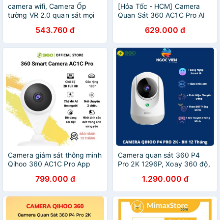
camera wifi, Camera Ốp
[Hỏa Tốc - HCM] Camera
tường VR 2.0 quan sát mọi
Quan Sát 360 AC1C Pro AI
góc nhìn
BOTSLAB AC1C Pro AI
543.760 đ
629.000 đ
[2021] / AC1C | Chính Hãng |
BH 12T | LSB Store
Camera giám sát thông minh
Camera quan sát 360 P4
Qihoo 360 AC1C Pro App
Pro 2K 1296P, Xoay 360 độ,
Botslab - Hàng Chính Hãng
H264+ Smart AI App Botslab
799.000 đ
1.290.000 đ
| Hàng Chính Hãng | Bảo
Hành 12 Tháng