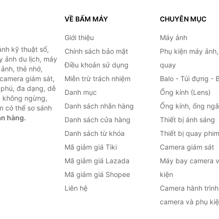
VỀ BẤM MÁY
CHUYÊN MỤC
Giới thiệu
Máy ảnh
nh kỹ thuật số,
Chính sách bảo mật
Phụ kiện máy ảnh
 ảnh du lịch, máy
Điều khoản sử dụng
quay
ảnh, thẻ nhớ,
 camera giám sát,
Miễn trừ trách nhiệm
Balo - Túi đựng - 
 phú, đa dạng, dễ
Danh mục
Ống kính (Lens)
c không ngừng,
Danh sách nhãn hàng
Ống kính, ống ng
n có thể so sánh
án hàng.
Danh sách cửa hàng
Thiết bị ánh sáng
Danh sách từ khóa
Thiết bị quay phi
Mã giảm giá Tiki
Camera giám sát
Mã giảm giá Lazada
Máy bay camera v
Mã giảm giá Shopee
kiện
Liên hệ
Camera hành trình 
camera và phụ ki