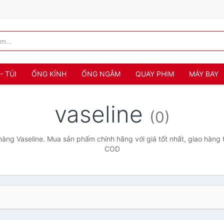
- TÚI
ỐNG KÍNH
ỐNG NGẮM
QUAY PHIM
MÁY BAY
vaseline
(0)
àng Vaseline. Mua sản phẩm chính hãng với giá tốt nhất, giao hàng t
COD