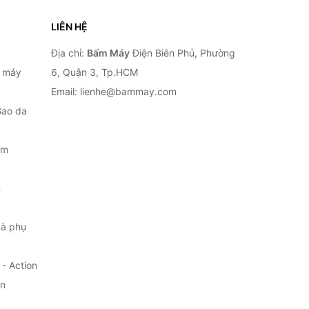
LIÊN HỆ
Địa chỉ:
Bấm Máy
Điện Biên Phủ, Phường
, máy
6, Quận 3, Tp.HCM
Email: lienhe@bammay.com
Bao da
ắm
m
à phụ
- Action
ện