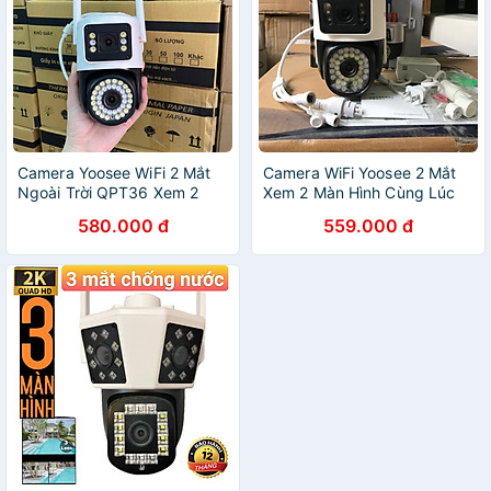
Camera Yoosee WiFi 2 Mắt
Camera WiFi Yoosee 2 Mắt
Ngoài Trời QPT36 Xem 2
Xem 2 Màn Hình Cùng Lúc
Màn Hình Cùng Lúc 5.0Mpx
Q44D 6.0Mpx, Chống Nước,
580.000 đ
559.000 đ
Giám Sát Ngoài Trời Chống
Xem Đêm Có Màu - Hàng
Nước IP66 - Hàng Chính
Chính Hãng
Hãng