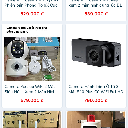
Phiên bản Phóng To 6X Cực
xem 2 màn hình cùng lúc BL
Nét - Camera kép xem cùng
Q18D siêu sáng Hình ảnh
529.000 đ
539.000 đ
lúc trên điện thoại, Đàm
sắc nét - Đàm thoại 2 chiều,
thoại 2 Chiều, Ban Đêm Có
ban đêm có màu - Hàng
Màu - Hàng Chính Hãng
Chính Hãng
Camera Yoosee WiFi 2 Mắt
Camera Hành Trình Ô Tô 3
Siêu Nét - Xem 2 Màn Hình
Mắt S10 Plus Có WiFi Full HD
Cùng Lúc - Hàng Chính
1080p Hỗ Trợ Kết Nối Điện
579.000 đ
790.000 đ
Hãng
Thoại Xem Qua App - Hàng
Chính Hãng