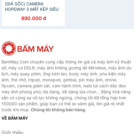
(GIÁ SỐC) CAMERA
HOPEWAY 3 MẮT KÉP SIÊU
NÉT ĐỘ PHÂN GIẢI 2K, 15
890.000 đ
LED CHỐNG NƯỚC TUYỆT
ĐỐI, ĐÀM THOẠI 2 CHIỀU -
HÀNG CHÍNH HÃNG
BamMay.Com chuyên cung cấp thông tin giá cả máy ảnh kỹ thuật
số, máy cơ DSLR, máy ảnh không gương lật Mirroless, máy ảnh du
lịch, máy quay phim, ống kính len, body máy ảnh, phụ kiện máy
ảnh, thẻ nhớ, tripod, monopod, gimbal, pin máy ảnh, drone,
flycam, camera giám sát, cam hành trình, balo túi xách dây đeo
máy ảnh phong phú, đa dạng, dễ dàng lựa chọn... Bằng khả năng
sẵn có cùng sự nỗ lực không ngừng, chúng tôi đã tổng hợp hơn
150000 sản phẩm, giúp bạn có thể so sánh giá, tìm giá rẻ nhất
trước khi mua.
Chúng tôi không bán hàng.
VỀ BẤM MÁY
Giới thiệu