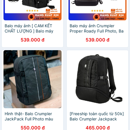
Balo máy ảnh [ CAM KẾT
Balo máy ảnh Crumpler
CHẤT LƯỢNG ] Balo máy
Proper Roady Full Photo, Ba
ảnh Crumpler JackPack Full
lô máy ảnh có ngăn laptop
539.000 đ
539.000 đ
Photo - Thiết kế thông minh
Chống Nước Chống Sốc tốt
CHỐNG SỐC CHỐNG NƯỚC
Hình thật- Balo Crumpler
[Freeship toàn quốc từ 50k]
JackPack Full Photo màu
Balo Crumpler Jackpack
xanh rêu
Half Photo
550.000 đ
465.000 đ