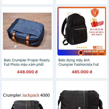
Balo Crumpler Proper Roady
Balo đựng máy ảnh
Full Photo màu xám phối
Crumpler Fashionista Full
cam
Photo Backpack có ngăn
448.000 đ
485.000 đ
đựng laptop chống sốc
chống nước tốt