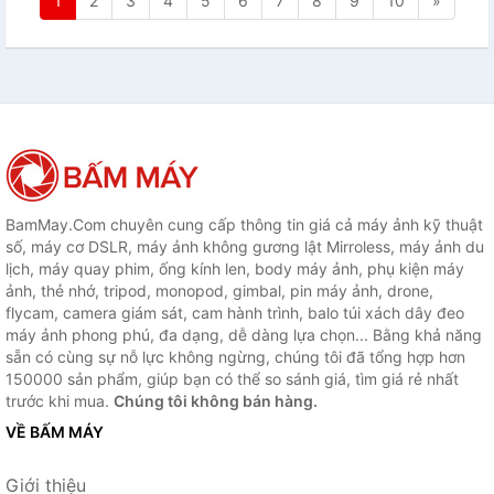
1
2
3
4
5
6
7
8
9
10
»
BamMay.Com chuyên cung cấp thông tin giá cả máy ảnh kỹ thuật
số, máy cơ DSLR, máy ảnh không gương lật Mirroless, máy ảnh du
lịch, máy quay phim, ống kính len, body máy ảnh, phụ kiện máy
ảnh, thẻ nhớ, tripod, monopod, gimbal, pin máy ảnh, drone,
flycam, camera giám sát, cam hành trình, balo túi xách dây đeo
máy ảnh phong phú, đa dạng, dễ dàng lựa chọn... Bằng khả năng
sẵn có cùng sự nỗ lực không ngừng, chúng tôi đã tổng hợp hơn
150000 sản phẩm, giúp bạn có thể so sánh giá, tìm giá rẻ nhất
trước khi mua.
Chúng tôi không bán hàng.
VỀ BẤM MÁY
Giới thiệu