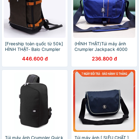
[Freeship toàn quốc từ 50k]
(HÌNH THẬT)Túi máy ảnh
HÌNH THẬT- Balo Crumpler
Crumpler Jackpack 4000
Proper Roady Full Photo
446.600 đ
236.800 đ
Túi máy ảnh Crumpler Quick
Túi máy ảnh [ SIÊU CHẤT ]