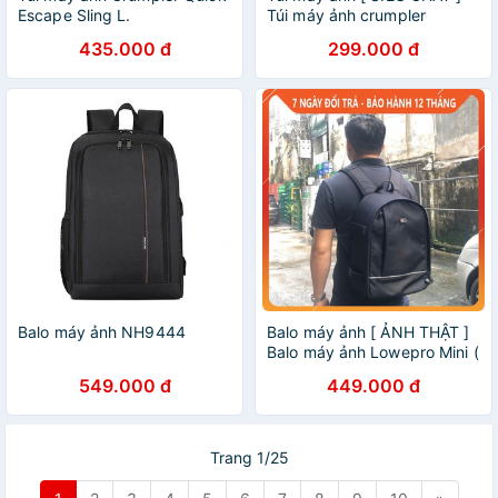
Escape Sling L.
Túi máy ảnh crumpler
cupcake 5500
435.000 đ
299.000 đ
Balo máy ảnh NH9444
Balo máy ảnh [ ẢNH THẬT ]
Balo máy ảnh Lowepro Mini (
HÀNG CHẤT LƯỢNG CAO )
549.000 đ
449.000 đ
Trang 1/25