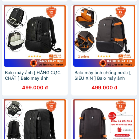
Balo máy ảnh [ HÀNG CỰC
Balo máy ảnh chống nước [
CHẤT ] Balo máy ảnh
SIÊU XỊN ] Balo máy ảnh
Crumpler JackPack Half
Crumpler Proper Roady Half
499.000 đ
499.000 đ
Photo - CAM KẾT CHẤT
Photo - Vải 1000D CHỐNG
LƯỢNG CHỐNG NƯỚC TỐT
NƯỚC CHỐNG SỐC TỐT