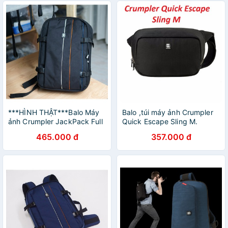
***HÌNH THẬT***Balo Máy
Balo ,túi máy ảnh Crumpler
ảnh Crumpler JackPack Full
Quick Escape Sling M.
Photo
465.000 đ
357.000 đ