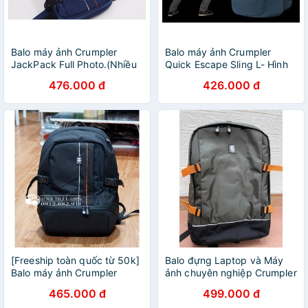
Balo máy ảnh Crumpler
Balo máy ảnh Crumpler
JackPack Full Photo.(Nhiều
Quick Escape Sling L- Hình
màu)
thật
476.000 đ
426.000 đ
[Freeship toàn quốc từ 50k]
Balo đựng Laptop và Máy
Balo máy ảnh Crumpler
ảnh chuyên nghiệp Crumpler
Jackpack Half Photo
Full photo Jackpack
465.000 đ
499.000 đ