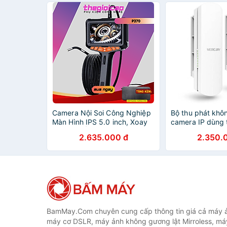
Camera Nội Soi Công Nghiệp
Bộ thu phát khô
Màn Hình IPS 5.0 inch, Xoay
camera IP dùng 
360 Độ, Ống Kính Đơn 6mm
máy và ngoài tr
2.635.000 đ
2.350.
P370 Dài 1.5m - Hàng Nhập
MWB505 tốc độ 
Khẩu
867Mb ) sóng 0
Hàng nhập khẩu
BamMay.Com chuyên cung cấp thông tin giá cả máy ả
máy cơ DSLR, máy ảnh không gương lật Mirroless, máy