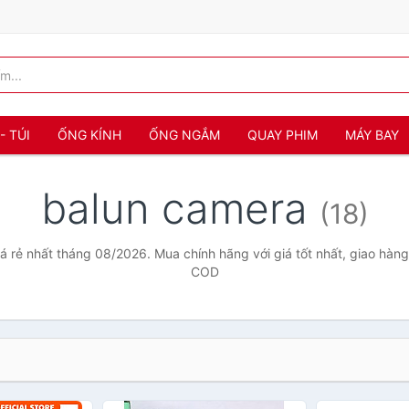
- TÚI
ỐNG KÍNH
ỐNG NGẮM
QUAY PHIM
MÁY BAY
balun camera
(18)
 rẻ nhất tháng 08/2026. Mua chính hãng với giá tốt nhất, giao hàng
COD