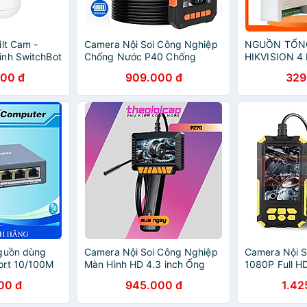
lt Cam -
Camera Nội Soi Công Nghiệp
NGUỒN TỔN
inh SwitchBot
Chống Nước P40 Chống
HIKVISION 4
ng
Nước IP67 Với Màn Hình 4.3
2FA1225-C4 
000 đ
909.000 đ
329
Inch 1080P Camera 8 LED
HÃNG
Đường Kính 8mm. P40 8mm
Industrial Endoscope Camera
4.3'' LCD Screen HD 1080P
Inspection Handhold
Borescope 8 LEDs IP67 For
Car Sewer - Hàng Chính Hãng
nguồn dùng
Camera Nội Soi Công Nghiệp
Camera Nội S
ort 10/100M
Màn Hình HD 4.3 inch Ống
1080P Full H
DS-3E1105P-
Kính Đơn 8mm P270 Dài 5m -
Cho Ống Dẫn
00 đ
945.000 đ
1.42
 Hãng
Hàng Nhập Khẩu
Hàng Nhập K