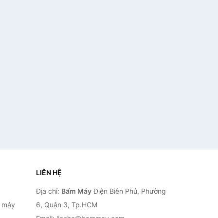
ngôn ngữ Pin lithium dung
lượng cao 3.7V 2600mAh Nhà
xưởng Y tế Cầm tay Ô tô Nhà
cửa Hàng Chính Hãng
LIÊN HỆ
Địa chỉ:
Bấm Máy
Điện Biên Phủ, Phường
, máy
6, Quận 3, Tp.HCM