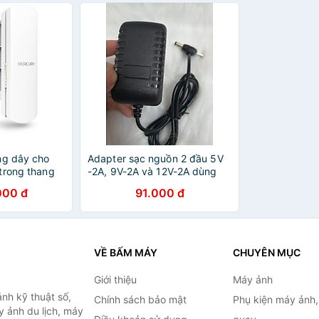
ng dây cho
Adapter sạc nguồn 2 đầu 5V
trong thang
-2A, 9V-2A và 12V-2A dùng
ời Mercury
cho Tivi box, Camera IP, đèn
000 đ
91.000 đ
( 5.8Ghz,
led và các thiết bị điện tử
 đến 5km -
khác - Hàng chính hãng
VỀ BẤM MÁY
CHUYÊN MỤC
Giới thiệu
Máy ảnh
nh kỹ thuật số,
Chính sách bảo mật
Phụ kiện máy ảnh
 ảnh du lịch, máy