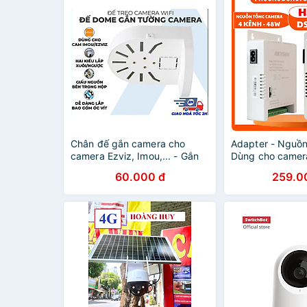
Chân đế gắn camera cho
Adapter - Nguồ
camera Ezviz, Imou,... - Gắn
Dùng cho camera
camera vào bất cứ đâu, tiện
Dahua, KBvision,
60.000 đ
259.0
lợi, dễ dàng - Hàng Nhập
đèn Led
Khẩu