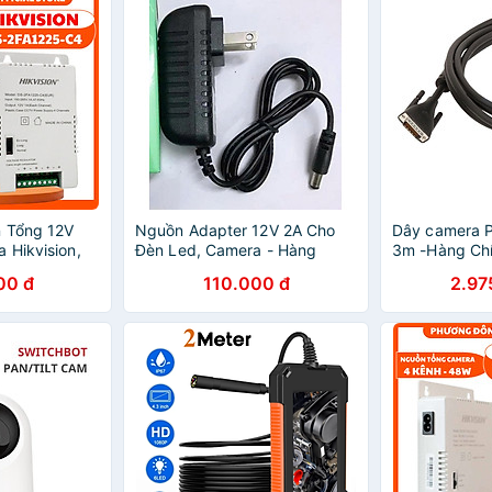
n Tổng 12V
Nguồn Adapter 12V 2A Cho
Dây camera 
 Hikvision,
Đèn Led, Camera - Hàng
3m -Hàng Ch
 Camera IP,
Chính Hãng PHỤ KIỆN
00 đ
110.000 đ
2.97
CAMERA GIÁM SÁT