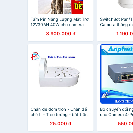
Tấm Pin Năng Lượng Mặt Trời
SwitchBot Pan/Ti
12V30AH 40W cho camera
Camera thông m
năng lượng mặt trời sim 4g bộ
- Hàng chính hã
3.900.000 đ
1.190.
pin năng lượng cho camera
2025 - Hàng Chính Hãng
Chân đế dom tròn - Chân đế
Bộ chuyển đổi 
chữ L - Treo tường - bắt trần
cho Camera 4-P
- lắp ngang cho camera
PoE HIKVISION 
25.000 đ
550.0
EI - Hàng Chính