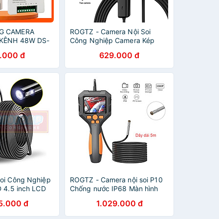
G CAMERA
ROGTZ - Camera Nội Soi
 KÊNH 48W DS-
Công Nghiệp Camera Kép
- HÀNG CHÍNH
AN112 Chống Nước IP68
.000 đ
629.000 đ
Tương Thích Android/IOS Cáp
Mềm 1m Phụ Kiện Đa Dạng Độ
Phân Giải 1080P | Góc Nhìn
70° - Hàng Chính Hãng
oi Công Nghiệp
ROGTZ - Camera nội soi P10
D 4.5 inch LCD
Chống nước IP68 Màn hình
 Dây Cứng P50 -
IPS 2.8 inch Đường kính
5.000 đ
1.029.000 đ
hẩu
camera 3.9mm Độ phân giải
cao 1080p 8 đèn LED Đa