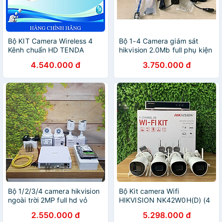
Bộ KIT Camera Wireless 4
Bộ 1-4 Camera giám sát
Kênh chuẩn HD TENDA
hikvision 2.0Mb full phụ kiện
K4W-3TC - Hàng Chính
- HÀNG CHÍNH HÃNG
4.540.000 đ
3.750.000 đ
Hãng
Bộ 1/2/3/4 camera hikvision
Bộ Kit camera Wifi
ngoài trời 2MP full hd vỏ
HIKVISION NK42W0H(D) (4
nhựa - Hàng chính hãng
CAMERA + 1 Đầu ghi + 1 Ổ
2.550.000 đ
5.298.000 đ
cứng 1.000 GB) - Hàng