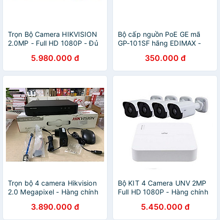
Trọn Bộ Camera HIKVISION
Bộ cấp nguồn PoE GE mã
2.0MP - Full HD 1080P - Đủ
GP-101SF hãng EDIMAX -
Bộ 4 mắt 2.0MP, Đầu ghi vỏ
Hàng chính hãng
5.980.000 đ
350.000 đ
Kim loại, Hdd 1TB & Phụ kiện
lắp đặt - Hàng chính hãng
Trọn bộ 4 camera Hikvision
Bộ KIT 4 Camera UNV 2MP
2.0 Megapixel - Hàng chính
Full HD 1080P - Hàng chính
hãng
hãng
3.890.000 đ
5.450.000 đ