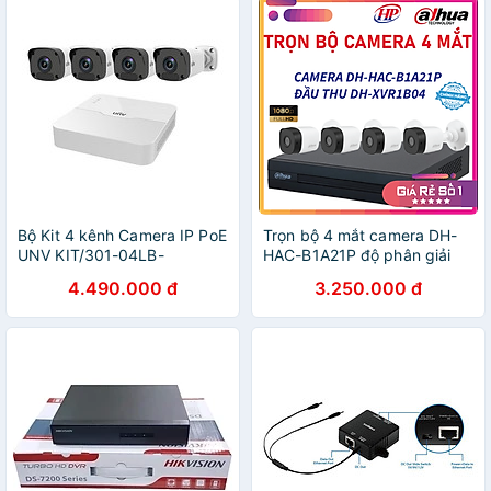
Bộ Kit 4 kênh Camera IP PoE
Trọn bộ 4 mắt camera DH-
UNV KIT/301-04LB-
HAC-B1A21P độ phân giải
P4/4*2122LR3- PF40-E
2.0 Megapixel, Hàng Chính
4.490.000 đ
3.250.000 đ
Hãng