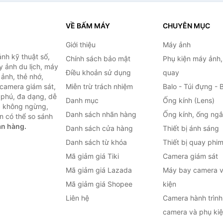
VỀ BẤM MÁY
CHUYÊN MỤC
Giới thiệu
Máy ảnh
nh kỹ thuật số,
Chính sách bảo mật
Phụ kiện máy ảnh
 ảnh du lịch, máy
Điều khoản sử dụng
quay
ảnh, thẻ nhớ,
 camera giám sát,
Miễn trừ trách nhiệm
Balo - Túi đựng - 
 phú, đa dạng, dễ
Danh mục
Ống kính (Lens)
c không ngừng,
Danh sách nhãn hàng
Ống kính, ống ng
n có thể so sánh
án hàng.
Danh sách cửa hàng
Thiết bị ánh sáng
Danh sách từ khóa
Thiết bị quay phi
Mã giảm giá Tiki
Camera giám sát
Mã giảm giá Lazada
Máy bay camera v
Mã giảm giá Shopee
kiện
Liên hệ
Camera hành trình 
camera và phụ ki