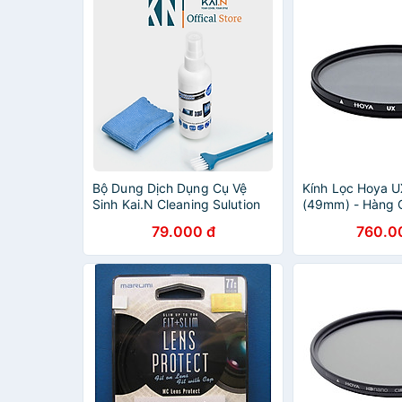
Bộ Dung Dịch Dụng Cụ Vệ
Kính Lọc Hoya U
Sinh Kai.N Cleaning Sulution
(49mm) - Hàng 
Dành Cho iPhone, iPad,
79.000 đ
760.0
Laptop, Ống Kính Máy Ảnh,
Thiết Bị Khác - HÀNG CHÍNH
HÃNG