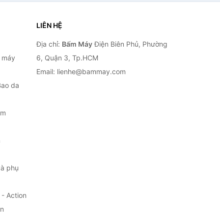
LIÊN HỆ
Địa chỉ:
Bấm Máy
Điện Biên Phủ, Phường
, máy
6, Quận 3, Tp.HCM
Email: lienhe@bammay.com
Bao da
ắm
m
à phụ
- Action
ện