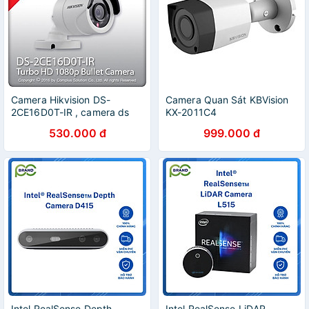
Camera Hikvision DS-
Camera Quan Sát KBVision
2CE16D0T-IR , camera ds
KX-2011C4
2ce16d0t ir - Hàng chính
530.000 đ
999.000 đ
hãng
Intel RealSense Depth
Intel RealSense LiDAR