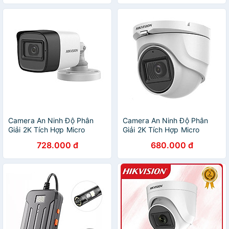
Đặt ( HDD1TB ) - Hàng
Chính hãng
Camera An Ninh Độ Phân
Camera An Ninh Độ Phân
Giải 2K Tích Hợp Micro
Giải 2K Tích Hợp Micro
Truyền Âm Thanh Trên Cáp
Truyền Âm Thanh Trên Cáp
728.000 đ
680.000 đ
Đồng Trục HIKVISION DS-
Đồng Trục HIKVISION DS-
2CE16H0T-ITFS - Hàng
2CE76H0T-ITMFS - Hàng
Chính Hãng
Chính Hãng