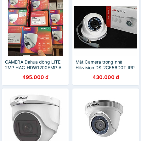
CAMERA Dahua dòng LITE
Mắt Camera trong nhà
2MP HAC-HDW1200EMP-A-
Hikvision DS-2CE56D0T-IRP
S4 - Hàng Chính Hãng
2MP - Hàng chính hãng
495.000 đ
430.000 đ