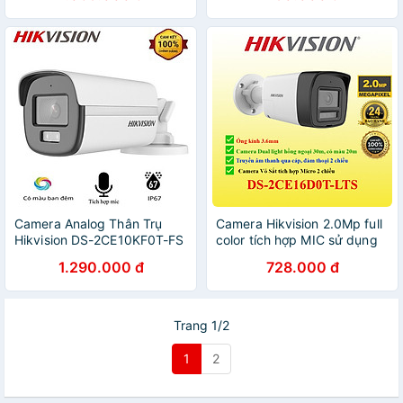
trợ sáng 40m - Hàng Chính
DS-2CE16D0T-EXLPF -
Hãng
Hàng chính hãng
Camera Analog Thân Trụ
Camera Hikvision 2.0Mp full
Hikvision DS-2CE10KF0T-FS
color tích hợp MIC sử dụng
và DS-2CE12KF0T-F,Màu
với đầu ghi hình . DS-
1.290.000 đ
728.000 đ
Ban Đêm 3K, Tích Hợp
2CE16D0T-LTS, DS-
Mic. IP67,TVI/AHD - Hàng
2CE78D0T-LTS, DS-
chính hãng
2CE17D0T-LTS - Hàng chính
hãng
Trang 1/2
1
2