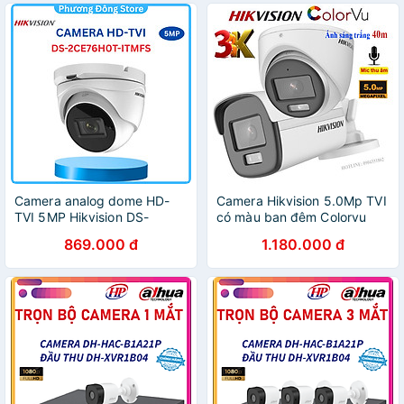
Camera analog dome HD-
Camera Hikvision 5.0Mp TVI
TVI 5MP Hikvision DS-
có màu ban đêm Colorvu
2CE76H0T-ITMFS tích hợp
,tích hợp Micro ghi âm
869.000 đ
1.180.000 đ
mic thu âm - Hàng chính
thanh-Hàng chính hãng
hãng