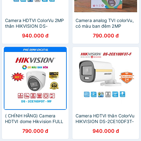
Camera HDTVI ColorVu 2MP
Camera analog TVI colorVu,
thân HIKVISION DS-
có màu ban đêm 2MP
2CE10DF3T-F hàng chính
Hikvision DS-2CE70DF0T-
940.000 đ
790.000 đ
hãng Nhà An Toàn PP
MF ,hàng chính hãng
( CHÍNH HÃNG) Camera
Camera HDTVI thân ColorVu
HDTVI dome Hikvision FULL
HIKVISION DS-2CE10DF3T-
COLOR 2mp mã DS-
F 2MP 1080P hàng chính
790.000 đ
940.000 đ
2CE70DF0T-MF - Hàng
hãng Nhà An Toàn PP
Chính Hãng