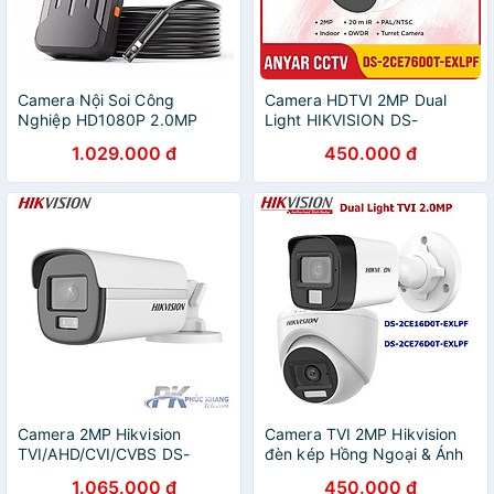
Camera Nội Soi Công
Camera HDTVI 2MP Dual
Nghiệp HD1080P 2.0MP
Light HIKVISION DS-
8MM LED IP68 Chống Nước
2CE17D0T-LTS, 78D0T-LTS
1.029.000 đ
450.000 đ
Kết Nối WIFI Không Dây Với
,76D0T-EXLPF, 16D0T-
Điện Thoại F300 - Hàng
EXLPF, 76D0T-EXIPF,
Nhập Khẩu
16D0T-EXIPF, 16D0T-LPTS -
Hàng chính hãng
Camera 2MP Hikvision
Camera TVI 2MP Hikvision
TVI/AHD/CVI/CVBS DS-
đèn kép Hồng Ngoại & Ánh
2CE12DF0T-F COLORVU -
Sáng Trắng (3 chế độ thông
1.065.000 đ
450.000 đ
CÓ MÀU 24/24 Hỗ trợ đèn
minh) DS-2CE76D0T-EXLPF,