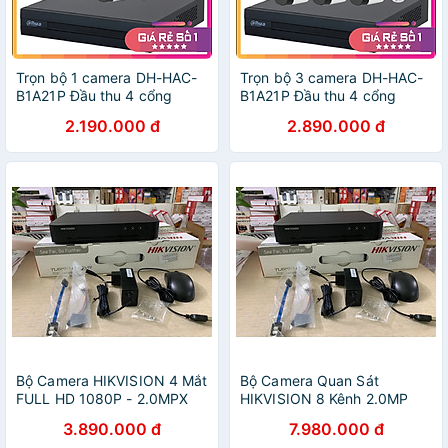
Trọn bộ 1 camera DH-HAC-
Trọn bộ 3 camera DH-HAC-
B1A21P Đầu thu 4 cổng
B1A21P Đầu thu 4 cổng
XVR1B04 đầy đủ phụ kiện,
XVR1B04 đầy đủ phụ kiện,
2.190.000 đ
2.890.000 đ
Hàng chính hãng
Hàng chính hãng
Bộ Camera HIKVISION 4 Mắt
Bộ Camera Quan Sát
FULL HD 1080P - 2.0MPX
HIKVISION 8 Kênh 2.0MP
Chính Hãng (Đủ phụ kiện lắp
FHD 1080P - Trọn bộ 8 mắt
3.890.000 đ
7.980.000 đ
đặt + Ổ Cứng 500GB)
2.0MPX - Đủ Phụ Kiện Lắp