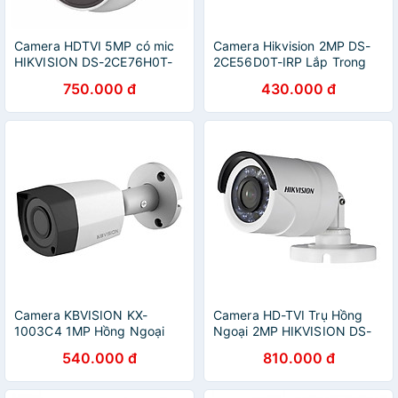
Camera HDTVI 5MP có mic
Camera Hikvision 2MP DS-
HIKVISION DS-2CE76H0T-
2CE56D0T-IRP Lắp Trong
ITPFS hàng chính hãng
Nhà - Hàng Chính Hãng
750.000 đ
430.000 đ
Camera KBVISION KX-
Camera HD-TVI Trụ Hồng
1003C4 1MP Hồng Ngoại
Ngoại 2MP HIKVISION DS-
20m Lắp Ngoài Trời - Hàng
2CE16D0T-IRP - Hàng Chính
540.000 đ
810.000 đ
Chính Hãng
Hãng