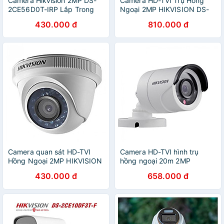
Camera Hikvision 2MP DS-
Camera HD-TVI Trụ Hồng
2CE56D0T-IRP Lắp Trong
Ngoại 2MP HIKVISION DS-
Nhà - Hàng Chính Hãng
2CE16D0T-IRP - Hàng Chính
430.000 đ
810.000 đ
Hãng
Camera quan sát HD-TVI
Camera HD-TVI hình trụ
Hồng Ngoại 2MP HIKVISION
hồng ngoại 20m 2MP
DS-2CE56D0T-IRP - Hàng
Hikvision DS-2CE16D0T-IRP
430.000 đ
658.000 đ
Chính Hãng
- Hàng Chính Hãng