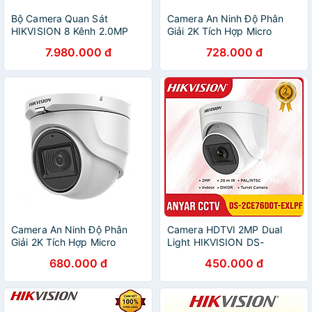
Bộ Camera Quan Sát
Camera An Ninh Độ Phân
HIKVISION 8 Kênh 2.0MP
Giải 2K Tích Hợp Micro
FHD 1080P - Trọn bộ 8 mắt
Truyền Âm Thanh Trên Cáp
7.980.000 đ
728.000 đ
2.0MPX - Đủ Phụ Kiện Lắp
Đồng Trục HIKVISION DS-
Đặt ( HDD1TB ) - Hàng
2CE16H0T-ITFS - Hàng
Chính hãng
Chính Hãng
Camera An Ninh Độ Phân
Camera HDTVI 2MP Dual
Giải 2K Tích Hợp Micro
Light HIKVISION DS-
Truyền Âm Thanh Trên Cáp
2CE17D0T-LTS, 78D0T-LTS
680.000 đ
450.000 đ
Đồng Trục HIKVISION DS-
,76D0T-EXLPF, 16D0T-
2CE76H0T-ITMFS - Hàng
EXLPF, 76D0T-EXIPF,
Chính Hãng
16D0T-EXIPF, 16D0T-LPTS -
Hàng chính hãng