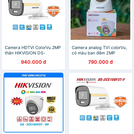
Camera HDTVI ColorVu 2MP
Camera analog TVI colorVu,
thân HIKVISION DS-
có màu ban đêm 2MP
2CE10DF3T-F hàng chính
Hikvision DS-2CE70DF0T-
940.000 đ
790.000 đ
hãng Nhà An Toàn PP
MF ,hàng chính hãng