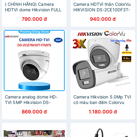
( CHÍNH HÃNG) Camera
Camera HDTVI thân ColorVu
HDTVI dome Hikvision FULL
HIKVISION DS-2CE10DF3T-
COLOR 2mp mã DS-
F 2MP 1080P hàng chính
790.000 đ
940.000 đ
2CE70DF0T-MF - Hàng
hãng Nhà An Toàn PP
Chính Hãng
Camera analog dome HD-
Camera Hikvision 5.0Mp TVI
TVI 5MP Hikvision DS-
có màu ban đêm Colorvu
2CE76H0T-ITMFS tích hợp
,tích hợp Micro ghi âm
869.000 đ
1.180.000 đ
mic thu âm - Hàng chính
thanh-Hàng chính hãng
hãng