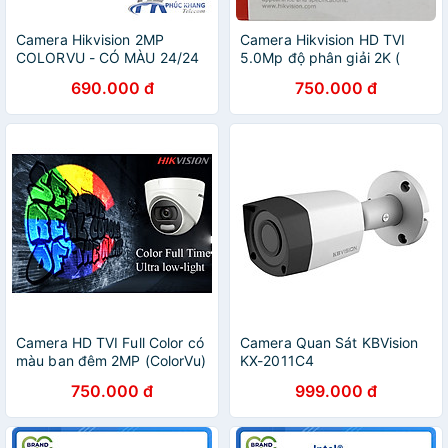
Camera Hikvision 2MP
Camera Hikvision HD TVI
COLORVU - CÓ MÀU 24/24
5.0Mp độ phân giải 2K (
Hỗ trợ chuyển qua lại 4 chế
2560 x 1944 ). TÍCH HỢP
690.000 đ
750.000 đ
độ TVI/AHD/CVI/CVBS DS-
MIC GHI ÂM Sử dụng với
2CE10DF0T-F - Hàng Chính
đầu ghi hình qua cáp đồng
Hãng
trục. Mã SP H0T S - Hàng
chính hãng
Camera HD TVI Full Color có
Camera Quan Sát KBVision
màu ban đêm 2MP (ColorVu)
KX-2011C4
sử dụng với đầu ghi hình
750.000 đ
999.000 đ
qua cáp đồng trục . Chính
hãng Hikvision bảo hành 2
năm ( 10DF0T-F và 70DF0T-