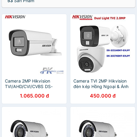
53
Sản Phẩm
Camera 2MP Hikvision
Camera TVI 2MP Hikvision
TVI/AHD/CVI/CVBS DS-
đèn kép Hồng Ngoại & Ánh
2CE12DF0T-F COLORVU -
Sáng Trắng (3 chế độ thông
1.065.000 đ
450.000 đ
CÓ MÀU 24/24 Hỗ trợ đèn
minh) DS-2CE76D0T-EXLPF,
trợ sáng 40m - Hàng Chính
DS-2CE16D0T-EXLPF -
Hãng
Hàng chính hãng