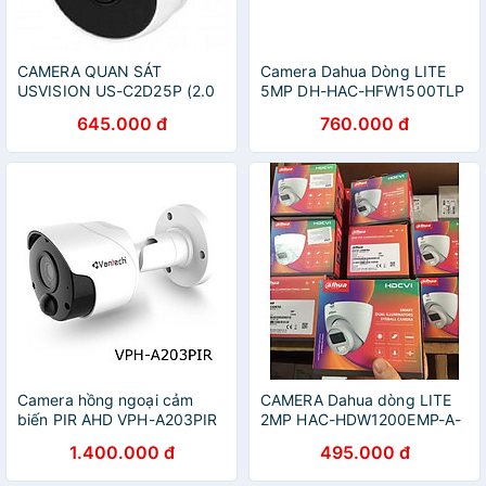
CAMERA QUAN SÁT
Camera Dahua Dòng LITE
USVISION US-C2D25P (2.0
5MP DH-HAC-HFW1500TLP
MP) - Hàng chính hãng
Hàng chính hãng
645.000 đ
760.000 đ
Camera hồng ngoại cảm
CAMERA Dahua dòng LITE
biến PIR AHD VPH-A203PIR
2MP HAC-HDW1200EMP-A-
- Hàng chính hãng
S4 - Hàng Chính Hãng
1.400.000 đ
495.000 đ