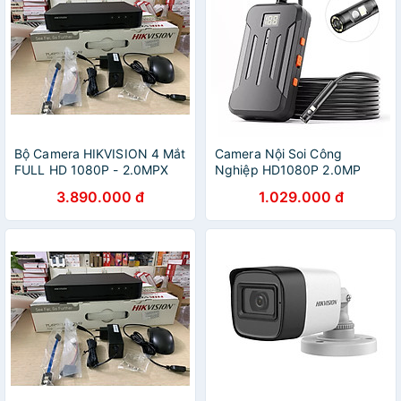
Bộ Camera HIKVISION 4 Mắt
Camera Nội Soi Công
FULL HD 1080P - 2.0MPX
Nghiệp HD1080P 2.0MP
Chính Hãng (Đủ phụ kiện lắp
8MM LED IP68 Chống Nước
3.890.000 đ
1.029.000 đ
đặt + Ổ Cứng 500GB)
Kết Nối WIFI Không Dây Với
Điện Thoại F300 - Hàng
Nhập Khẩu