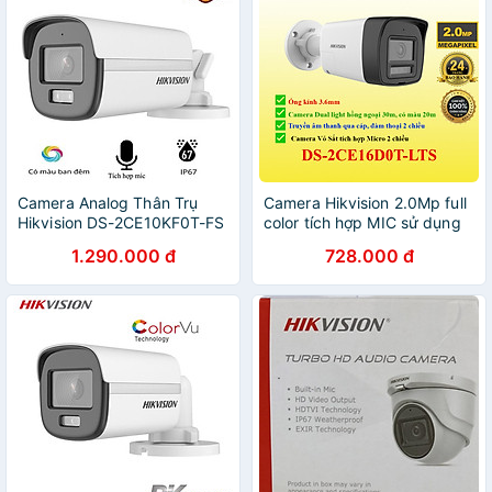
Camera Analog Thân Trụ
Camera Hikvision 2.0Mp full
Hikvision DS-2CE10KF0T-FS
color tích hợp MIC sử dụng
và DS-2CE12KF0T-F,Màu
với đầu ghi hình . DS-
1.290.000 đ
728.000 đ
Ban Đêm 3K, Tích Hợp
2CE16D0T-LTS, DS-
Mic. IP67,TVI/AHD - Hàng
2CE78D0T-LTS, DS-
chính hãng
2CE17D0T-LTS - Hàng chính
hãng