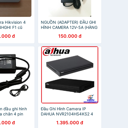
a Hikvision 4
NGUỒN (ADAPTER) ĐẦU GHI
4HGHI F1 cũ
HÌNH CAMERA 12V-5A (HÀNG
Đầu ghi hình
CHÍNH HÃNG)
.000 đ
150.000 đ
0
n đầu ghi hình
Đầu Ghi Hình Camera IP
a chân 4 pin
DAHUA NVR2104HS4KS2 4
Kênh Chính Hãng
.000 đ
1.395.000 đ