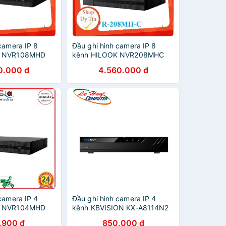
camera IP 8
Đầu ghi hình camera IP 8
K NVR108MHD
kênh HILOOK NVR208MHC
ãng
Hàng chính hãng
0.000 đ
4.560.000 đ
camera IP 4
Đầu ghi hình camera IP 4
K NVR104MHD
kênh KBVISION KX-A8114N2
ãng
Chính Hãng
.900 đ
850.000 đ