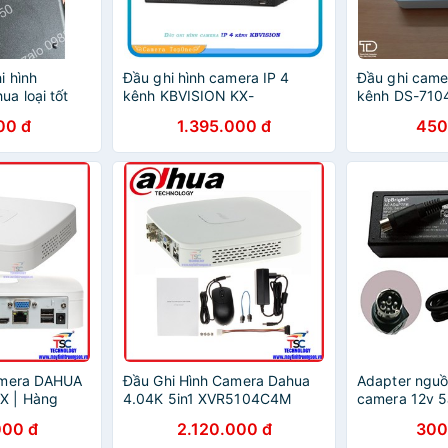
i hình
Đầu ghi hình camera IP 4
Đầu ghi camer
a loại tốt
kênh KBVISION KX-
kênh DS-710
4K8104N2
chính hãng - 
00 đ
1.395.000 đ
450
TURBO HD 3.
amera DAHUA
Đầu Ghi Hình Camera Dahua
Adapter nguồ
X | Hàng
4.04K 5in1 XVR5104C4M
camera 12v 5
Chính Hãng DSS
000 đ
2.120.000 đ
300