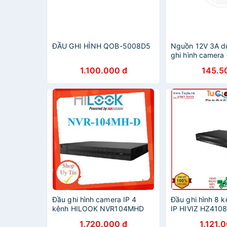
ĐẦU GHI HÌNH QOB-5008D5
Nguồn 12V 3A d
ghi hình camera
DVE
1.100.000 đ
145.5
Đầu ghi hình camera IP 4
Đầu ghi hình 8 
kênh HILOOK NVR104MHD
IP HIVIZ HZ410
Hàng chính hãng
chính hãng
1.720.000 đ
1.121.