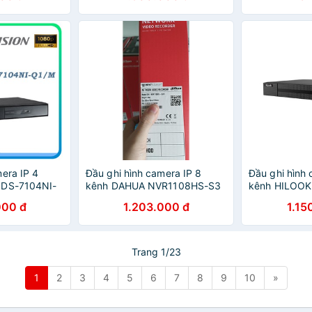
era IP 4
Đầu ghi hình camera IP 8
Đầu ghi hình 
 DS-7104NI-
kênh DAHUA NVR1108HS-S3
kênh HILOO
, HÀNG DSS
Hàng chính h
000 đ
1.203.000 đ
1.15
Trang 1/23
1
2
3
4
5
6
7
8
9
10
»