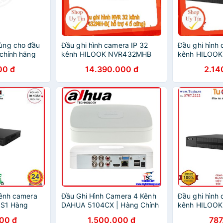
ùng cho đầu
Đầu ghi hình camera IP 32
Đầu ghi hình 
 chính hãng
kênh HILOOK NVR432MHB
kênh HILOO
Hàng chính hãng
Hàng chính h
00 đ
14.390.000 đ
2.14
kênh camera
Đầu Ghi Hình Camera 4 Kênh
Đầu ghi hình 
8S1 Hàng
DAHUA 5104CX | Hàng Chính
kênh HILOO
Hãng DSS
Hàng chính h
000 đ
1.500.000 đ
787