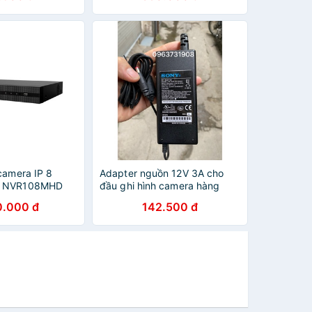
camera IP 8
Adapter nguồn 12V 3A cho
K NVR108MHD
đầu ghi hình camera hàng
ãng
chính hãng
0.000 đ
142.500 đ