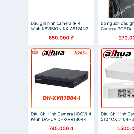
Đầu ghi hình camera IP 4
bộ nguồn đầu gh
kênh KBVISION KX-A8124N2
Camera POE Dahu
850.000 đ
270.0
Đầu Ghi Hình Camera HDCVI 4
Đầu Ghi Hình C
Kênh DAHUA DH-XVR1B04-I
5104CX 5104HS
Chính Hãng DSS
745.000 đ
1.500.