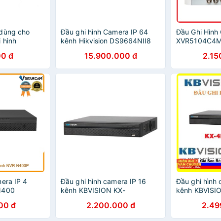
 dùng cho
Đầu ghi hình Camera IP 64
Đầu Ghi Hìn
 hình
kênh Hikvision DS9664NII8
XVR5104C4M 
0 đ
15.900.000 đ
2.15
era IP 4
Đầu ghi hình camera IP 16
Đầu ghi hình 
N400
kênh KBVISION KX-
kênh KBVISI
C4K8116SN2
00 đ
2.200.000 đ
2.49