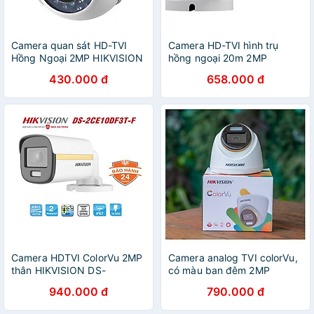
Camera quan sát HD-TVI
Camera HD-TVI hình trụ
Hồng Ngoại 2MP HIKVISION
hồng ngoại 20m 2MP
DS-2CE56D0T-IRP - Hàng
Hikvision DS-2CE16D0T-IRP
430.000 đ
658.000 đ
Chính Hãng
- Hàng Chính Hãng
Camera HDTVI ColorVu 2MP
Camera analog TVI colorVu,
thân HIKVISION DS-
có màu ban đêm 2MP
2CE10DF3T-F hàng chính
Hikvision DS-2CE70DF0T-
940.000 đ
790.000 đ
hãng Nhà An Toàn PP
MF ,hàng chính hãng