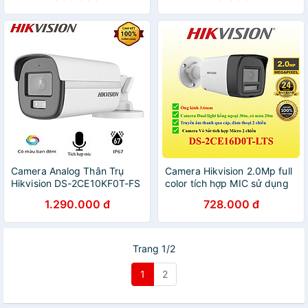
trợ sáng 40m - Hàng Chính
DS-2CE16D0T-EXLPF -
Hãng
Hàng chính hãng
Camera Analog Thân Trụ
Camera Hikvision 2.0Mp full
Hikvision DS-2CE10KF0T-FS
color tích hợp MIC sử dụng
và DS-2CE12KF0T-F,Màu
với đầu ghi hình . DS-
1.290.000 đ
728.000 đ
Ban Đêm 3K, Tích Hợp
2CE16D0T-LTS, DS-
Mic. IP67,TVI/AHD - Hàng
2CE78D0T-LTS, DS-
chính hãng
2CE17D0T-LTS - Hàng chính
hãng
Trang 1/2
1
2