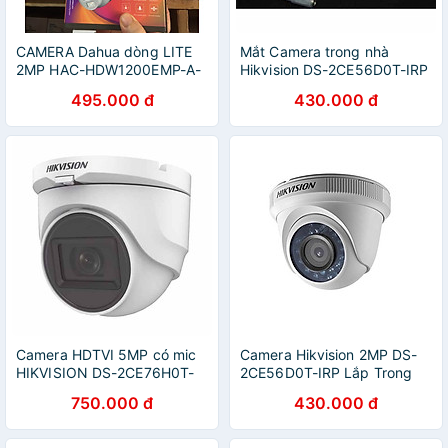
CAMERA Dahua dòng LITE
Mắt Camera trong nhà
2MP HAC-HDW1200EMP-A-
Hikvision DS-2CE56D0T-IRP
S4 - Hàng Chính Hãng
2MP - Hàng chính hãng
495.000 đ
430.000 đ
Camera HDTVI 5MP có mic
Camera Hikvision 2MP DS-
HIKVISION DS-2CE76H0T-
2CE56D0T-IRP Lắp Trong
ITPFS hàng chính hãng
Nhà - Hàng Chính Hãng
750.000 đ
430.000 đ