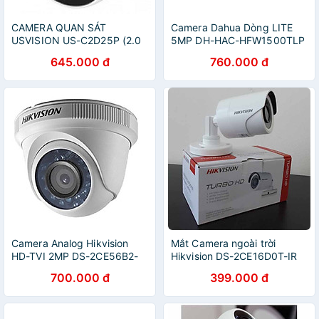
CAMERA QUAN SÁT
Camera Dahua Dòng LITE
USVISION US-C2D25P (2.0
5MP DH-HAC-HFW1500TLP
MP) - Hàng chính hãng
Hàng chính hãng
645.000 đ
760.000 đ
Camera Analog Hikvision
Mắt Camera ngoài trời
HD-TVI 2MP DS-2CE56B2-
Hikvision DS-2CE16D0T-IR
IPF - Hàng Chính Hãng
2MP - Hàng chính hãng
700.000 đ
399.000 đ