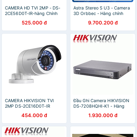
CAMERA HD TVI 2MP - DS-
Astra Stereo S U3 - Camera
2CE56D0T-IR-hàng Chính
3D Orbbec - Hàng chính
hãng
Hãng
525.000 đ
9.700.200 đ
CAMERA HIKVISION TVI
Đầu Ghi Camera HIKVISION
2MP DS-2CE16D0T-IR
DS-7208HQHI-K1 - Hàng
(HÀNG CHÍNH HÃNG)
Chính Hãng
454.000 đ
1.930.000 đ