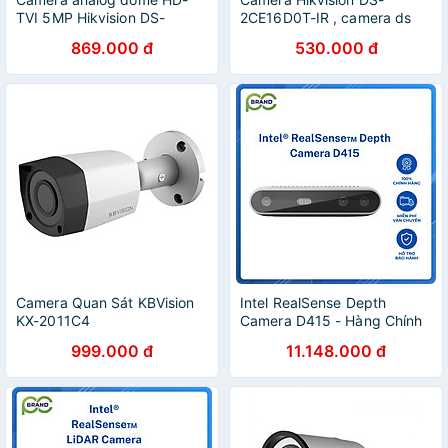
TVI 5MP Hikvision DS-
2CE16D0T-IR , camera ds
2CE76H0T-ITMFS tích hợp
2ce16d0t ir - Hàng chính
869.000 đ
530.000 đ
mic thu âm - Hàng chính
hãng
hãng
Camera Quan Sát KBVision
Intel RealSense Depth
KX-2011C4
Camera D415 - Hàng Chính
Hãng
999.000 đ
11.148.000 đ