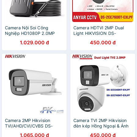
Camera Nội Soi Công
Camera HDTVI 2MP Dual
Nghiệp HD1080P 2.0MP
Light HIKVISION DS-
8MM LED IP68 Chống Nước
2CE17D0T-LTS, 78D0T-LTS
1.029.000 đ
450.000 đ
Kết Nối WIFI Không Dây Với
,76D0T-EXLPF, 16D0T-
Điện Thoại F300 - Hàng
EXLPF, 76D0T-EXIPF,
Nhập Khẩu
16D0T-EXIPF, 16D0T-LPTS -
Hàng chính hãng
Camera 2MP Hikvision
Camera TVI 2MP Hikvision
TVI/AHD/CVI/CVBS DS-
đèn kép Hồng Ngoại & Ánh
2CE12DF0T-F COLORVU -
Sáng Trắng (3 chế độ thông
1.065.000 đ
450.000 đ
CÓ MÀU 24/24 Hỗ trợ đèn
minh) DS-2CE76D0T-EXLPF,