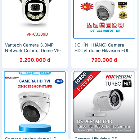
Vantech Camera 3.0MP
( CHÍNH HÃNG) Camera
Network Colorful Dome VP-
HDTVI dome Hikvision FULL
C3308D - Hàng chính hãng
COLOR 2mp mã DS-
2.200.000 đ
790.000 đ
2CE70DF0T-MF - Hàng
Chính Hãng
Camera analog dome HD-
Camera Hikvision DS-