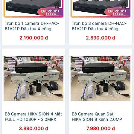
Trọn bộ 1 camera DH-HAC-
Trọn bộ 3 camera DH-HAC-
B1A21P Đầu thu 4 cổng
B1A21P Đầu thu 4 cổng
XVR1B04 đầy đủ phụ kiện,
XVR1B04 đầy đủ phụ kiện,
2.190.000 đ
2.890.000 đ
Hàng chính hãng
Hàng chính hãng
Bộ Camera HIKVISION 4 Mắt
Bộ Camera Quan Sát
FULL HD 1080P - 2.0MPX
HIKVISION 8 Kênh 2.0MP
Chính Hãng (Đủ phụ kiện lắp
FHD 1080P - Trọn bộ 8 mắt
3.890.000 đ
7.980.000 đ
đặt + Ổ Cứng 500GB)
2.0MPX - Đủ Phụ Kiện Lắp