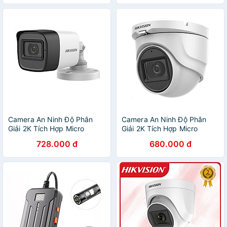
Đặt ( HDD1TB ) - Hàng
Chính hãng
Camera An Ninh Độ Phân
Camera An Ninh Độ Phân
Giải 2K Tích Hợp Micro
Giải 2K Tích Hợp Micro
Truyền Âm Thanh Trên Cáp
Truyền Âm Thanh Trên Cáp
728.000 đ
680.000 đ
Đồng Trục HIKVISION DS-
Đồng Trục HIKVISION DS-
2CE16H0T-ITFS - Hàng
2CE76H0T-ITMFS - Hàng
Chính Hãng
Chính Hãng