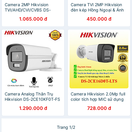
Camera 2MP Hikvision
Camera TVI 2MP Hikvision
TVI/AHD/CVI/CVBS DS-
đèn kép Hồng Ngoại & Ánh
2CE12DF0T-F COLORVU -
Sáng Trắng (3 chế độ thông
1.065.000 đ
450.000 đ
CÓ MÀU 24/24 Hỗ trợ đèn
minh) DS-2CE76D0T-EXLPF,
trợ sáng 40m - Hàng Chính
DS-2CE16D0T-EXLPF -
Hãng
Hàng chính hãng
Camera Analog Thân Trụ
Camera Hikvision 2.0Mp full
Hikvision DS-2CE10KF0T-FS
color tích hợp MIC sử dụng
và DS-2CE12KF0T-F,Màu
với đầu ghi hình . DS-
1.290.000 đ
728.000 đ
Ban Đêm 3K, Tích Hợp
2CE16D0T-LTS, DS-
Mic. IP67,TVI/AHD - Hàng
2CE78D0T-LTS, DS-
chính hãng
2CE17D0T-LTS - Hàng chính
hãng
Trang 1/2