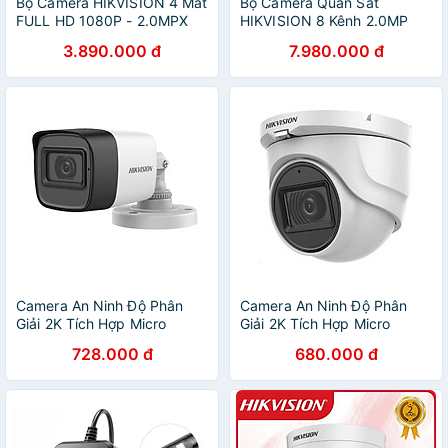
Bộ Camera HIKVISION 4 Mắt
Bộ Camera Quan Sát
FULL HD 1080P - 2.0MPX
HIKVISION 8 Kênh 2.0MP
Chính Hãng (Đủ phụ kiện lắp
FHD 1080P - Trọn bộ 8 mắt
3.890.000 đ
7.980.000 đ
đặt + Ổ Cứng 500GB)
2.0MPX - Đủ Phụ Kiện Lắp
Đặt ( HDD1TB ) - Hàng
Chính hãng
Camera An Ninh Độ Phân
Camera An Ninh Độ Phân
Giải 2K Tích Hợp Micro
Giải 2K Tích Hợp Micro
Truyền Âm Thanh Trên Cáp
Truyền Âm Thanh Trên Cáp
728.000 đ
680.000 đ
Đồng Trục HIKVISION DS-
Đồng Trục HIKVISION DS-
2CE16H0T-ITFS - Hàng
2CE76H0T-ITMFS - Hàng
Chính Hãng
Chính Hãng