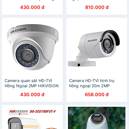
Nhà - Hàng Chính Hãng
2CE16D0T-IRP - Hàng Chính
430.000 đ
810.000 đ
Hãng
Camera quan sát HD-TVI
Camera HD-TVI hình trụ
Hồng Ngoại 2MP HIKVISION
hồng ngoại 20m 2MP
DS-2CE56D0T-IRP - Hàng
Hikvision DS-2CE16D0T-IRP
430.000 đ
658.000 đ
Chính Hãng
- Hàng Chính Hãng