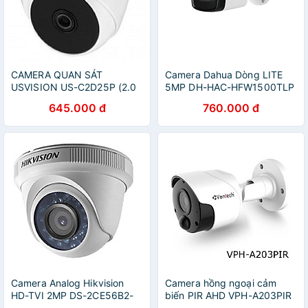
CAMERA QUAN SÁT
Camera Dahua Dòng LITE
USVISION US-C2D25P (2.0
5MP DH-HAC-HFW1500TLP
MP) - Hàng chính hãng
Hàng chính hãng
645.000 đ
760.000 đ
Camera Analog Hikvision
Camera hồng ngoại cảm
HD-TVI 2MP DS-2CE56B2-
biến PIR AHD VPH-A203PIR
IPF - Hàng Chính Hãng
- Hàng chính hãng