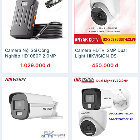
Camera Nội Soi Công
Camera HDTVI 2MP Dual
Nghiệp HD1080P 2.0MP
Light HIKVISION DS-
8MM LED IP68 Chống Nước
2CE17D0T-LTS, 78D0T-LTS
1.029.000 đ
450.000 đ
Kết Nối WIFI Không Dây Với
,76D0T-EXLPF, 16D0T-
Điện Thoại F300 - Hàng
EXLPF, 76D0T-EXIPF,
Nhập Khẩu
16D0T-EXIPF, 16D0T-LPTS -
Hàng chính hãng