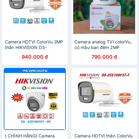
Camera HDTVI ColorVu 2MP
Camera analog TVI colorVu,
thân HIKVISION DS-
có màu ban đêm 2MP
2CE10DF3T-F hàng chính
Hikvision DS-2CE70DF0T-
940.000 đ
790.000 đ
hãng Nhà An Toàn PP
MF ,hàng chính hãng
( CHÍNH HÃNG) Camera
Camera HDTVI thân ColorVu