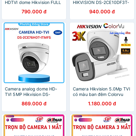
HDTVI dome Hikvision FULL
HIKVISION DS-2CE10DF3T-
COLOR 2mp mã DS-
F 2MP 1080P hàng chính
790.000 đ
940.000 đ
2CE70DF0T-MF - Hàng
hãng Nhà An Toàn PP
Chính Hãng
Camera analog dome HD-
Camera Hikvision 5.0Mp TVI
TVI 5MP Hikvision DS-
có màu ban đêm Colorvu
2CE76H0T-ITMFS tích hợp
,tích hợp Micro ghi âm
869.000 đ
1.180.000 đ
mic thu âm - Hàng chính
thanh-Hàng chính hãng
hãng