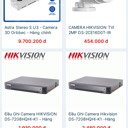
Astra Stereo S U3 - Camera
CAMERA HIKVISION TVI
3D Orbbec - Hàng chính
2MP DS-2CE16D0T-IR
Hãng
(HÀNG CHÍNH HÃNG)
9.700.200 đ
454.000 đ
Đầu Ghi Camera HIKVISION
Đầu Ghi Camera Hikvision
DS-7208HQHI-K1 - Hàng
DS-7208HQHI-K1 -Hàng
Chính Hãng
Chính Hãng
1.930.000 đ
2.460.000 đ