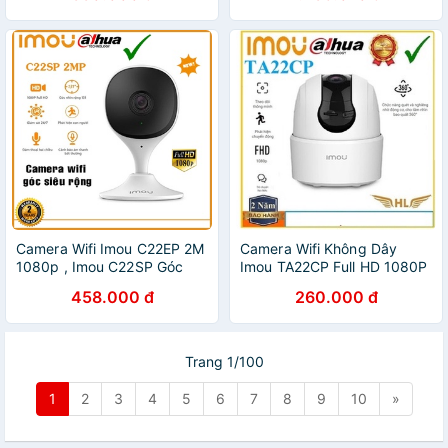
Hãng
Camera Wifi Imou C22EP 2M
Camera Wifi Không Dây
1080p , Imou C22SP Góc
Imou TA22CP Full HD 1080P
Rộng -Hàng Chính Hãng
Không Có Cổng Lan, Imou
458.000 đ
260.000 đ
Dahua
A22EP 2Mp,Imou A42P 4Mp
- Hàng Chính Hãng
Trang 1/100
1
2
3
4
5
6
7
8
9
10
»