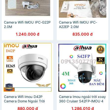
Camera Wifi IMOU IPC-G22P
Camera Wifi IMOU IPC-
2.0M
A22EP 2.0M
1.240.000 đ
835.000 đ
Camera Wifi Imou D42P
Camera Imou ngoài trời xoay
Camera Dome Ngoài Trời
360 Cruiser S42FP-IMOU 4
Siêu Nét 4Mp Hoặc Camera
MP, zoom số 16x
880.000 đ
1.286.010 đ
Imou F22P 2Mp- Hàng Chính