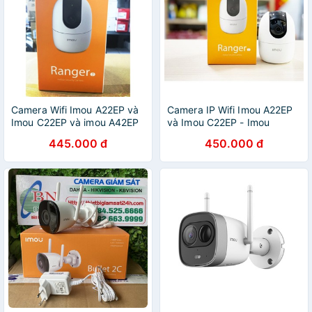
Camera Wifi Imou A22EP và
Camera IP Wifi Imou A22EP
Imou C22EP và imou A42EP
và Imou C22EP - Imou
( Imou A42P ) - Hàng Chính
Ranger 2 A22EP và Imou
445.000 đ
450.000 đ
Hãng
C22EP