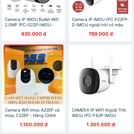
Camera IP IMOU Bullet Wifi
Camera IP IMOU IPC-F22FP-
2.0MP IPC-G22P-IMOU -
D-IMOU ngoài trời có màu
Chính hãng ngoài trời
ban đêm
830.000 đ
789.000 đ
Camera Wifi Imou A22EP và
CAMERA IP WIFI Ngoài Trời
Imou C22EP - Hàng Chính
IMOU IPC-F42P-IMOU
HãngDAHUA Chính Hãng
4.0MP - HÀNG CHÍNH
1.100.000 đ
1.305.000 đ
24Th]
HÃNG