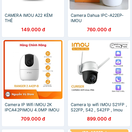
CAMERA IMOU A22 KÈM
Camera Dahua IPC-A22EP-
THẺ
IMOU
149.000 đ
760.000 đ
Camera IP Wifi IMOU 2K
Camera Ip wifi IMOU S21FP ,
IPCA42PIMOU 4.0MP IMOU
S22FP, S42 , S42FP , Imou
A42P Hàng Chính Hãng
Cruiser - chính hãng
709.000 đ
899.000 đ