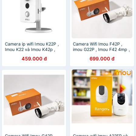
Camera ip wifi Imou K22P ,
Camera Wifi Imou F42P ,
Imou K22 và Imou K42p ,
imou G22P , Imou F42 4mp ,
imou K42 ( tốt hơn imou C22
imou G22 - hàng chính hãng
459.000 đ
699.000 đ
và Imou c22ep )
Camera Wifi Imou G42P ,
Camera wifi Imou A22EP và