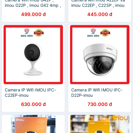
imou G22P , Imou G42 4mp ,
imou C22EP , C22SP , imou
imou G22 - hàng chính hãng
A1 , Imou A42 ( imou A42EP
499.000 đ
445.000 đ
) , camera A22 và C22 hàng
chính hãng dss
Camera IP Wifi IMOU IPC-
Camera IP Wifi IMOU IPC-
C22EP-imou
D22P-imou
630.000 đ
730.000 đ