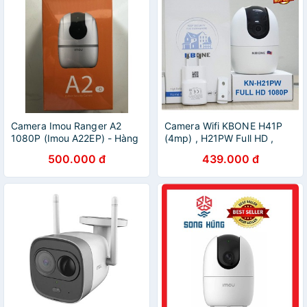
Camera Imou Ranger A2
Camera Wifi KBONE H41P
1080P (Imou A22EP) - Hàng
(4mp) , H21PW Full HD ,
chính hãng
H21W 1080p , H21PA 1080p
500.000 đ
439.000 đ
( Imou A22ep imou A22 và
Imou c22ep imou C22 )