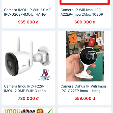
Camera IMOU IP Wifi 2.0MP
Camera IP Wifi Imou IPC-
IPC-G26EP-IMOU, HÀNG
A22EP-Imou 2Mpx 1080P
CHÍNH HÃNG
Full HD
965.000 đ
609.000 đ
Camera Imou IPC-F22P-
Camera Dahua IP Wifi Imou
IMOU 2.0MP FullHD (bảo
IPC-C22EP-imou - Hàng
hành 24T DSS)
chính hãng
730.000 đ
559.000 đ