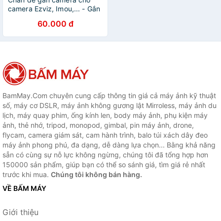
camera Ezviz, Imou,... - Gắn
camera vào bất cứ đâu, tiện
60.000 đ
lợi, dễ dàng - Hàng Nhập
Khẩu
BamMay.Com chuyên cung cấp thông tin giá cả máy ảnh kỹ thuật
số, máy cơ DSLR, máy ảnh không gương lật Mirroless, máy ảnh du
lịch, máy quay phim, ống kính len, body máy ảnh, phụ kiện máy
ảnh, thẻ nhớ, tripod, monopod, gimbal, pin máy ảnh, drone,
flycam, camera giám sát, cam hành trình, balo túi xách dây đeo
máy ảnh phong phú, đa dạng, dễ dàng lựa chọn... Bằng khả năng
sẵn có cùng sự nỗ lực không ngừng, chúng tôi đã tổng hợp hơn
150000 sản phẩm, giúp bạn có thể so sánh giá, tìm giá rẻ nhất
trước khi mua.
Chúng tôi không bán hàng.
VỀ BẤM MÁY
Giới thiệu