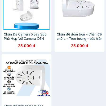
Chân Đế Camera Xoay 360
Chân đế dom tròn - Chân đế
Phù Hợp Với Camera C6N
chữ L - Treo tường - bắt trần
Chân Đế L Camera A22
- lắp ngang cho camera
25.000 đ
25.000 đ
Chân Đế Dome Camera Imou
Vitacam, - Hàng nhập khẩu
Chân đế gắn camera cho