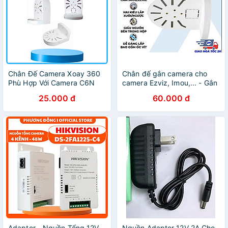
Chân Đế Camera Xoay 360
Chân đế gắn camera cho
Phù Hợp Với Camera C6N
camera Ezviz, Imou,... - Gắn
Chân Đế L Camera A22
camera vào bất cứ đâu, tiện
25.000 đ
60.000 đ
Chân Đế Dome Camera Imou
lợi, dễ dàng - Hàng Nhập
Vitacam, - Hàng nhập khẩu
Khẩu
Adapter - Nguồn Tổng 12V
Nguồn Adapter 12V 2A Cho