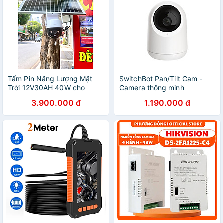
Tấm Pin Năng Lượng Mặt
SwitchBot Pan/Tilt Cam -
Trời 12V30AH 40W cho
Camera thông minh
camera năng lượng mặt trời
SwitchBot - Hàng chính
3.900.000 đ
1.190.000 đ
sim 4g bộ pin năng lượng
hãng
cho camera 2025 - Hàng
Chính Hãng