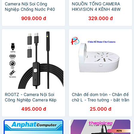
Camera Nội Soi Công
NGUỒN TỔNG CAMERA
Nghiệp Chống Nước P40
HIKVISION 4 KÊNH 48W
Chống Nước IP67 Với Màn
DS-2FA1225-C4 - HÀNG
909.000 đ
329.000 đ
Hình 4.3 Inch 1080P Camera
CHÍNH HÃNG
8 LED Đường Kính 8mm.
P40 8mm Industrial
Endoscope Camera 4.3''
LCD Screen HD 1080P
Inspection Handhold
Borescope 8 LEDs IP67 For
Car Sewer - Hàng Chính
Hãng
ROGTZ - Camera Nội Soi
Chân đế dom tròn - Chân đế
Công Nghiệp Camera Kép
chữ L - Treo tường - bắt trần
AN112 Chống Nước IP68
- lắp ngang cho camera
495.000 đ
25.000 đ
Tương Thích Android/IOS
Cáp Mềm 1m Phụ Kiện Đa
Dạng Độ Phân Giải 1080P |
Góc Nhìn 70° - Hàng Chính
Hãng