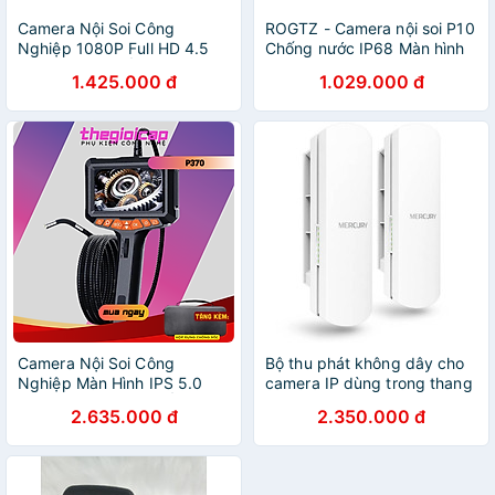
Camera Nội Soi Công
ROGTZ - Camera nội soi P10
Nghiệp 1080P Full HD 4.5
Chống nước IP68 Màn hình
inch LCD Cho Ống Dẫn Dây
IPS 2.8 inch Đường kính
1.425.000 đ
1.029.000 đ
Cứng P50 - Hàng Nhập
camera 3.9mm Độ phân giải
Khẩu
cao 1080p 8 đèn LED Đa
ngôn ngữ Pin lithium dung
lượng cao 3.7V 2600mAh
Nhà xưởng Y tế Cầm tay Ô
tô Nhà cửa Hàng Chính
Hãng
Camera Nội Soi Công
Bộ thu phát không dây cho
Nghiệp Màn Hình IPS 5.0
camera IP dùng trong thang
inch, Xoay 360 Độ, Ống Kính
máy và ngoài trời Mercury
2.635.000 đ
2.350.000 đ
Đơn 6mm P370 Dài 1.5m -
MWB505 tốc độ ( 5.8Ghz,
Hàng Nhập Khẩu
867Mb ) sóng 0 đến 5km -
Hàng nhập khẩu