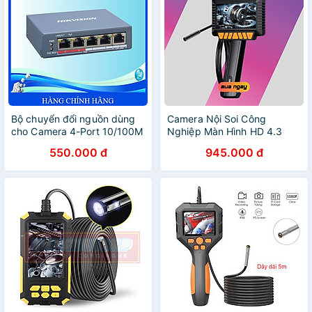
Bộ chuyển đổi nguồn dùng
Camera Nội Soi Công
cho Camera 4-Port 10/100M
Nghiệp Màn Hình HD 4.3
PoE HIKVISION DS-
inch Ống Kính Đơn 8mm
550.000 đ
945.000 đ
3E1105P-EI - Hàng Chính
P270 Dài 5m - Hàng Nhập
Hãng
Khẩu