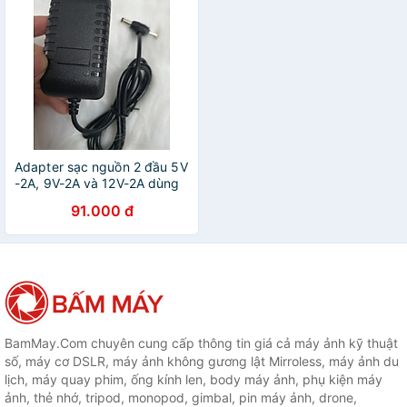
Adapter sạc nguồn 2 đầu 5V
-2A, 9V-2A và 12V-2A dùng
cho Tivi box, Camera IP, đèn
91.000 đ
led và các thiết bị điện tử
khác - Hàng chính hãng
BamMay.Com chuyên cung cấp thông tin giá cả máy ảnh kỹ thuật
số, máy cơ DSLR, máy ảnh không gương lật Mirroless, máy ảnh du
lịch, máy quay phim, ống kính len, body máy ảnh, phụ kiện máy
ảnh, thẻ nhớ, tripod, monopod, gimbal, pin máy ảnh, drone,