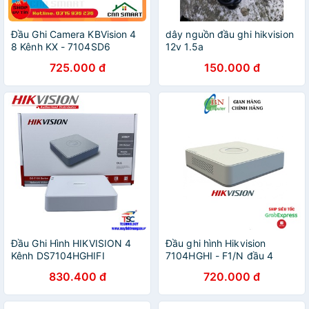
Đầu Ghi Camera KBVision 4
dây nguồn đầu ghi hikvision
8 Kênh KX - 7104SD6
12v 1.5a
7108SD6 5 in 1 Vỏ Sắt [
725.000 đ
150.000 đ
dahua 1a04 1a08 7104hghi
7108 ] - Chính Hãng BH24T
Đầu Ghi Hình HIKVISION 4
Đầu ghi hình Hikvision
Kênh DS7104HGHIFI
7104HGHI - F1/N đầu 4
kênh 720P
830.400 đ
720.000 đ