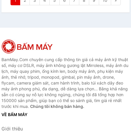
1
2
3
4
5
6
7
8
9
10
»
BamMay.Com chuyên cung cấp thông tin giá cả máy ảnh kỹ thuật
số, máy cơ DSLR, máy ảnh không gương lật Mirroless, máy ảnh du
lịch, máy quay phim, ống kính len, body máy ảnh, phụ kiện máy
ảnh, thẻ nhớ, tripod, monopod, gimbal, pin máy ảnh, drone,
flycam, camera giám sát, cam hành trình, balo túi xách dây đeo
máy ảnh phong phú, đa dạng, dễ dàng lựa chọn... Bằng khả năng
sẵn có cùng sự nỗ lực không ngừng, chúng tôi đã tổng hợp hơn
150000 sản phẩm, giúp bạn có thể so sánh giá, tìm giá rẻ nhất
trước khi mua.
Chúng tôi không bán hàng.
VỀ BẤM MÁY
Giới thiệu