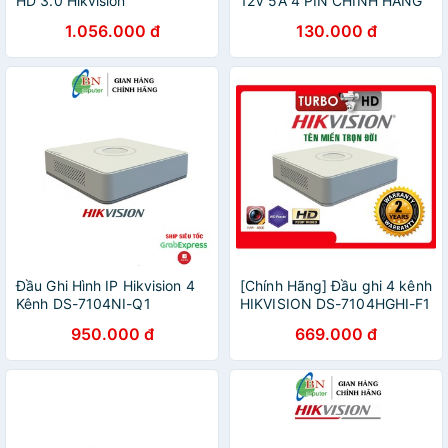
HD 3.0 Hikvision
12V 5A 4 PIN CHÍNH HÃNG
DS7108HGHIF1
1.056.000 đ
130.000 đ
Đầu Ghi Hình IP Hikvision 4
[Chính Hãng] Đầu ghi 4 kênh
Kênh DS-7104NI-Q1
HIKVISION DS-7104HGHI-F1
950.000 đ
669.000 đ