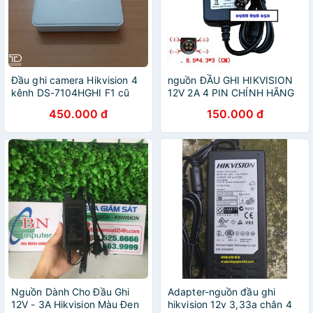
Đầu ghi camera Hikvision 4
nguồn ĐẦU GHI HIKVISION
kênh DS-7104HGHI F1 cũ
12V 2A 4 PIN CHÍNH HÃNG
chính hãng - Đầu ghi hình
450.000 đ
150.000 đ
TURBO HD 3.0
Nguồn Dành Cho Đầu Ghi
Adapter-nguồn đầu ghi
12V - 3A Hikvision Màu Đen
hikvision 12v 3,33a chân 4