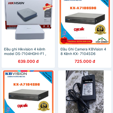
Đầu ghi Hikvision 4 kênh
Đầu Ghi Camera KBVision 4
model DS-7104HGHI-F1 ,
8 Kênh KX- 7104SD6
đầu ghi hikvision 7104hghi
7108SD6 5-in-1 Vỏ Sắt [
639.000 đ
725.000 đ
dahua 1a04 1a08 7104hghi
7108 ] - Chính Hãng BH24T