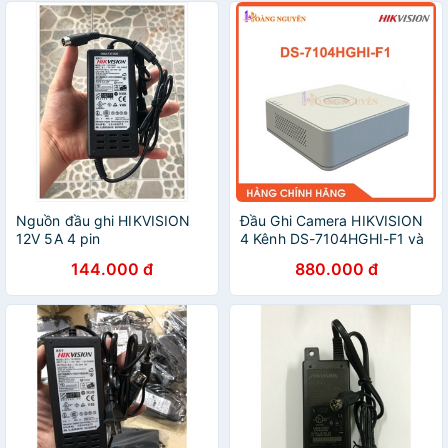
Nguồn đầu ghi HIKVISION
Đầu Ghi Camera HIKVISION
12V 5A 4 pin
4 Kênh DS-7104HGHI-F1 và
Đầu ghi Camera HIKVISION
144.000 đ
880.000 đ
8 kênh DS-7108HGHI-F1 -
Hàng Chính Hãng