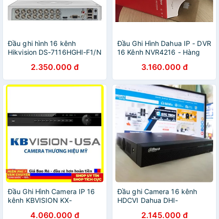
Đầu ghi hình 16 kênh
Đầu Ghi Hình Dahua IP - DVR
Hikvision DS-7116HGHI-F1/N
16 Kênh NVR4216 - Hàng
1.0M (Nhựa)
Chính Hãng
2.350.000 đ
3.160.000 đ
Đầu Ghi Hình Camera IP 16
Đầu ghi Camera 16 kênh
kênh KBVISION KX-
HDCVI Dahua DHI-
4K8216N2 - Hàng Chính
XVR4116HS-X - Hàng chính
4.060.000 đ
2.145.000 đ
Hãng
hãng