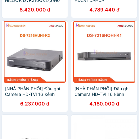
HILOOK DVR216QK2(S)Hỗ
HDCVI DAHUA
trợ 2 ổ cứng
DHXVR5216ANI2 XVR5216
8.420.000 đ
4.789.440 đ
XVR5216AN CHÍNH HÃNG
DSS
[NHÀ PHÂN PHỐI] Đầu ghi
[NHÀ PHÂN PHỐI] Đầu ghi
Camera HD-TVI 16 kênh
Camera HD-TVI 16 kênh
Hikvision DS-7216HUHI-K2
Hikvision DS-7216HQHI-K1
6.237.000 đ
4.180.000 đ