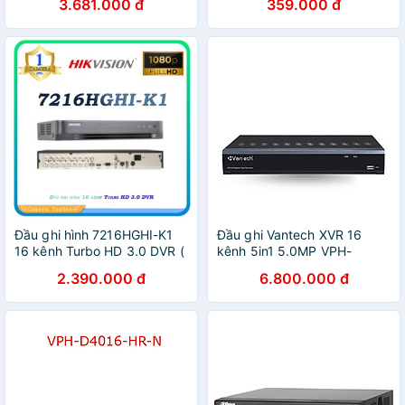
3.681.000 đ
359.000 đ
chính hãng
Đầu ghi hình 7216HGHI-K1
Đầu ghi Vantech XVR 16
16 kênh Turbo HD 3.0 DVR (
kênh 5in1 5.0MP VPH-
vỏ sắt )
D4516HR2 - Hàng chính
2.390.000 đ
6.800.000 đ
hãng