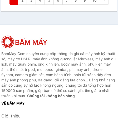
1
2
3
4
5
6
7
8
9
10
»
BamMay.Com chuyên cung cấp thông tin giá cả máy ảnh kỹ thuật
số, máy cơ DSLR, máy ảnh không gương lật Mirroless, máy ảnh du
lịch, máy quay phim, ống kính len, body máy ảnh, phụ kiện máy
ảnh, thẻ nhớ, tripod, monopod, gimbal, pin máy ảnh, drone,
flycam, camera giám sát, cam hành trình, balo túi xách dây đeo
máy ảnh phong phú, đa dạng, dễ dàng lựa chọn... Bằng khả năng
sẵn có cùng sự nỗ lực không ngừng, chúng tôi đã tổng hợp hơn
150000 sản phẩm, giúp bạn có thể so sánh giá, tìm giá rẻ nhất
trước khi mua.
Chúng tôi không bán hàng.
VỀ BẤM MÁY
Giới thiệu