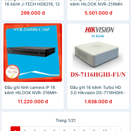
16 kênh J-TECH HD6216, 12
kênh HILOOK NVR-216MH-
kênh HD1012, Nichietsu
C/16P hỗ trợ 16 cổng POE -
299.000 đ
5.501.000 đ
NVR-08XT H265 8 kênh
Hàng chính hãng
Đầu ghi hình camera IP 16
Đầu ghi 16 kênh Turbo HD
kênh HILOOK NVR-216MH-
3.0 Hikvision DS-7116HGHI-
C/16P hỗ trợ 16 cổng POE -
F1/N - Hàng chính hãng
11.220.000 đ
1.638.000 đ
Hàng chính hãng
Trang 1/21