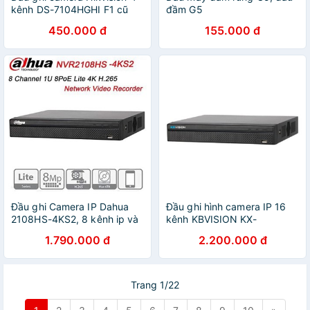
kênh DS-7104HGHI F1 cũ
đầm G5
chính hãng - Đầu ghi hình
450.000 đ
155.000 đ
TURBO HD 3.0
Đầu ghi Camera IP Dahua
Đầu ghi hình camera IP 16
2108HS-4KS2, 8 kênh ip và
kênh KBVISION KX-
Đầu ghi Analog 5108HS-X1 -
C4K8116SN2
1.790.000 đ
2.200.000 đ
Chính hãng DSS
Trang 1/22