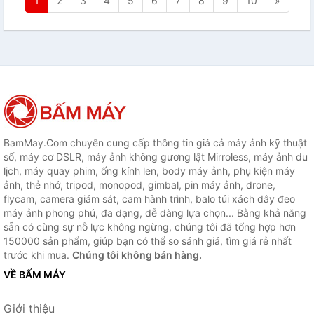
1
2
3
4
5
6
7
8
9
10
»
BamMay.Com chuyên cung cấp thông tin giá cả máy ảnh kỹ thuật
số, máy cơ DSLR, máy ảnh không gương lật Mirroless, máy ảnh du
lịch, máy quay phim, ống kính len, body máy ảnh, phụ kiện máy
ảnh, thẻ nhớ, tripod, monopod, gimbal, pin máy ảnh, drone,
flycam, camera giám sát, cam hành trình, balo túi xách dây đeo
máy ảnh phong phú, đa dạng, dễ dàng lựa chọn... Bằng khả năng
sẵn có cùng sự nỗ lực không ngừng, chúng tôi đã tổng hợp hơn
150000 sản phẩm, giúp bạn có thể so sánh giá, tìm giá rẻ nhất
trước khi mua.
Chúng tôi không bán hàng.
VỀ BẤM MÁY
Giới thiệu