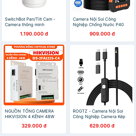
SwitchBot Pan/Tilt Cam -
Camera Nội Soi Công
Camera thông minh
Nghiệp Chống Nước P40
SwitchBot - Hàng chính
Chống Nước IP67 Với Màn
1.190.000 đ
909.000 đ
hãng
Hình 4.3 Inch 1080P Camera
8 LED Đường Kính 8mm.
P40 8mm Industrial
Endoscope Camera 4.3''
LCD Screen HD 1080P
Inspection Handhold
Borescope 8 LEDs IP67 For
Car Sewer - Hàng Chính
Hãng
NGUỒN TỔNG CAMERA
ROGTZ - Camera Nội Soi
HIKVISION 4 KÊNH 48W
Công Nghiệp Camera Kép
DS-2FA1225-C4 - HÀNG
AN112 Chống Nước IP68
329.000 đ
629.000 đ
CHÍNH HÃNG
Tương Thích Android/IOS
Cáp Mềm 1m Phụ Kiện Đa