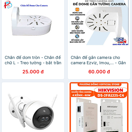
Chân đế dom tròn - Chân đế
Chân đế gắn camera cho
chữ L - Treo tường - bắt trần
camera Ezviz, Imou,... - Gắn
- lắp ngang cho camera
camera vào bất cứ đâu, tiện
25.000 đ
60.000 đ
lợi, dễ dàng - Hàng Nhập
Khẩu