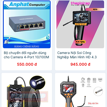
Dạng Độ Phân Giải 1080P |
Góc Nhìn 70° - Hàng Chính
Hãng
Bộ chuyển đổi nguồn dùng
Camera Nội Soi Công
cho Camera 4-Port 10/100M
Nghiệp Màn Hình HD 4.3
PoE HIKVISION DS-
inch Ống Kính Đơn 8mm
550.000 đ
945.000 đ
3E1105P-EI - Hàng Chính
P270 Dài 5m - Hàng Nhập
Hãng
Khẩu