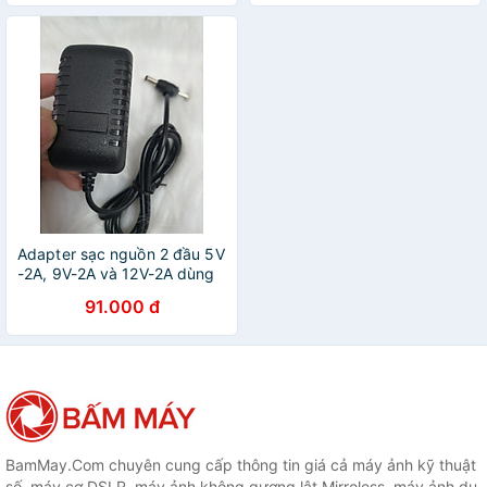
Hàng Nhập Khẩu
867Mb ) sóng 0 đến 5km -
Hàng nhập khẩu
Adapter sạc nguồn 2 đầu 5V
-2A, 9V-2A và 12V-2A dùng
cho Tivi box, Camera IP, đèn
91.000 đ
led và các thiết bị điện tử
khác - Hàng chính hãng
BamMay.Com chuyên cung cấp thông tin giá cả máy ảnh kỹ thuật
số, máy cơ DSLR, máy ảnh không gương lật Mirroless, máy ảnh du