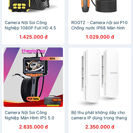
Camera Nội Soi Công
ROGTZ - Camera nội soi P10
Nghiệp 1080P Full HD 4.5
Chống nước IP68 Màn hình
inch LCD Cho Ống Dẫn Dây
IPS 2.8 inch Đường kính
1.425.000 đ
1.029.000 đ
Cứng P50 - Hàng Nhập
camera 3.9mm Độ phân giải
Khẩu
cao 1080p 8 đèn LED Đa
ngôn ngữ Pin lithium dung
lượng cao 3.7V 2600mAh
Nhà xưởng Y tế Cầm tay Ô
tô Nhà cửa Hàng Chính
Hãng
Camera Nội Soi Công
Bộ thu phát không dây cho
Nghiệp Màn Hình IPS 5.0
camera IP dùng trong thang
inch, Xoay 360 Độ, Ống Kính
máy và ngoài trời Mercury
2.635.000 đ
2.350.000 đ
Đơn 6mm P370 Dài 1.5m -
MWB505 tốc độ ( 5.8Ghz,