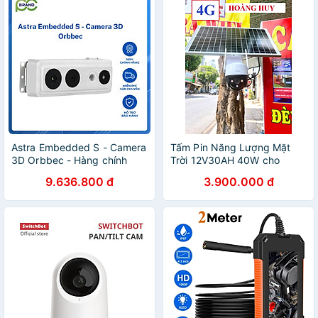
Astra Embedded S - Camera
Tấm Pin Năng Lượng Mặt
3D Orbbec - Hàng chính
Trời 12V30AH 40W cho
Hãng
camera năng lượng mặt trời
9.636.800 đ
3.900.000 đ
sim 4g bộ pin năng lượng
cho camera 2025 - Hàng
Chính Hãng