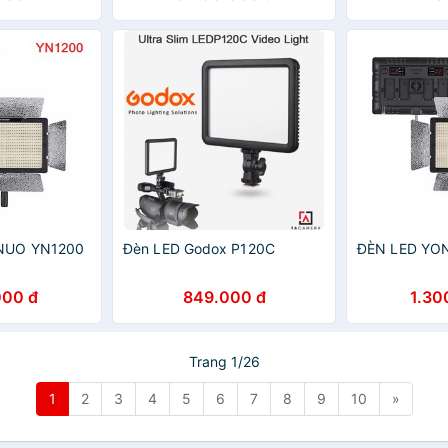
NUO YN1200
Đèn LED Godox P120C
ĐÈN LED YO
000 đ
849.000 đ
1.30
Trang 1/26
1
2
3
4
5
6
7
8
9
10
»