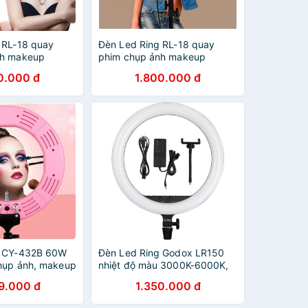
 RL-18 quay
Đèn Led Ring RL-18 quay
nh makeup
phim chụp ảnh makeup
0.000 đ
1.800.000 đ
g CY-432B 60W
Đèn Led Ring Godox LR150
hụp ảnh, makeup
nhiệt độ màu 3000K-6000K,
18 inch
9.000 đ
1.350.000 đ