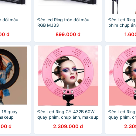
n đổi màu
Đèn led Ring tròn đổi màu
Đèn Led Ring
RGB MJ33
phim chụp ả
00 đ
899.000 đ
1.60
-18 quay
Đèn Led Ring CY-432B 60W
Đèn Led Rin
makeup
quay phim, chụp ảnh, makeup
quay phim, c
000 đ
2.309.000 đ
2.30