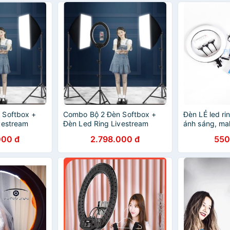
 Softbox +
Combo Bộ 2 Đèn Softbox +
Đèn LẺ led ri
vestream
Đèn Led Ring Livestream
ánh sáng, ma
ivestream
HQ21, Thiết Bị Livestream
Livestream, c
000 đ
2.798.000 đ
550
Chuyên Nghiệp
sản phẩm