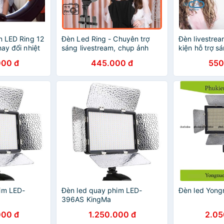
n LED Ring 12
Đèn Led Ring - Chuyên trợ
Đèn livestrea
hay đổi nhiệt
sáng livestream, chụp ảnh
kiện hỗ trợ s
tream, thiết
blogger, Tik tok, video hướng
bán hàng, hỗ
000 đ
445.000 đ
550
y phim studio
dẫn trang điểm - TiTi Decor
hình sản phẩ
im LED-
Đèn led quay phim LED-
Đèn led Yon
396AS KingMa
000 đ
1.250.000 đ
2.05