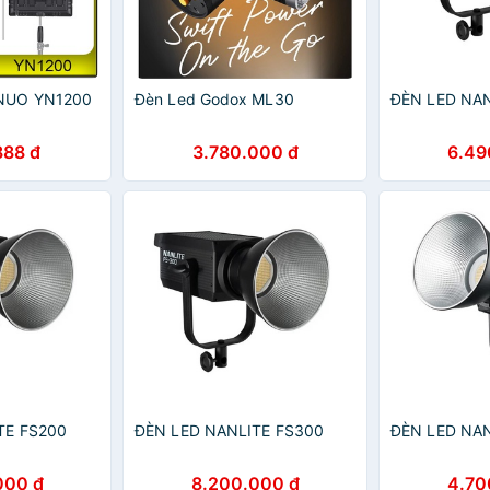
NUO YN1200
Đèn Led Godox ML30
ĐÈN LED NAN
888 đ
3.780.000 đ
6.49
TE FS200
ĐÈN LED NANLITE FS300
ĐÈN LED NAN
000 đ
8.200.000 đ
4.70