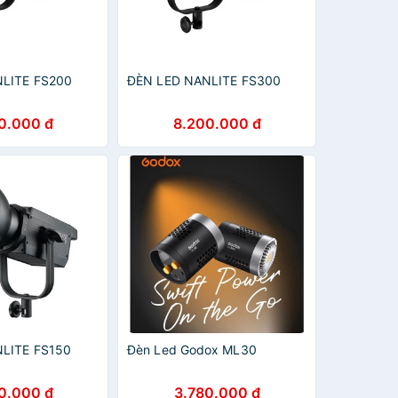
LITE FS200
ĐÈN LED NANLITE FS300
0.000 đ
8.200.000 đ
LITE FS150
Đèn Led Godox ML30
0.000 đ
3.780.000 đ