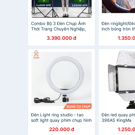
Combo Bộ 3 Đèn Chụp Ảnh
Đèn ringlight/Đè
Thời Trang Chuyên Nghiệp,
inch bóng tròn t
Setup Trọn Bộ Đèn Quay
độ màu làm lives
3.390.000 đ
1.350.
Video Chụp Sản Phẩm, Bóng
bị chụp ảnh, qua
Led360 + Led Ring
Đèn Light ring studio - tạo
Đèn led quay ph
soft light quay phim chụp hình
396AS KingMa
220.000 đ
1.250.