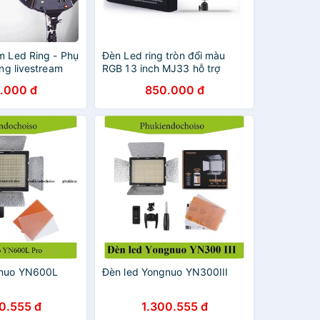
m Led Ring - Phụ
Đèn Led ring tròn đổi màu
áng livestream
RGB 13 inch MJ33 hỗ trợ
 trợ sáng khung
livestream bán hàng online và
.000 đ
850.000 đ
m - SkyDecor
quay vlog cá nhân
gnuo YN600L
Đèn led Yongnuo YN300III
0.555 đ
1.300.555 đ