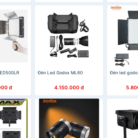
LED500LR
Đèn Led Godox ML60
Đèn led god
000 đ
4.150.000 đ
5.80