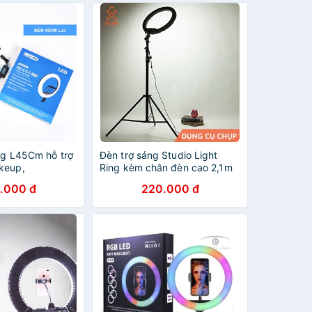
ng L45Cm hỗ trợ
Đèn trợ sáng Studio Light
keup,
Ring kèm chân đèn cao 2,1m
hụp hình , unbox
.000 đ
220.000 đ