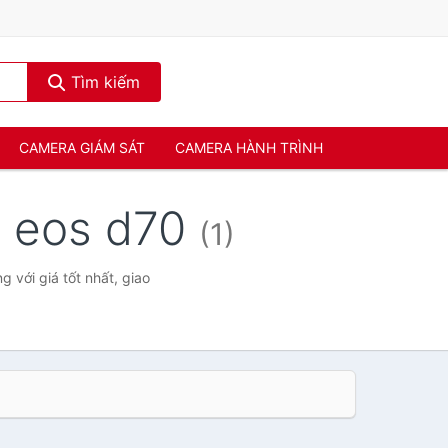
Tìm kiếm
CAMERA GIÁM SÁT
CAMERA HÀNH TRÌNH
n eos d70
(1)
 với giá tốt nhất, giao