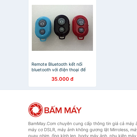
Remote Bluetooth kết nối
bluetooth với điện thoại để
chụp hình từ xa - Hàng chính
35.000 đ
hãng
BamMay.Com chuyên cung cấp thông tin giá cả máy ả
máy cơ DSLR, máy ảnh không gương lật Mirroless, máy
quay phim, ống kính len, body máy ảnh, phụ kiện máy 