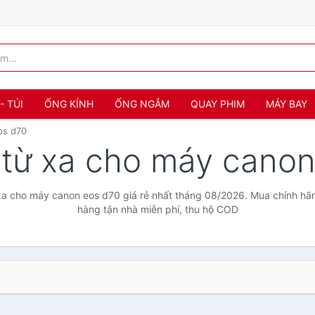
- TÚI
ỐNG KÍNH
ỐNG NGẮM
QUAY PHIM
MÁY BAY
os d70
 từ xa cho máy cano
xa cho máy canon eos d70 giá rẻ nhất tháng 08/2026. Mua chính hãng
hàng tận nhà miễn phí, thu hộ COD