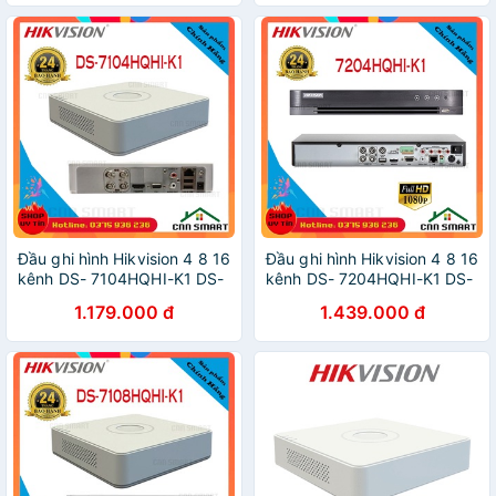
Đầu ghi hình Hikvision 4 8 16
Đầu ghi hình Hikvision 4 8 16
kênh DS- 7104HQHI-K1 DS-
kênh DS- 7204HQHI-K1 DS-
7108HQHI-K1 DS-
7208HQHI-K1 DS-
1.179.000 đ
1.439.000 đ
7116HQHI-K1 Full 2.0 Vỏ
7216HQHI-K1 Full 2.0 Vỏ Sắt
Nhựa - CHÍNH HÃNG
- CHÍNH HÃNG BH24TH
BH24TH