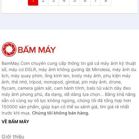
1
2
3
4
5
6
7
8
BamMay.Com chuyên cung cấp thông tin giá cả máy ảnh kỹ thuật
số, máy cơ DSLR, máy ảnh không gương lật Mirroless, máy ảnh du
lịch, máy quay phim, ống kính len, body máy ảnh, phụ kiện máy
ảnh, thẻ nhớ, tripod, monopod, gimbal, pin máy ảnh, drone,
flycam, camera giám sát, cam hành trình, balo túi xách dây đeo
máy ảnh phong phú, đa dạng, dễ dàng lựa chọn... Bằng khả năng
sẵn có cùng sự nỗ lực không ngừng, chúng tôi đã tổng hợp hơn
150000 sản phẩm, giúp bạn có thể so sánh giá, tìm giá rẻ nhất
trước khi mua.
Chúng tôi không bán hàng.
VỀ BẤM MÁY
Giới thiệu