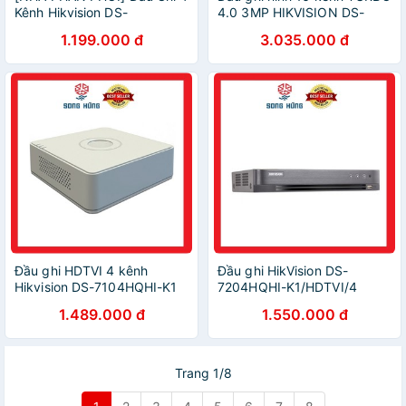
Kênh Hikvision DS-
4.0 3MP HIKVISION DS-
7104HQHI-K1
7216HQHI-K1/E 7216HQHI-
1.199.000 đ
3.035.000 đ
K1(chính hãng Hikvision Việt
Nam)
Đầu ghi HDTVI 4 kênh
Đầu ghi HikVision DS-
Hikvision DS-7104HQHI-K1
7204HQHI-K1/HDTVI/4
TURBO HD 4.0
kênh/2mb/HDD 10TB
1.489.000 đ
1.550.000 đ
Trang 1/8