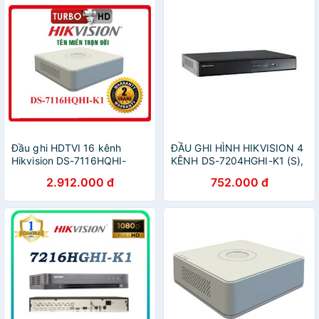
Đầu ghi HDTVI 16 kênh
ĐẦU GHI HÌNH HIKVISION 4
Hikvision DS-7116HQHI-
KÊNH DS-7204HGHI-K1 (S),
K1(S) Hàng chính hãng
có âm thanh
2.912.000 đ
752.000 đ