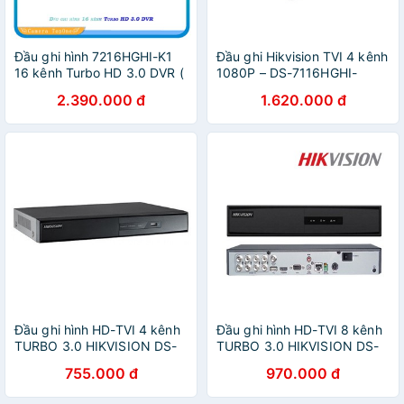
Đầu ghi hình 7216HGHI-K1
Đầu ghi Hikvision TVI 4 kênh
16 kênh Turbo HD 3.0 DVR (
1080P – DS-7116HGHI-
vỏ sắt )
K1(s)- Hàng chính hãng
2.390.000 đ
1.620.000 đ
Đầu ghi hình HD-TVI 4 kênh
Đầu ghi hình HD-TVI 8 kênh
TURBO 3.0 HIKVISION DS-
TURBO 3.0 HIKVISION DS-
7204HGHI-K1 (S)
7208HGHI-F1/N(s) bỏ mẫu-
755.000 đ
970.000 đ
thay thế qua DS-7208HGHI-
K1(S)