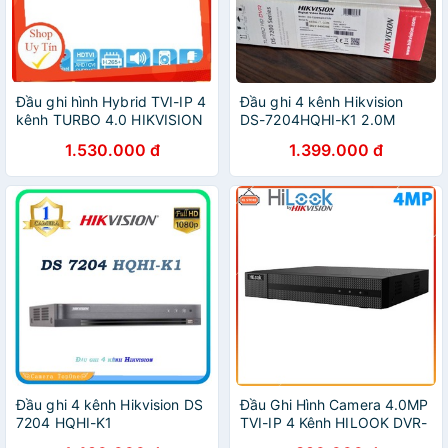
Đầu ghi hình Hybrid TVI-IP 4
Đầu ghi 4 kênh Hikvision
kênh TURBO 4.0 HIKVISION
DS-7204HQHI-K1 2.0M
DS-7204HUHI-K1/E(S) -
1.530.000 đ
1.399.000 đ
Hàng chính hãngHàng chính
hãng BH 2 Năm
Đầu ghi 4 kênh Hikvision DS
Đầu Ghi Hình Camera 4.0MP
7204 HQHI-K1
TVI-IP 4 Kênh HILOOK DVR-
204Q-K1(S)