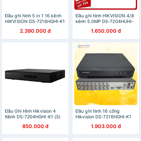
Đầu ghi hình 5 in 1 16 kênh
Đầu ghi hình HIKVISION 4/8
HIKVISION DS-7216HGHI-K1
kênh 5.0MP DS-7204HUHI-
- HÀNG CHÍNH HÃNG
K1/E (S)/ DS-7208HUHI-K1/E
2.390.000 đ
1.650.000 đ
(S) - Bảo hành chính hãng
24 tháng
Đầu Ghi Hình Hikvision 4
Đầu ghi hình 16 cổng
Kênh DS-7204HGHI-K1 (S)
Hikvision DS-7216HGHI-K1
H265+, hỗ trợ 16 camera âm
850.000 đ
1.903.000 đ
thanh full hd 1080N