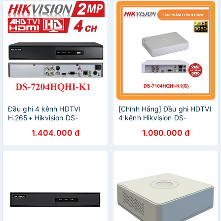
Đầu ghi 4 kênh HDTVI
[Chính Hãng] Đầu ghi HDTVI
H.265+ Hikvision DS-
4 kênh Hikvision DS-
7204HQHI-K1(S) - Hàng
7104HQHI-K1(S)- TURBO
1.404.000 đ
1.090.000 đ
chính hãng
HD 4.0