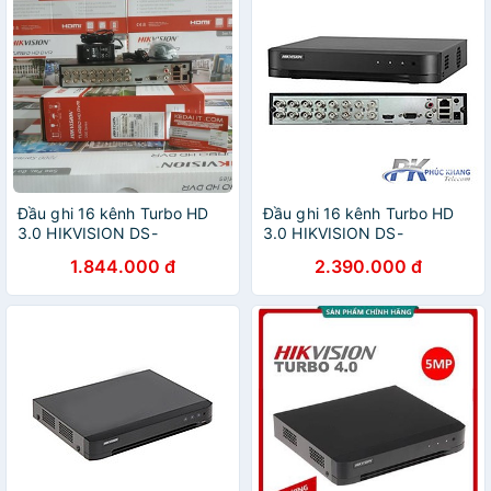
Đầu ghi 16 kênh Turbo HD
Đầu ghi 16 kênh Turbo HD
3.0 HIKVISION DS-
3.0 HIKVISION DS-
7216HGHI-K1 - Hàng chính
7216HGHI-K1(S)-Hỗ trợ
1.844.000 đ
2.390.000 đ
hãng
truyền âm thanh qua cáp
đồng trục- Hàng Chính Hãng