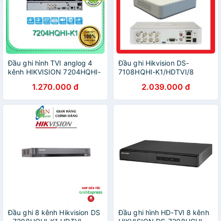
Đầu ghi hình TVI anglog 4
Đầu ghi Hikvision DS-
kênh HIKVISION 7204HQHI-
7108HQHI-K1/HDTVI/8
K1(S) / 7204HQHI-M1/S, hỗ
Kênh/HDD 10TB
1.270.000 đ
2.039.000 đ
trợ tích cam mic (chính hãng
hikvision VN)
Đầu ghi 8 kênh Hikvision DS
Đầu ghi hình HD-TVI 8 kênh