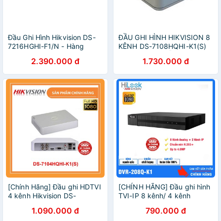
Đầu Ghi Hình Hikvision DS-
ĐẦU GHI HÌNH HIKVISION 8
7216HGHI-F1/N - Hàng
KÊNH DS-7108HQHI-K1(S)
Chính Hãng
FULL 2.0MP- HỖ TRỢ GẮN
2.390.000 đ
1.730.000 đ
CAMERA 4.0MP
[Chính Hãng] Đầu ghi HDTVI
[CHÍNH HÃNG] Đầu ghi hình
4 kênh Hikvision DS-
TVI-IP 8 kênh/ 4 kênh
7104HQHI-K1(S) (TURBO
HILOOK DVR-208Q-K1(S)/
1.090.000 đ
790.000 đ
HD 4.0) - Hàng chính hãng
DVR-204Q-K1(S) Upto 4MP