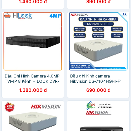
1.490.000 đ
890.000 đ
Đầu Ghi Hình Camera 4.0MP
Đầu ghi hình camera
TVI-IP 8 Kênh HILOOK DVR-
Hikvision DS-7104HGHI-F1 |
208Q-K1(S)
DS-7204HGHI-K1 Hàng
1.380.000 đ
690.000 đ
Chính Hãng