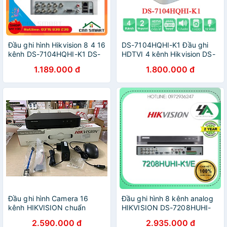
Đầu ghi hình Hikvision 8 4 16
DS-7104HQHI-K1 Đầu ghi
kênh DS-7104HQHI-K1 DS-
HDTVI 4 kênh Hikvision DS-
7108HQHI-K1 DS-
7104HQHI-K1 (TURBO HD
1.189.000 đ
1.800.000 đ
7116HQHI-K1 Full 2.0 Vỏ
4.0)
Nhựa - CHÍNH HÃNG
BH24TH
Đầu ghi hình Camera 16
Đầu ghi hình 8 kênh analog
kênh HIKVISION chuẩn
HIKVISION DS-7208HUHI-
H265 DS-7216HGHI-K2 -
K1/E(S), hỗ trợ cam liền mic
2.590.000 đ
2.935.000 đ
Hàng chính hãng
(chính hãng hikvision Việt