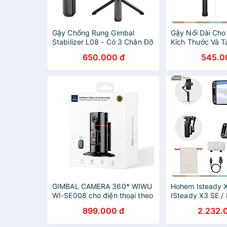
Gậy Chống Rung Gimbal
Gậy Nối Dài Cho
Stabilizer L08 - Có 3 Chân Đỡ
Kích Thước Và Tả
- Nút Bấm Bluetooh Hàng Cao
Chiều Cao Tối Đ
650.000 đ
545.0
Cấp - Hàng Nhập Khẩu
nhập khẩu
GIMBAL CAMERA 360* WIWU
Hohem Isteady 
WI-SE008 cho điện thoại theo
ISteady X3 SE /
dõi thông minh, có thể điều
ISteady X3 - Gim
899.000 đ
2.232.
chỉnh góc chiếu của ống kính
cầm chống rung
camera - Hàng chính hãng
điều khiển từ x