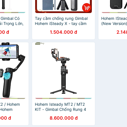
 Gimbal Có
Tay cầm chống rung Gimbal
Hohem IStead
i Trọng Lớn,
Hohem iSteady X - tay cầm
(New Version
a 50cm- hàng
chống rung 3 trục cho điện
Rung Dành Ch
00 đ
1.504.000 đ
2.14
thoại nhẹ nhất thế giới - Hàng
Nhận Diện Kh
chính hãng
Dõi Chuyển Đ
13 Giờ
X2 / Hohem
Hohem Isteady MT2 / MT2
 Hohem
KIT - Gimbal Chống Rung 4
bal | Tay
Trong 1 Dành Cho
000 đ
8.600.000 đ
 có remote
Smartphone, Camera Action,
a dùng cho
Máy Ảnh Cỡ Nhỏ Và DSLR,