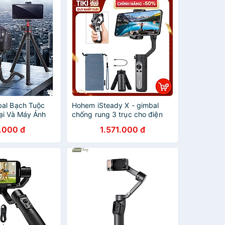
al Bạch Tuộc
Hohem iSteady X - gimbal
ại Và Máy Ảnh
chống rung 3 trục cho điện
àng Nhập Khẩu
thoại siêu nhỏ, siêu nhẹ. Hàng
.000 đ
1.571.000 đ
chính hãng