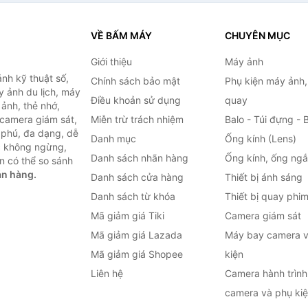
àng Chính
Tích Hợp Cảm Biến AI, Tải
Trọng 1.2Kg - Hàng chính
hãng
VỀ BẤM MÁY
CHUYÊN MỤC
Giới thiệu
Máy ảnh
nh kỹ thuật số,
Chính sách bảo mật
Phụ kiện máy ảnh
 ảnh du lịch, máy
Điều khoản sử dụng
quay
ảnh, thẻ nhớ,
 camera giám sát,
Miễn trừ trách nhiệm
Balo - Túi đựng - 
 phú, đa dạng, dễ
Danh mục
Ống kính (Lens)
c không ngừng,
Danh sách nhãn hàng
Ống kính, ống ng
n có thể so sánh
án hàng.
Danh sách cửa hàng
Thiết bị ánh sáng
Danh sách từ khóa
Thiết bị quay phi
Mã giảm giá Tiki
Camera giám sát
Mã giảm giá Lazada
Máy bay camera v
Mã giảm giá Shopee
kiện
Liên hệ
Camera hành trình 
camera và phụ ki