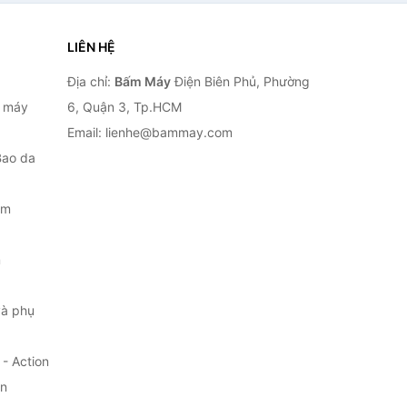
LIÊN HỆ
Địa chỉ:
Bấm Máy
Điện Biên Phủ, Phường
, máy
6, Quận 3, Tp.HCM
Email: lienhe@bammay.com
Bao da
ắm
m
à phụ
- Action
ện