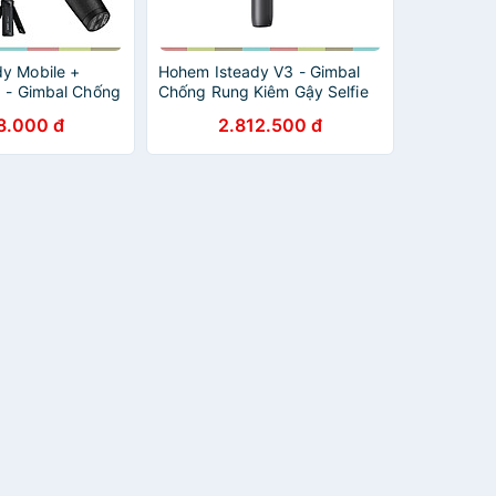
y Mobile +
Hohem Isteady V3 - Gimbal
) - Gimbal Chống
Chống Rung Kiêm Gậy Selfie
o Điện Thoại,
Cho Smartphone, Tích Hợp AI,
8.000 đ
2.812.500 đ
uôn Mặt, Theo
Điều Khiển Từ Xa, Tải Trọng
ộng, Hoạt Động
300g - Hàng chính hãng