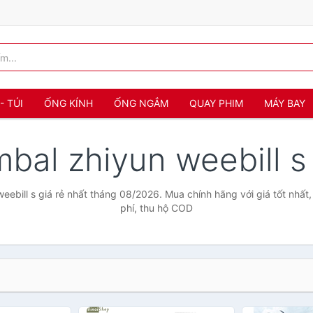
- TÚI
ỐNG KÍNH
ỐNG NGẮM
QUAY PHIM
MÁY BAY
mbal zhiyun weebill 
eebill s giá rẻ nhất tháng 08/2026. Mua chính hãng với giá tốt nhất
phí, thu hộ COD