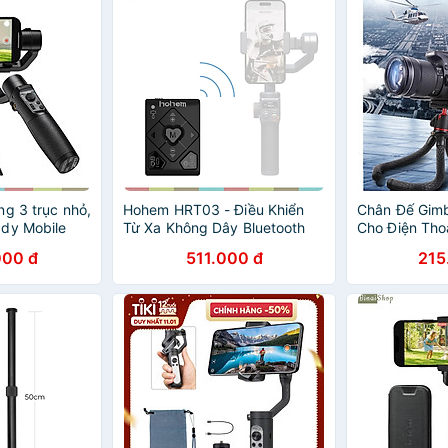
ng 3 trục nhỏ,
Hohem HRT03 - Điều Khiển
Chân Đế Gimb
dy Mobile
Từ Xa Không Dây Bluetooth
Cho Điện Tho
h hãng
Cho Gimbal Hohem - Hàng
YT-138A - H
000 đ
511.000 đ
215
chính hãng