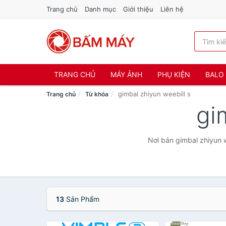
Trang chủ
Danh mục
Giới thiệu
Liên hệ
TRANG CHỦ
MÁY ẢNH
PHỤ KIỆN
BALO 
gimbal zhiyun weebill s
Trang chủ
Từ khóa
gi
Nơi bán gimbal zhiyun w
13
Sản Phẩm