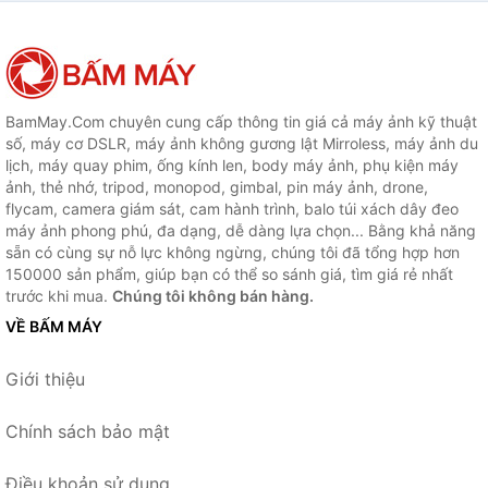
Tích Hợp Cảm Biến AI, Tải
Trọng 1.2Kg - Hàng chính
hãng
BamMay.Com chuyên cung cấp thông tin giá cả máy ảnh kỹ thuật
số, máy cơ DSLR, máy ảnh không gương lật Mirroless, máy ảnh du
lịch, máy quay phim, ống kính len, body máy ảnh, phụ kiện máy
ảnh, thẻ nhớ, tripod, monopod, gimbal, pin máy ảnh, drone,
flycam, camera giám sát, cam hành trình, balo túi xách dây đeo
máy ảnh phong phú, đa dạng, dễ dàng lựa chọn... Bằng khả năng
sẵn có cùng sự nỗ lực không ngừng, chúng tôi đã tổng hợp hơn
150000 sản phẩm, giúp bạn có thể so sánh giá, tìm giá rẻ nhất
trước khi mua.
Chúng tôi không bán hàng.
VỀ BẤM MÁY
Giới thiệu
Chính sách bảo mật
Điều khoản sử dụng