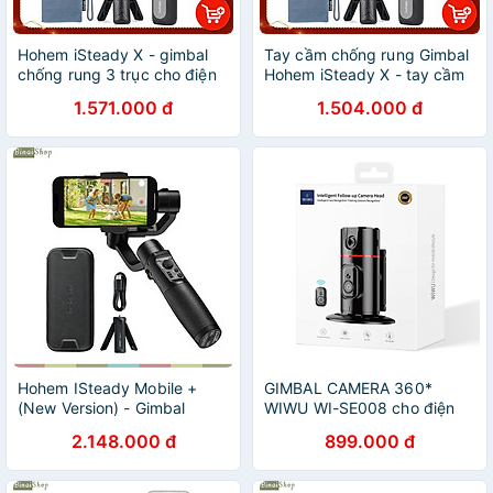
Hohem iSteady X - gimbal
Tay cầm chống rung Gimbal
chống rung 3 trục cho điện
Hohem iSteady X - tay cầm
thoại siêu nhỏ, siêu nhẹ.
chống rung 3 trục cho điện
1.571.000 đ
1.504.000 đ
Hàng chính hãng
thoại nhẹ nhất thế giới -
Hàng chính hãng
Hohem ISteady Mobile +
GIMBAL CAMERA 360*
(New Version) - Gimbal
WIWU WI-SE008 cho điện
Chống Rung Dành Cho Điện
thoại theo dõi thông minh,
2.148.000 đ
899.000 đ
Thoại, Nhận Diện Khuôn
có thể điều chỉnh góc chiếu
Mặt, Theo Dõi Chuyển Động,
của ống kính camera - Hàng
Hoạt Động 13 Giờ
chính hãng