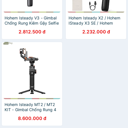
Hohem Isteady V3 - Gimbal
Hohem Isteady X2 / Hohem
Chống Rung Kiêm Gậy Selfie
ISteady X3 SE / Hohem
Cho Smartphone, Tích Hợp
ISteady X3 - Gimbal | Tay
2.812.500 đ
2.232.000 đ
AI, Điều Khiển Từ Xa, Tải
cầm chống rung có remote
Trọng 300g - Hàng chính
điều khiển từ xa dùng cho
hãng
smartphone - Hàng Chính
Hãng
Hohem Isteady MT2 / MT2
KIT - Gimbal Chống Rung 4
Trong 1 Dành Cho
8.600.000 đ
Smartphone, Camera Action,
Máy Ảnh Cỡ Nhỏ Và DSLR,