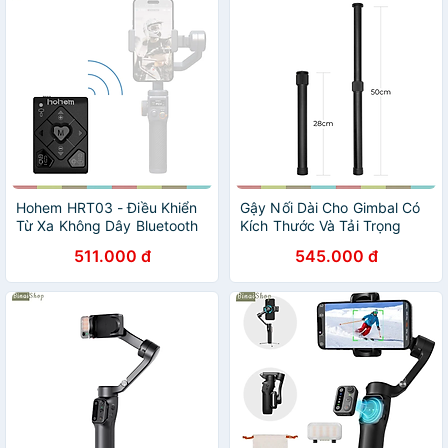
Hohem HRT03 - Điều Khiển
Gậy Nối Dài Cho Gimbal Có
Từ Xa Không Dây Bluetooth
Kích Thước Và Tải Trọng
Cho Gimbal Hohem - Hàng
Lớn, Chiều Cao Tối Đa
511.000 đ
545.000 đ
chính hãng
50cm- hàng nhập khẩu