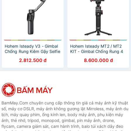
Hohem Isteady V3 - Gimbal
Hohem Isteady MT2 / MT2
Chống Rung Kiêm Gậy Selfie
KIT - Gimbal Chống Rung 4
Cho Smartphone, Tích Hợp
Trong 1 Dành Cho
2.812.500 đ
8.600.000 đ
AI, Điều Khiển Từ Xa, Tải
Smartphone, Camera Action,
Trọng 300g - Hàng chính
Máy Ảnh Cỡ Nhỏ Và DSLR,
hãng
Tích Hợp Cảm Biến AI, Tải
Trọng 1.2Kg - Hàng chính
hãng
BamMay.Com chuyên cung cấp thông tin giá cả máy ảnh kỹ thuật
số, máy cơ DSLR, máy ảnh không gương lật Mirroless, máy ảnh du
lịch, máy quay phim, ống kính len, body máy ảnh, phụ kiện máy
ảnh, thẻ nhớ, tripod, monopod, gimbal, pin máy ảnh, drone,
flycam, camera giám sát, cam hành trình, balo túi xách dây đeo