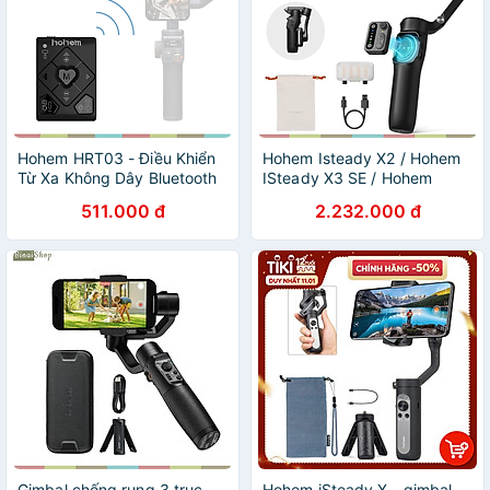
Hohem HRT03 - Điều Khiển
Hohem Isteady X2 / Hohem
Từ Xa Không Dây Bluetooth
ISteady X3 SE / Hohem
Cho Gimbal Hohem - Hàng
ISteady X3 - Gimbal | Tay
511.000 đ
2.232.000 đ
chính hãng
cầm chống rung có remote
điều khiển từ xa dùng cho
smartphone - Hàng Chính
Hãng
Gimbal chống rung 3 trục
Hohem iSteady X - gimbal