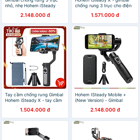
nhỏ, nhẹ Hohem iSteady
chống rung 3 trục cho điện
Mobile plus, hàng chính
thoại siêu nhỏ, siêu nhẹ.
2.148.000 đ
1.571.000 đ
hãng
Hàng chính hãng
Tay cầm chống rung Gimbal
Hohem ISteady Mobile +
Hohem iSteady X - tay cầm
(New Version) - Gimbal
chống rung 3 trục cho điện
Chống Rung Dành Cho Điện
1.504.000 đ
2.148.000 đ
thoại nhẹ nhất thế giới -
Thoại, Nhận Diện Khuôn
Hàng chính hãng
Mặt, Theo Dõi Chuyển Động,
Hoạt Động 13 Giờ