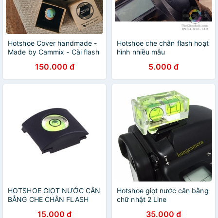
Hotshoe Cover handmade -
Hotshoe che chân flash hoạt
Made by Cammix - Cài flash
hình nhiều mẫu
đất sét hình thú dễ thương -
150.000 đ
5.000 đ
Nắp chặn chân flash máy
ảnh
HOTSHOE GIỌT NƯỚC CÂN
Hotshoe giọt nước cân bằng
BẰNG CHE CHÂN FLASH
chữ nhật 2 Line
15.000 đ
35.000 đ