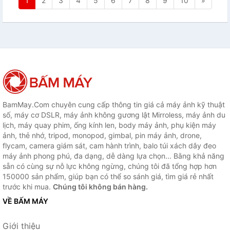
1
2
3
4
5
6
7
8
9
10
»
BamMay.Com chuyên cung cấp thông tin giá cả máy ảnh kỹ thuật
số, máy cơ DSLR, máy ảnh không gương lật Mirroless, máy ảnh du
lịch, máy quay phim, ống kính len, body máy ảnh, phụ kiện máy
ảnh, thẻ nhớ, tripod, monopod, gimbal, pin máy ảnh, drone,
flycam, camera giám sát, cam hành trình, balo túi xách dây đeo
máy ảnh phong phú, đa dạng, dễ dàng lựa chọn... Bằng khả năng
sẵn có cùng sự nỗ lực không ngừng, chúng tôi đã tổng hợp hơn
150000 sản phẩm, giúp bạn có thể so sánh giá, tìm giá rẻ nhất
trước khi mua.
Chúng tôi không bán hàng.
VỀ BẤM MÁY
Giới thiệu