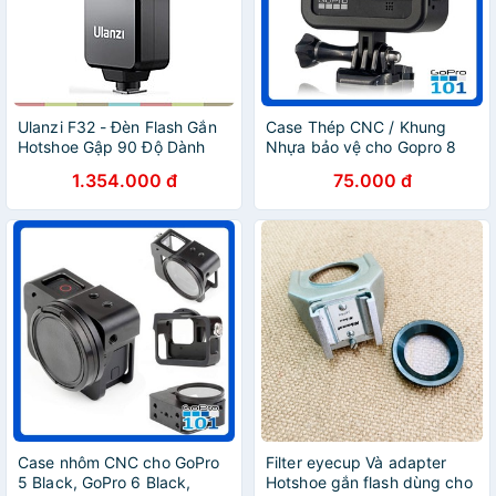
Ulanzi F32 - Đèn Flash Gắn
Case Thép CNC / Khung
Hotshoe Gập 90 Độ Dành
Nhựa bảo vệ cho Gopro 8
Cho Máy Ảnh So ny, Ca non,
có chân ngàm hotshoe gắn
1.354.000 đ
75.000 đ
Ni kon, Pa nasonic, O
phụ kiện media - GoPro101
lympus, Fu jifilm - Hàng
chính hãng
Case nhôm CNC cho GoPro
Filter eyecup Và adapter
5 Black, GoPro 6 Black,
Hotshoe gắn flash dùng cho