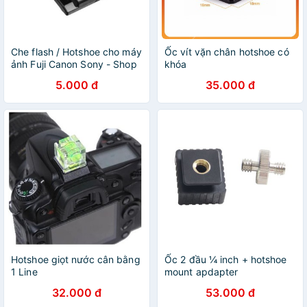
Che flash / Hotshoe cho máy
Ốc vít vặn chân hotshoe có
ảnh Fuji Canon Sony - Shop
khóa
có bán thêm đeo da thật
5.000 đ
35.000 đ
Hotshoe giọt nước cân bằng
Ốc 2 đầu ¼ inch + hotshoe
1 Line
mount apdapter
32.000 đ
53.000 đ