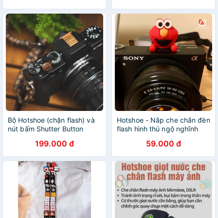
Bộ Hotshoe (chặn flash) và
Hotshoe - Nắp che chân đèn
nút bấm Shutter Button
flash hình thú ngộ nghĩnh
bằng gỗ thật dành cho máy
199.000 đ
59.000 đ
Fujifilm