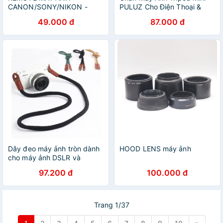
CANON/SONY/NIKON -
PULUZ Cho Điện Thoại &
ĐIỀU KHIỂN MÁY ẢNH TỪ
Máy Ảnh Nhỏ
49.000 đ
87.000 đ
XA
Dây đeo máy ảnh tròn dành
HOOD LENS máy ảnh
cho máy ảnh DSLR và
mirrorless
97.200 đ
100.000 đ
Trang 1/37