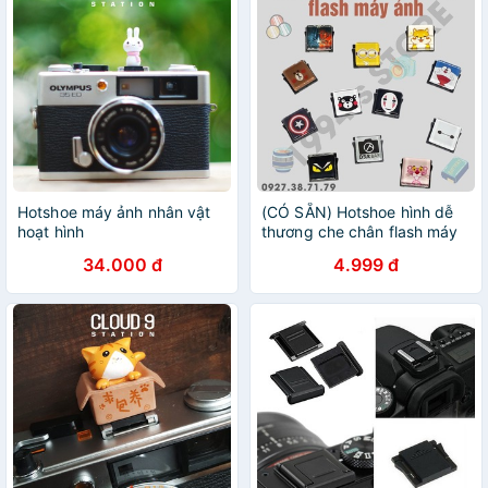
Hotshoe máy ảnh nhân vật
(CÓ SẴN) Hotshoe hình dễ
hoạt hình
thương che chân flash máy
ảnh - Hotshoe cho máy ảnh
34.000 đ
4.999 đ
- Nắp che chân đèn Flash
máy ảnh