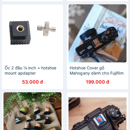
Ốc 2 đầu ¼ inch + hotshoe
Hotshoe Cover gỗ
mount apdapter
Mahogany dành cho Fujifilm
53.000 đ
199.000 đ