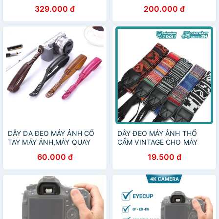
GoPro 7 Black Kèm hotshoe
Nikon Nikomat FT và Nikon
329.000 đ
200.000 đ
gắn được mic - GoPro101
Nikomat FTN, FM, FM2, FE,
FE2...
DÂY DA ĐEO MÁY ẢNH CỔ
DÂY ĐEO MÁY ẢNH THỔ
TAY MÁY ẢNH,MÁY QUAY
CẨM VINTAGE CHO MÁY
PHIM
ẢNH
60.000 đ
19.500 đ