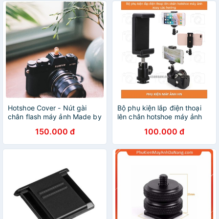
Hotshoe Cover - Nút gài
Bộ phụ kiện lắp điện thoại
chân flash máy ảnh Made by
lên chân hotshoe máy ảnh
Cammix (cú mèo)
xoay các hướng
150.000 đ
100.000 đ