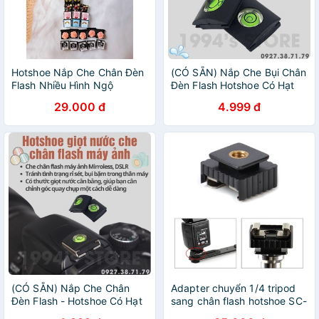
Hotshoe Nắp Che Chân Đèn
(CÓ SẴN) Nắp Che Bụi Chân
Flash Nhiều Hình Ngộ
Đèn Flash Hotshoe Có Hạt
Nghĩnh
Nước Cân Bằng Cho Máy
29.000 đ
4.999 đ
Ảnh DSLR Miroless Fujifilm
Sony Canon EOS M
(CÓ SẴN) Nắp Che Chân
Adapter chuyển 1/4 tripod
Đèn Flash - Hotshoe Có Hạt
sang chân flash hotshoe SC-
Nước Cân Bằng Cho Máy
6