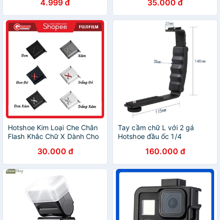
4.999 đ
35.000 đ
Ảnh DSLR Miroless Fujifilm
Sony Canon EOS M Nikon
Hotshoe Kim Loại Che Chân
Tay cầm chữ L với 2 gá
Flash Khắc Chữ X Dành Cho
Hotshoe đầu ốc 1/4
Máy Ảnh l Nắp Che Chân
30.000 đ
160.000 đ
Đèn Flash l Nắp bảo vệ chân
đèn Flash