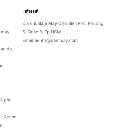
LIÊN HỆ
Địa chỉ:
Bấm Máy
Điện Biên Phủ, Phường
, máy
6, Quận 3, Tp.HCM
Email: lienhe@bammay.com
Bao da
ắm
m
à phụ
- Action
ện