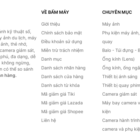
VỀ BẤM MÁY
CHUYÊN MỤC
Giới thiệu
Máy ảnh
nh kỹ thuật số,
Chính sách bảo mật
Phụ kiện máy ảnh
 ảnh du lịch, máy
Điều khoản sử dụng
quay
ảnh, thẻ nhớ,
 camera giám sát,
Miễn trừ trách nhiệm
Balo - Túi đựng - 
 phú, đa dạng, dễ
Danh mục
Ống kính (Lens)
c không ngừng,
Danh sách nhãn hàng
Ống kính, ống ng
n có thể so sánh
án hàng.
Danh sách cửa hàng
Thiết bị ánh sáng
Danh sách từ khóa
Thiết bị quay phi
Mã giảm giá Tiki
Camera giám sát
Mã giảm giá Lazada
Máy bay camera v
Mã giảm giá Shopee
kiện
Liên hệ
Camera hành trình 
camera và phụ ki