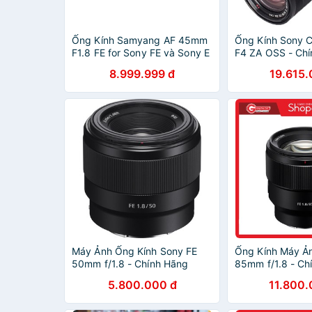
Ống Kính Samyang AF 45mm
Ống Kính Sony 
F1.8 FE for Sony FE và Sony E
F4 ZA OSS - Ch
Việt Nam
8.999.999 đ
19.615.
Máy Ảnh Ống Kính Sony FE
Ống Kính Máy Ả
50mm f/1.8 - Chính Hãng
85mm f/1.8 - Ch
Sony Việt Nam
Sony Việt Nam
5.800.000 đ
11.800.