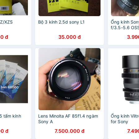
XZ/XZS
Bộ 3 kính 2.5d sony L1
Ống kính So
f/3.5-5.6 OS
và FF Sony
0 đ
35.000 đ
3.99
5 tấm kính
Lens Minolta AF 85f1.4 ngàm
Ống kính Vil
Sony A
for Sony
0 đ
7.500.000 đ
7.49