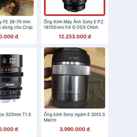
ny FE 28-70 mm
Ống Kính Máy Ảnh Sony E PZ
S dùng cho Crop
18105mm f/4 G OSS Chính
Hãng Sony Việt Nam
0.000 đ
12.253.000 đ
trox S23mm T1.5
Ống kính Sony ngàm E 30f3.5
Macro
0.000 đ
3.990.000 đ