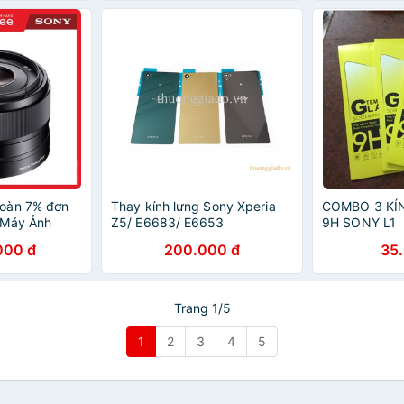
oàn 7% đơn
Thay kính lưng Sony Xperia
COMBO 3 KÍ
 Máy Ảnh
Z5/ E6683/ E6653
9H SONY L1
/1.8 - Chính
000 đ
200.000 đ
35
 Nam
Trang 1/5
1
2
3
4
5