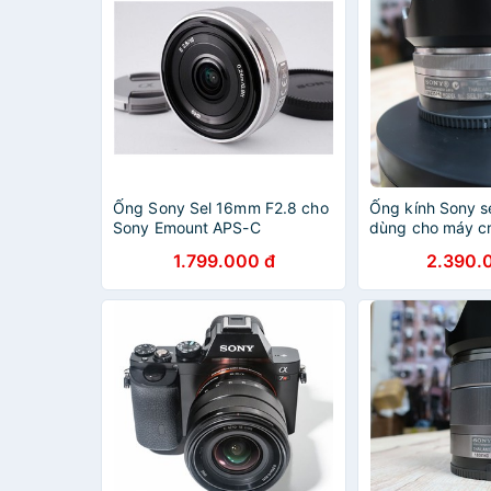
Ống Sony Sel 16mm F2.8 cho
Ống kính Sony se
Sony Emount APS-C
dùng cho máy c
1.799.000 đ
2.390.