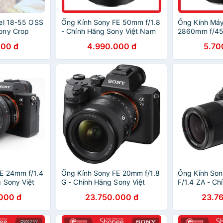
el 18-55 OSS
Ống Kính Sony FE 50mm f/1.8
Ống Kính Máy
ony Crop
- Chính Hãng Sony Việt Nam
2860mm f/45
Sony
000 đ
4.990.000 đ
5.70
E 24mm f/1.4
Ống Kính Sony FE 20mm f/1.8
Ống Kính So
 Sony Việt
G - Chính Hãng Sony Việt
F/1.4 ZA - C
Nam
Việt Nam
000 đ
23.750.000 đ
23.7