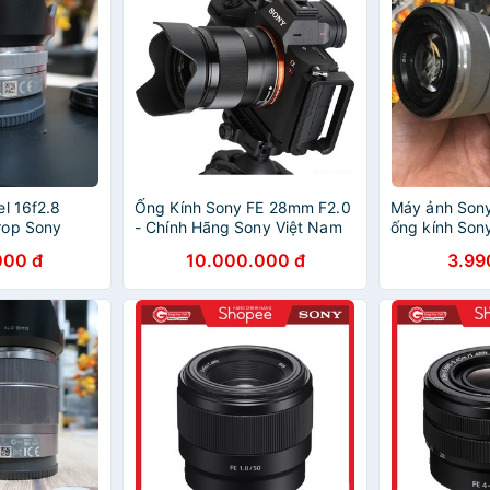
l 16f2.8
Ống Kính Sony FE 28mm F2.0
Máy ảnh Son
rop Sony
- Chính Hãng Sony Việt Nam
ống kính Son
000 đ
10.000.000 đ
3.99