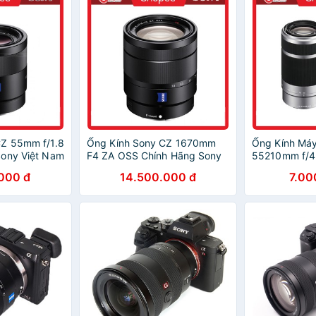
CZ 55mm f/1.8
Ống Kính Sony CZ 1670mm
Ống Kính Má
Sony Việt Nam
F4 ZA OSS Chính Hãng Sony
55210mm f/4
Việt Nam
Hãng Sony V
000 đ
14.500.000 đ
7.00