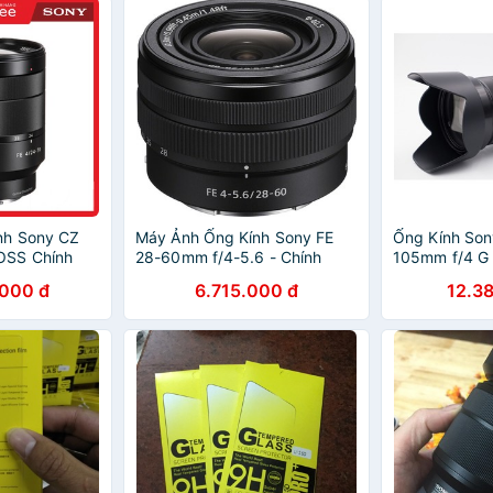
nh Sony CZ
Máy Ảnh Ống Kính Sony FE
Ống Kính Son
OSS Chính
28-60mm f/4-5.6 - Chính
105mm f/4 G 
 Nam
Hãng Sony Việt Nam
Hãng Sony V
000 đ
6.715.000 đ
12.3