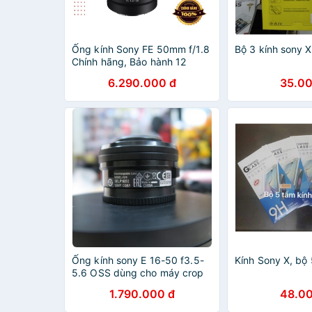
Ống kính Sony FE 50mm f/1.8
Bộ 3 kính sony 
Chính hãng, Bảo hành 12
tháng Sony Việt Nam
6.290.000 đ
35.00
Ống kính sony E 16-50 f3.5-
Kính Sony X, bộ 
5.6 OSS dùng cho máy crop
Sony A5000, A5100,
1.790.000 đ
48.00
A6000,A6300....