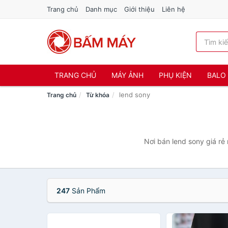
Trang chủ
Danh mục
Giới thiệu
Liên hệ
TRANG CHỦ
MÁY ẢNH
PHỤ KIỆN
BALO 
lend sony
Trang chủ
Từ khóa
Nơi bán lend sony giá rẻ
247
Sản Phẩm