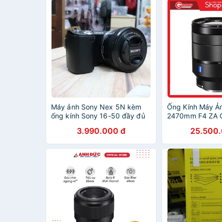
Máy ảnh Sony Nex 5N kèm
Ống Kính Máy Ả
ống kính Sony 16-50 đầy đủ
2470mm F4 ZA 
phụ kiện
Hãng Sony Việt
3.990.000 đ
25.500.