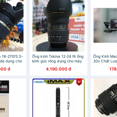
 18-270f3.5-
Ống kính Tokina 12-24 f4 ống
Ống Kính Mac
 đa dụng cho
kính góc rông dụng cho máy
30x Chất Lượ
crop Canon
mua thêm 1 ố
000 đ
4.190.000 đ
178