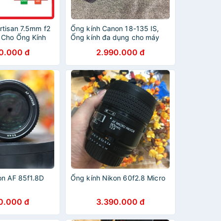
rtisan 7.5mm f2
Ống kính Canon 18-135 IS,
 Cho Ống Kính
Ống kính đa dụng cho máy
h Hãng
Crop Canon
0.000 đ
2.990.000 đ
on AF 85f1.8D
Ống kính Nikon 60f2.8 Micro
0.000 đ
3.390.000 đ