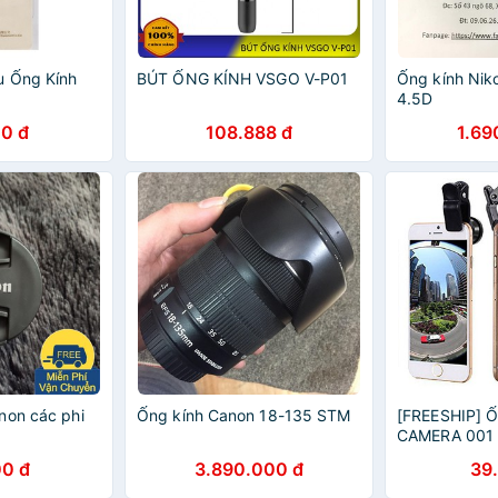
u Ống Kính
BÚT ỐNG KÍNH VSGO V-P01
Ống kính Nik
4.5D
0 đ
108.888 đ
1.69
non các phi
Ống kính Canon 18-135 STM
[FREESHIP] 
CAMERA 001
0 đ
3.890.000 đ
39