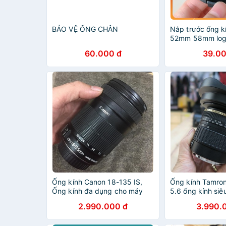
BẢO VỆ ỐNG CHÂN
Nắp trước ống kí
52mm 58mm logo
bảo vệ ống kính
60.000 đ
39.00
dành cho ống kín
Ống kính Canon 18-135 IS,
Ống kính Tamron
Ống kính đa dụng cho máy
5.6 ống kính siê
Crop Canon
máy crop Canon
2.990.000 đ
3.990.