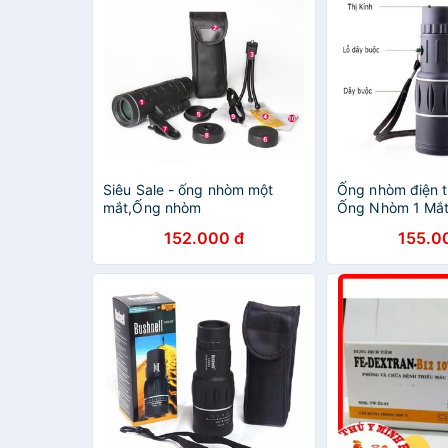
Siêu Sale - ống nhòm một
Ống nhòm điện t
mắt,Ống nhòm
Ống Nhòm 1 Mắt
PANDA/MONOCULAR 1 mắt -
16x52 Đen Hàng
152.000 đ
155.0
Bảo hành 1 đổi 1
Bảo Hành 1 Đổi 