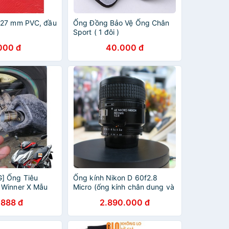
 27 mm PVC, đầu
Ống Đồng Bảo Vệ Ống Chân
Sport ( 1 đôi )
000 đ
40.000 đ
] Ống Tiêu
Ống kính Nikon D 60f2.8
 Winner X Mẫu
Micro (ống kính chân dung và
macro)
.888 đ
2.890.000 đ