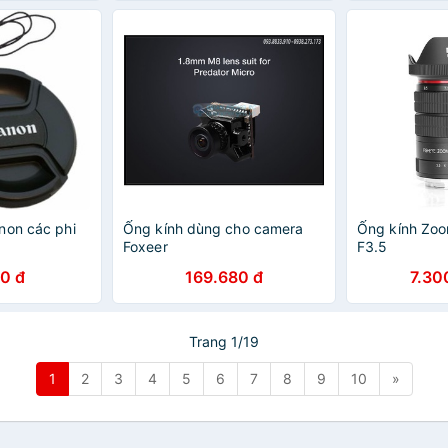
non các phi
Ống kính dùng cho camera
Ống kính Zo
Foxeer
F3.5
0 đ
169.680 đ
7.30
Trang 1/19
1
2
3
4
5
6
7
8
9
10
»