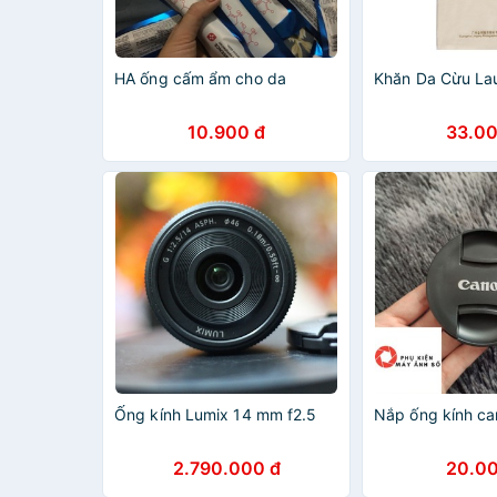
HA ống cấm ẩm cho da
Khăn Da Cừu La
10.900 đ
33.00
Ống kính Lumix 14 mm f2.5
Nắp ống kính ca
2.790.000 đ
20.00