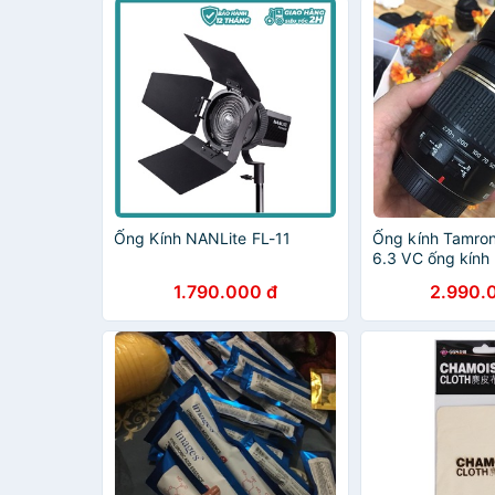
Ống Kính NANLite FL-11
Ống kính Tamron
6.3 VC ống kính
máy Canon crop
1.790.000 đ
2.990.