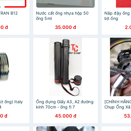
TRAN B12
Nước cất ống nhựa hộp 50
Nắp đậy ống
ống 5ml
bịt ống
0 đ
35.000 đ
2.
t ống) Italy
Ống đựng Giấy A3, A2 đường
[CHÍNH HÃNG
4
kính 70cm - ống fi 7
Chụp Ống Xã
VT03
0 đ
45.000 đ
53