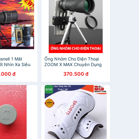
nell 1 Mắt
Ống Nhòm Cho Điện Thoại
t Nhìn Xa Siêu
ZOOM X MAX Chuyên Dụng
 Tiện Dụng, Ống
Cho Quay Phim, Chụp Ảnh Từ
.000 đ
370.500 đ
ao Cấp Siêu
Xa