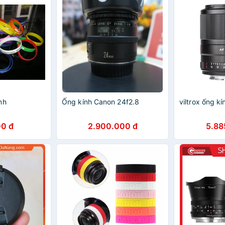
nh
Ống kính Canon 24f2.8
viltrox ống 
0 đ
2.900.000 đ
5.88