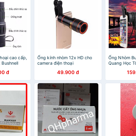
hoại cao cấp,
Ống kính nhòm 12x HD cho
Ống Nhòm Bus
 Bushnell
camera điện thoại
Quang Học Tố
 Chính Hãng
Nét, Nhỏ Gọn
00 đ
49.900 đ
159
1
Nhòm 1 Mắt C
Nét