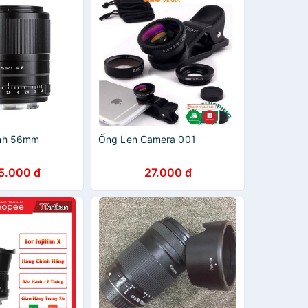
kính 56mm
Ống Len Camera 001
5.000 đ
27.000 đ