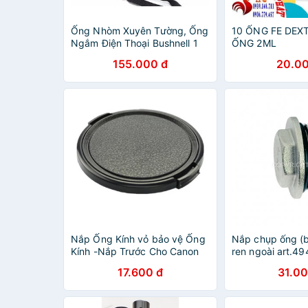
Ống Nhòm Xuyên Tường, Ống
10 ỐNG FE DEX
Ngắm Điện Thoại Bushnell 1
ỐNG 2ML
Mắt Cao Cấp Độ Room Nhanh
155.000 đ
20.00
Chóng Nhìn Xa Sắc Nét Bảo
Hành 1 Đổi 1
Nắp Ống Kính vỏ bảo vệ Ống
Nắp chụp ống (bị
Kính -Nắp Trước Cho Canon
ren ngoài art.49
Nikon DSLR Ống Kính
17.600 đ
31.00