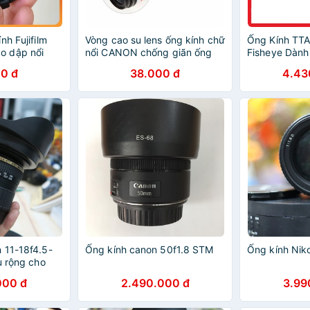
nh Fujifilm
Vòng cao su lens ống kính chữ
Ống Kính TTA
 dập nổi
nổi CANON chống giãn ống
Fisheye Dành
 máy ảnh
kính
Fujifilm Chín
0 đ
38.000 đ
4.43
h Fujifilm
 11-18f4.5-
Ống kính canon 50f1.8 STM
Ống kính Nik
u rộng cho
000 đ
2.490.000 đ
3.99