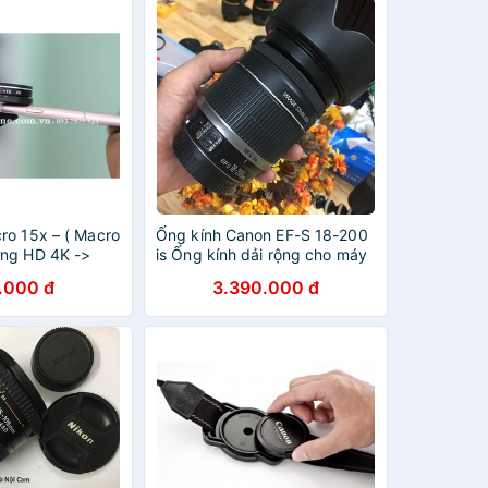
ro 15x – ( Macro
Ống kính Canon EF-S 18-200
ng HD 4K ->
is Ống kính dải rộng cho máy
ng macro 15x )
Crop Canon
.000 đ
3.390.000 đ