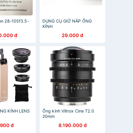
on 28-105f3.5-
DỤNG CỤ GIỮ NẮP ỐNG
KÍNH
0.000 đ
29.000 đ
ỐNG KÍNH LENS
Ống kính Viltrox Cine T2.0
20mm
.900 đ
8.190.000 đ