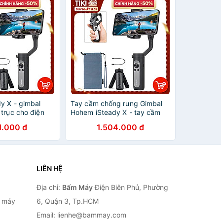
y X - gimbal
Tay cầm chống rung Gimbal
trục cho điện
Hohem iSteady X - tay cầm
ỏ, siêu nhẹ. Hàng
chống rung 3 trục cho điện
1.000 đ
1.504.000 đ
thoại nhẹ nhất thế giới - Hàng
chính hãng
LIÊN HỆ
Địa chỉ:
Bấm Máy
Điện Biên Phủ, Phường
, máy
6, Quận 3, Tp.HCM
Email: lienhe@bammay.com