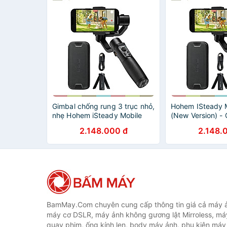
Gimbal chống rung 3 trục nhỏ,
Hohem ISteady 
nhẹ Hohem iSteady Mobile
(New Version) -
plus, hàng chính hãng
Rung Dành Cho Đ
2.148.000 đ
2.148.
Nhận Diện Khuô
Dõi Chuyển Độn
13 Giờ
BamMay.Com chuyên cung cấp thông tin giá cả máy ả
máy cơ DSLR, máy ảnh không gương lật Mirroless, máy
quay phim, ống kính len, body máy ảnh, phụ kiện máy 