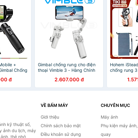
Mobile +
Gimbal chống rung cho điện
Hohem iStead
 Gimbal Chống
thoại Vimble 3 - Hàng Chính
chống rung 3 
iện Thoại,
Hãng
thoại siêu nh
000 đ
2.607.000 đ
1.57
n Mặt, Theo
chính hãng
g, Hoạt Động
VỀ BẤM MÁY
CHUYÊN MỤC
Giới thiệu
Máy ảnh
nh kỹ thuật số,
Chính sách bảo mật
Phụ kiện máy ảnh
 ảnh du lịch, máy
Điều khoản sử dụng
quay
ảnh, thẻ nhớ,