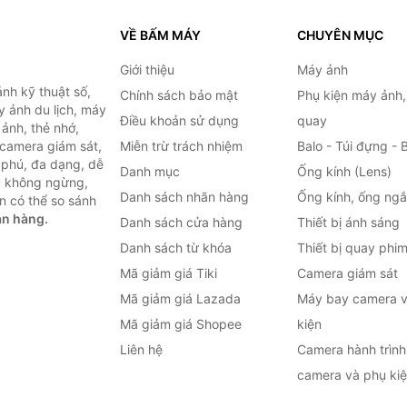
VỀ BẤM MÁY
CHUYÊN MỤC
Giới thiệu
Máy ảnh
nh kỹ thuật số,
Chính sách bảo mật
Phụ kiện máy ảnh
 ảnh du lịch, máy
Điều khoản sử dụng
quay
ảnh, thẻ nhớ,
 camera giám sát,
Miễn trừ trách nhiệm
Balo - Túi đựng - 
 phú, đa dạng, dễ
Danh mục
Ống kính (Lens)
c không ngừng,
Danh sách nhãn hàng
Ống kính, ống ng
n có thể so sánh
án hàng.
Danh sách cửa hàng
Thiết bị ánh sáng
Danh sách từ khóa
Thiết bị quay phi
Mã giảm giá Tiki
Camera giám sát
Mã giảm giá Lazada
Máy bay camera v
Mã giảm giá Shopee
kiện
Liên hệ
Camera hành trình 
camera và phụ ki