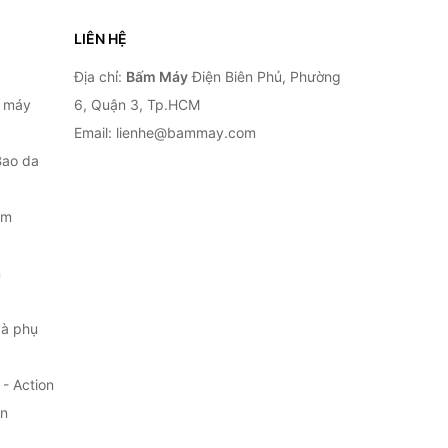
LIÊN HỆ
Địa chỉ:
Bấm Máy
Điện Biên Phủ, Phường
, máy
6, Quận 3, Tp.HCM
Email: lienhe@bammay.com
Bao da
ắm
m
à phụ
- Action
ện